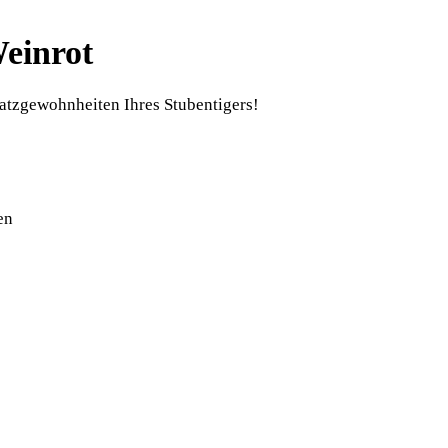
einrot
atzgewohnheiten Ihres Stubentigers!
en