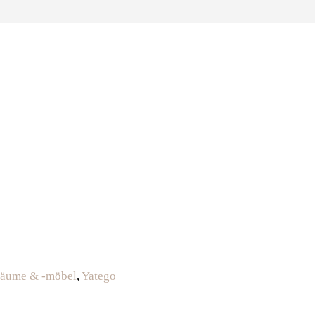
bäume & -möbel
,
Yatego