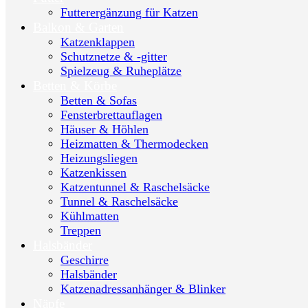
Futterergänzung für Katzen
Balkon & Garten
Katzenklappen
Schutznetze & -gitter
Spielzeug & Ruheplätze
Betten & Körbe
Betten & Sofas
Fensterbrettauflagen
Häuser & Höhlen
Heizmatten & Thermodecken
Heizungsliegen
Katzenkissen
Katzentunnel & Raschelsäcke
Tunnel & Raschelsäcke
Kühlmatten
Treppen
Halsbänder
Geschirre
Halsbänder
Katzenadressanhänger & Blinker
Näpfe