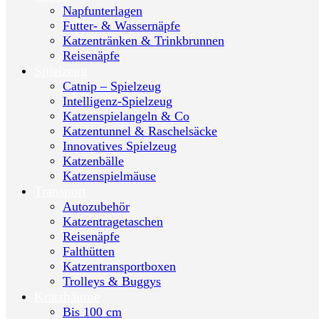
Napfunterlagen
Futter- & Wassernäpfe
Katzentränken & Trinkbrunnen
Reisenäpfe
Spielzeug
Catnip – Spielzeug
Intelligenz-Spielzeug
Katzenspielangeln & Co
Katzentunnel & Raschelsäcke
Innovatives Spielzeug
Katzenbälle
Katzenspielmäuse
Transport
Autozubehör
Katzentragetaschen
Reisenäpfe
Falthütten
Katzentransportboxen
Trolleys & Buggys
Kratzbäume
Bis 100 cm