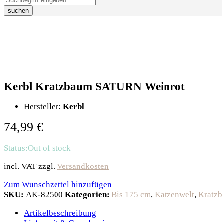
suchen
Kerbl Kratzbaum SATURN Weinrot
Hersteller:
Kerbl
74,99
€
Status:
Out of stock
incl. VAT
zzgl.
Versandkosten
Zum Wunschzettel hinzufügen
SKU:
AK-82500
Kategorien:
Bis 175 cm
,
Katzenwelt
,
Kratz
Artikelbeschreibung