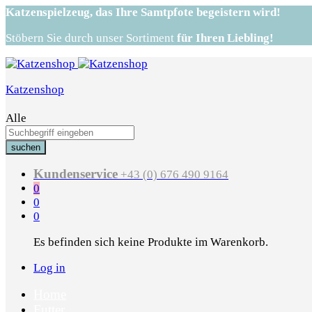
Katzenspielzeug,
das Ihre Samtpfote begeistern wird!
Stöbern Sie durch unser Sortiment
für Ihren Liebling!
Katzenshop
Alle
suchen
Kundenservice
+43 (0) 676 490 9164
0
0
0
Es befinden sich keine Produkte im Warenkorb.
Log in
Home
Futter