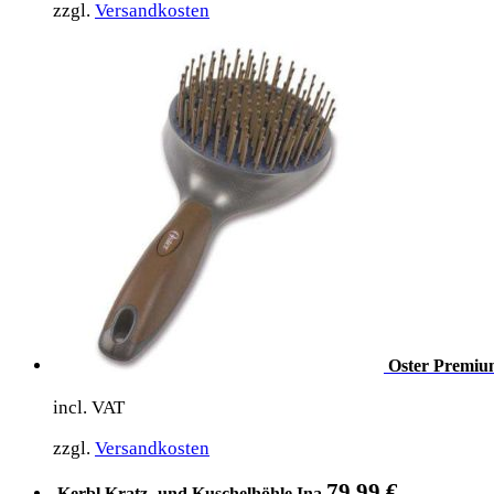
zzgl.
Versandkosten
Oster Premium
incl. VAT
zzgl.
Versandkosten
79,99
€
Kerbl Kratz- und Kuschelhöhle Ina