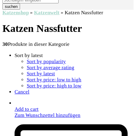
suchen
Katzenshop
»
Katzenwelt
»
Katzen Nassfutter
Katzen Nassfutter
30
Produkte in dieser Kategorie
Sort by latest
Sort by popularity
Sort by average rating
Sort by latest
Sort by price: low to high
Sort by price: high to low
Cancel
Add to cart
Zum Wunschzettel hinzufügen