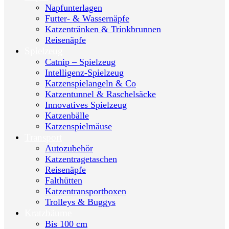
Napfunterlagen
Futter- & Wassernäpfe
Katzentränken & Trinkbrunnen
Reisenäpfe
Spielzeug
Catnip – Spielzeug
Intelligenz-Spielzeug
Katzenspielangeln & Co
Katzentunnel & Raschelsäcke
Innovatives Spielzeug
Katzenbälle
Katzenspielmäuse
Transport
Autozubehör
Katzentragetaschen
Reisenäpfe
Falthütten
Katzentransportboxen
Trolleys & Buggys
Kratzbäume
Bis 100 cm