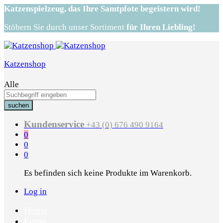
Katzenspielzeug,
das Ihre Samtpfote begeistern wird!
Stöbern Sie durch unser Sortiment
für Ihren Liebling!
Katzenshop
Alle
suchen
Kundenservice
+43 (0) 676 490 9164
0
0
0
Es befinden sich keine Produkte im Warenkorb.
Log in
Home
Futter