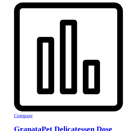
Compare
GranataPet Delicatessen Dose