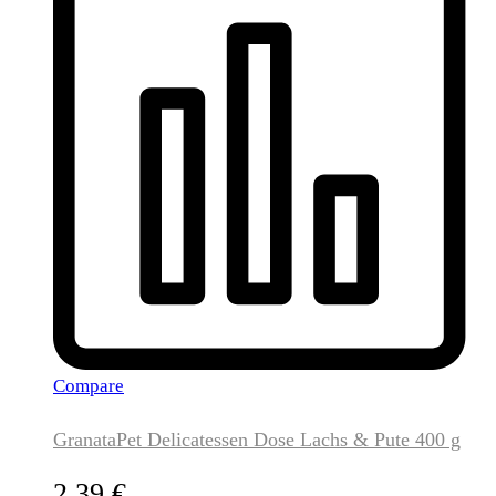
Compare
GranataPet Delicatessen Dose Lachs & Pute 400 g
2,39
€