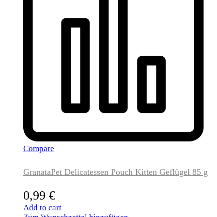
Compare
GranataPet Delicatessen Pouch Kitten Geflügel 85 g
0,99
€
Add to cart