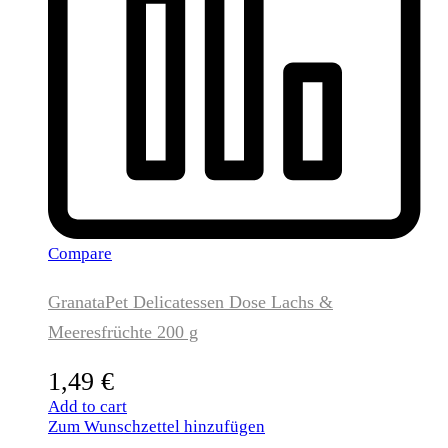
Compare
GranataPet Delicatessen Dose Lachs &
Meeresfrüchte 200 g
1,49
€
Add to cart
Zum Wunschzettel hinzufügen