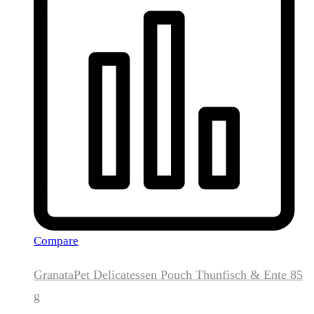
Compare
GranataPet Delicatessen Pouch Thunfisch & Ente 85
g