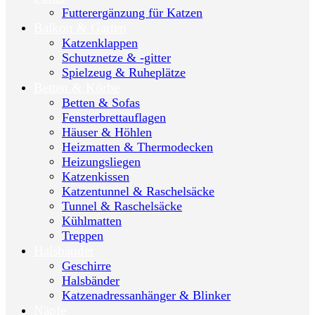
Futterergänzung für Katzen
Balkon & Garten
Katzenklappen
Schutznetze & -gitter
Spielzeug & Ruheplätze
Betten & Körbe
Betten & Sofas
Fensterbrettauflagen
Häuser & Höhlen
Heizmatten & Thermodecken
Heizungsliegen
Katzenkissen
Katzentunnel & Raschelsäcke
Tunnel & Raschelsäcke
Kühlmatten
Treppen
Halsbänder
Geschirre
Halsbänder
Katzenadressanhänger & Blinker
Näpfe