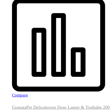
Compare
GranataPet Delicatessen Dose Lamm & Truthahn 200