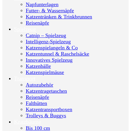
Napfunterlagen
Futter- & Wassernäpfe
Katzentränken & Trinkbrunnen
Reisenäpfe
Spielzeug
Catnip – Spielzeug
Intelligenz-Spielzeug
Katzenspielangeln & Co
Katzentunnel & Raschelsäcke
Innovatives Spielzeug
Katzenbälle
Katzenspielmäuse
Transport
Autozubehör
Katzentragetaschen
Reisenäpfe
Falthütten
Katzentransportboxen
Trolleys & Buggys
Kratzbäume
Bis 100 cm