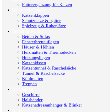
Futterergänzung für Katzen
Balkon & Garten
Katzenklappen
Schutznetze & -gitter
Spielzeug & Ruheplätze
Betten & Körbe
Betten & Sofas
Fensterbrettauflagen
Häuser & Höhlen
Heizmatten & Thermodecken
Heizungsliegen
Katzenkissen
Katzentunnel & Raschelsäcke
Tunnel & Raschelsäcke
Kühlmatten
Treppen
Halsbänder
Geschirre
Halsbänder
Katzenadressanhänger & Blinker
Näpfe