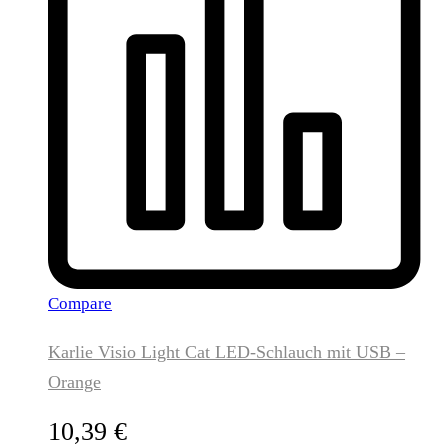
Compare
Karlie Visio Light Cat LED-Schlauch mit USB –
Orange
10,39
€