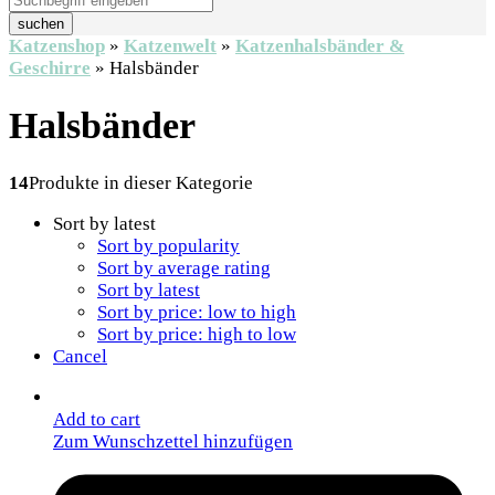
suchen
Katzenshop
»
Katzenwelt
»
Katzenhalsbänder &
Geschirre
»
Halsbänder
Halsbänder
14
Produkte in dieser Kategorie
Sort by latest
Sort by popularity
Sort by average rating
Sort by latest
Sort by price: low to high
Sort by price: high to low
Cancel
Add to cart
Zum Wunschzettel hinzufügen