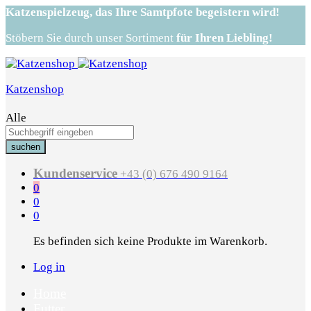
Katzenspielzeug,
das Ihre Samtpfote begeistern wird!
Stöbern Sie durch unser Sortiment
für Ihren Liebling!
Katzenshop
Alle
suchen
Kundenservice
+43 (0) 676 490 9164
0
0
0
Es befinden sich keine Produkte im Warenkorb.
Log in
Home
Futter