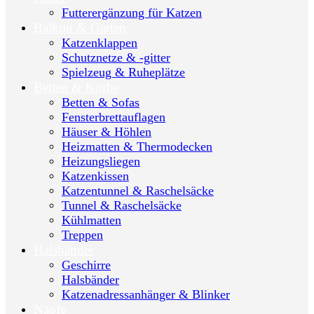
Futterergänzung für Katzen
Balkon & Garten
Katzenklappen
Schutznetze & -gitter
Spielzeug & Ruheplätze
Betten & Körbe
Betten & Sofas
Fensterbrettauflagen
Häuser & Höhlen
Heizmatten & Thermodecken
Heizungsliegen
Katzenkissen
Katzentunnel & Raschelsäcke
Tunnel & Raschelsäcke
Kühlmatten
Treppen
Halsbänder
Geschirre
Halsbänder
Katzenadressanhänger & Blinker
Näpfe