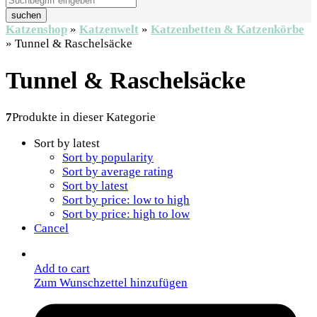
suchen
Katzenshop
»
Katzenwelt
»
Katzenbetten & Katzenkörbe
»
Tunnel & Raschelsäcke
Tunnel & Raschelsäcke
7
Produkte in dieser Kategorie
Sort by latest
Sort by popularity
Sort by average rating
Sort by latest
Sort by price: low to high
Sort by price: high to low
Cancel
Add to cart
Zum Wunschzettel hinzufügen