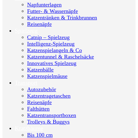
Napfunterlagen
Futter- & Wassernäpfe
Katzentränken & Trinkbrunnen
Reisenäpfe
Spielzeug
Catnip – Spielzeug
Intelligenz-Spielzeug
Katzenspielangeln & Co
Katzentunnel & Raschelsäcke
Innovatives Spielzeug
Katzenbälle
Katzenspielmäuse
Transport
Autozubehör
Katzentragetaschen
Reisenäpfe
Falthütten
Katzentransportboxen
Trolleys & Buggys
Kratzbäume
Bis 100 cm