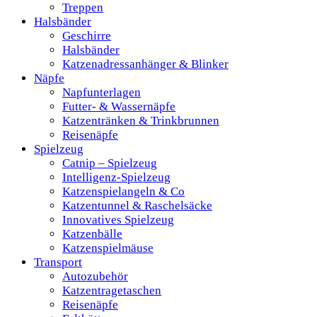
Treppen
Halsbänder
Geschirre
Halsbänder
Katzenadressanhänger & Blinker
Näpfe
Napfunterlagen
Futter- & Wassernäpfe
Katzentränken & Trinkbrunnen
Reisenäpfe
Spielzeug
Catnip – Spielzeug
Intelligenz-Spielzeug
Katzenspielangeln & Co
Katzentunnel & Raschelsäcke
Innovatives Spielzeug
Katzenbälle
Katzenspielmäuse
Transport
Autozubehör
Katzentragetaschen
Reisenäpfe