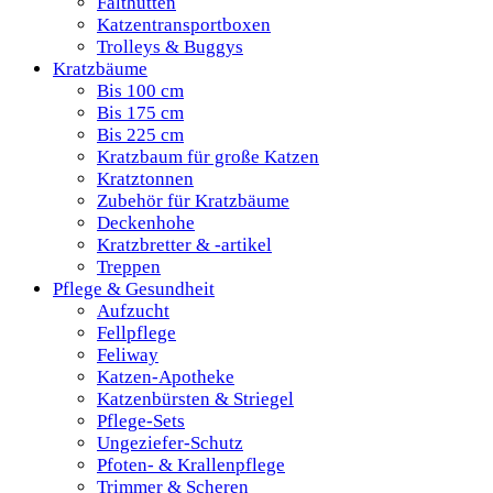
Falthütten
Katzentransportboxen
Trolleys & Buggys
Kratzbäume
Bis 100 cm
Bis 175 cm
Bis 225 cm
Kratzbaum für große Katzen
Kratztonnen
Zubehör für Kratzbäume
Deckenhohe
Kratzbretter & -artikel
Treppen
Pflege & Gesundheit
Aufzucht
Fellpflege
Feliway
Katzen-Apotheke
Katzenbürsten & Striegel
Pflege-Sets
Ungeziefer-Schutz
Pfoten- & Krallenpflege
Trimmer & Scheren