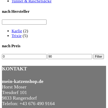
Tunnel & Raschelsäcke
nach Hersteller
Karlie
(2)
Trixie
(5)
nach Preis
Min
Max
Filter
price
price
KONTAKT
mein-katzenshop.de
Horst Moser
Tresdorf 101
9833 Rangersdorf
Telefon: +43 676 490 9164