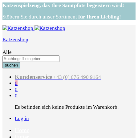
Katzenspielzeug,
das Ihre Samtpfote begeistern wird!
Stöbern Sie durch unser Sortiment
für Ihren Liebling!
Katzenshop
Alle
suchen
Kundenservice
+43 (0) 676 490 9164
0
0
0
Es befinden sich keine Produkte im Warenkorb.
Log in
Home
Futter