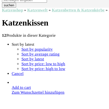
suchen
Katzenshop
»
Katzenwelt
»
Katzenbetten & Katzenkörbe
»
Katzenkissen
12
Produkte in dieser Kategorie
Sort by latest
Sort by popularity
Sort by average rating
Sort by latest
Sort by price: low to high
Sort by price: high to low
Cancel
Add to cart
Zum Wunschzettel hinzufügen