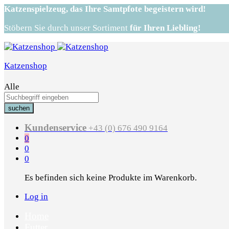
Katzenspielzeug,
das Ihre Samtpfote begeistern wird!
Stöbern Sie durch unser Sortiment
für Ihren Liebling!
Katzenshop
Alle
suchen
Kundenservice
+43 (0) 676 490 9164
0
0
0
Es befinden sich keine Produkte im Warenkorb.
Log in
Home
Futter