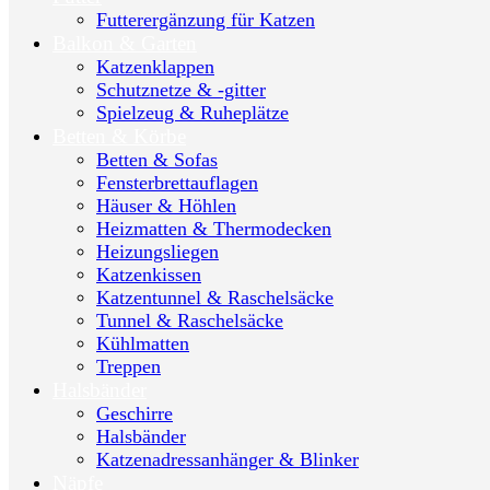
Futterergänzung für Katzen
Balkon & Garten
Katzenklappen
Schutznetze & -gitter
Spielzeug & Ruheplätze
Betten & Körbe
Betten & Sofas
Fensterbrettauflagen
Häuser & Höhlen
Heizmatten & Thermodecken
Heizungsliegen
Katzenkissen
Katzentunnel & Raschelsäcke
Tunnel & Raschelsäcke
Kühlmatten
Treppen
Halsbänder
Geschirre
Halsbänder
Katzenadressanhänger & Blinker
Näpfe