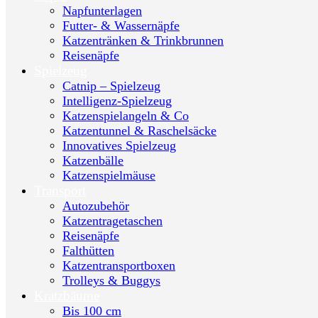
Napfunterlagen
Futter- & Wassernäpfe
Katzentränken & Trinkbrunnen
Reisenäpfe
Spielzeug
Catnip – Spielzeug
Intelligenz-Spielzeug
Katzenspielangeln & Co
Katzentunnel & Raschelsäcke
Innovatives Spielzeug
Katzenbälle
Katzenspielmäuse
Transport
Autozubehör
Katzentragetaschen
Reisenäpfe
Falthütten
Katzentransportboxen
Trolleys & Buggys
Kratzbäume
Bis 100 cm