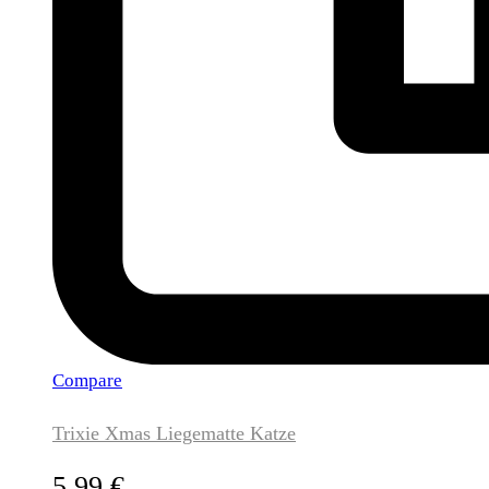
Compare
Trixie Xmas Liegematte Katze
5,99
€