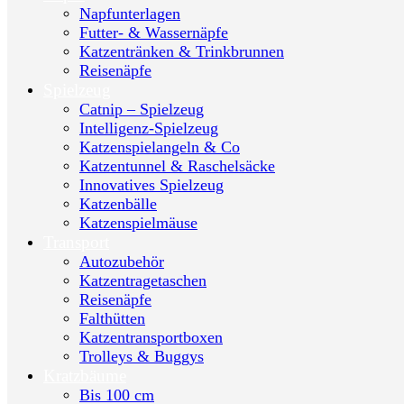
Napfunterlagen
Futter- & Wassernäpfe
Katzentränken & Trinkbrunnen
Reisenäpfe
Spielzeug
Catnip – Spielzeug
Intelligenz-Spielzeug
Katzenspielangeln & Co
Katzentunnel & Raschelsäcke
Innovatives Spielzeug
Katzenbälle
Katzenspielmäuse
Transport
Autozubehör
Katzentragetaschen
Reisenäpfe
Falthütten
Katzentransportboxen
Trolleys & Buggys
Kratzbäume
Bis 100 cm