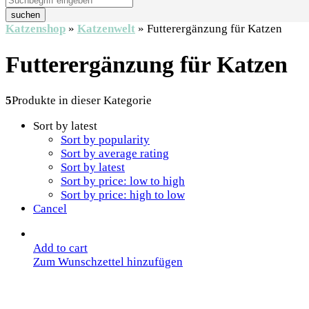
suchen
Katzenshop
»
Katzenwelt
»
Futterergänzung für Katzen
Futterergänzung für Katzen
5
Produkte in dieser Kategorie
Sort by latest
Sort by popularity
Sort by average rating
Sort by latest
Sort by price: low to high
Sort by price: high to low
Cancel
Add to cart
Zum Wunschzettel hinzufügen