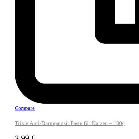
Compare
Trixie Anti-Darmparasit Paste für Katzen – 100g
3,99
€