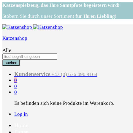
Katzenspielzeug,
das Ihre Samtpfote begeistern wird!
Stöbern Sie durch unser Sortiment
für Ihren Liebling!
Katzenshop
Alle
suchen
Kundenservice
+43 (0) 676 490 9164
0
0
0
Es befinden sich keine Produkte im Warenkorb.
Log in
Home
Futter