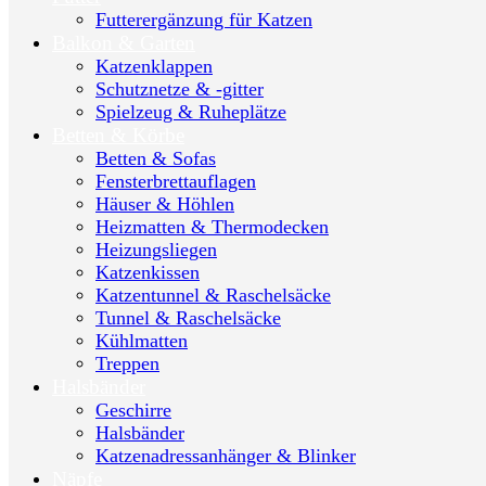
Futterergänzung für Katzen
Balkon & Garten
Katzenklappen
Schutznetze & -gitter
Spielzeug & Ruheplätze
Betten & Körbe
Betten & Sofas
Fensterbrettauflagen
Häuser & Höhlen
Heizmatten & Thermodecken
Heizungsliegen
Katzenkissen
Katzentunnel & Raschelsäcke
Tunnel & Raschelsäcke
Kühlmatten
Treppen
Halsbänder
Geschirre
Halsbänder
Katzenadressanhänger & Blinker
Näpfe