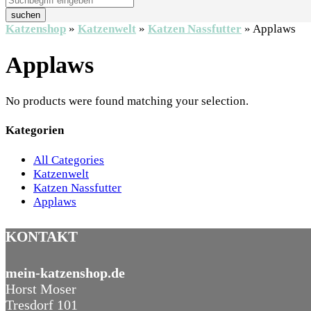
suchen
Katzenshop
»
Katzenwelt
»
Katzen Nassfutter
»
Applaws
Applaws
No products were found matching your selection.
Kategorien
All Categories
Katzenwelt
Katzen Nassfutter
Applaws
KONTAKT
mein-katzenshop.de
Horst Moser
Tresdorf 101