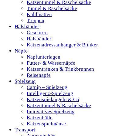
Katzentunnel & Raschelsäcke
Tunnel & Raschelsäcke
Kühlmatten
Treppen
Halsbänder
Geschirre
Halsbänder
Katzenadressanhänger & Blinker
Näpfe
Napfunterlagen
Futter- & Wassernäpfe
Katzentränken & Trinkbrunnen
Reisenäpfe
Spielzeug
Catnip – Spielzeug
Intelligenz-Spielzeug
Katzenspielangeln & Co
Katzentunnel & Raschelsäcke
Innovatives Spielzeug
Katzenbälle
Katzenspielmäuse
Transport
Autozubehör