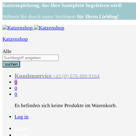
Katzenspielzeug,
das Ihre Samtpfote begeistern wird!
Stöbern Sie durch unser Sortiment
für Ihren Liebling!
Katzenshop
Alle
suchen
Kundenservice
+43 (0) 676 490 9164
0
0
0
Es befinden sich keine Produkte im Warenkorb.
Log in
Home
Futter