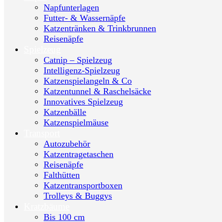
Napfunterlagen
Futter- & Wassernäpfe
Katzentränken & Trinkbrunnen
Reisenäpfe
Spielzeug
Catnip – Spielzeug
Intelligenz-Spielzeug
Katzenspielangeln & Co
Katzentunnel & Raschelsäcke
Innovatives Spielzeug
Katzenbälle
Katzenspielmäuse
Transport
Autozubehör
Katzentragetaschen
Reisenäpfe
Falthütten
Katzentransportboxen
Trolleys & Buggys
Kratzbäume
Bis 100 cm