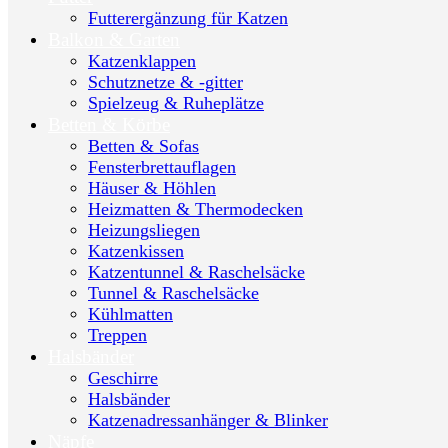
Futterergänzung für Katzen
Balkon & Garten
Katzenklappen
Schutznetze & -gitter
Spielzeug & Ruheplätze
Betten & Körbe
Betten & Sofas
Fensterbrettauflagen
Häuser & Höhlen
Heizmatten & Thermodecken
Heizungsliegen
Katzenkissen
Katzentunnel & Raschelsäcke
Tunnel & Raschelsäcke
Kühlmatten
Treppen
Halsbänder
Geschirre
Halsbänder
Katzenadressanhänger & Blinker
Näpfe