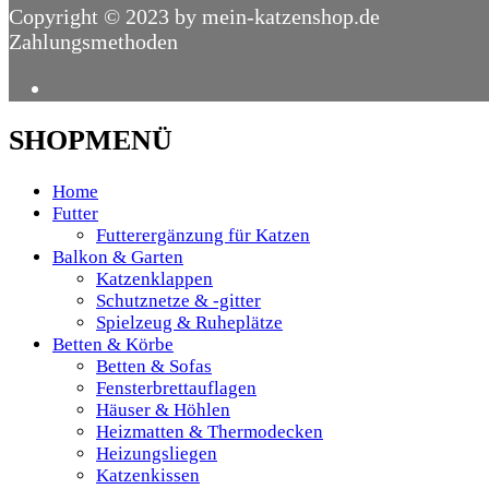
Copyright © 2023 by mein-katzenshop.de
Zahlungsmethoden
SHOPMENÜ
Home
Futter
Futterergänzung für Katzen
Balkon & Garten
Katzenklappen
Schutznetze & -gitter
Spielzeug & Ruheplätze
Betten & Körbe
Betten & Sofas
Fensterbrettauflagen
Häuser & Höhlen
Heizmatten & Thermodecken
Heizungsliegen
Katzenkissen