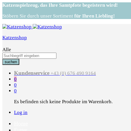
Katzenspielzeug,
das Ihre Samtpfote begeistern wird!
Stöbern Sie durch unser Sortiment
für Ihren Liebling!
Katzenshop
Alle
suchen
Kundenservice
+43 (0) 676 490 9164
0
0
0
Es befinden sich keine Produkte im Warenkorb.
Log in
Home
Futter