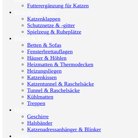
Futterergänzung für Katzen
Balkon & Garten
Katzenklappen
Schutznetze & -gitter
Spielzeug & Ruheplätze
Betten & Körbe
Betten & Sofas
Fensterbrettauflagen
Häuser & Höhlen
Heizmatten & Thermodecken
Heizungsliegen
Katzenkissen
Katzentunnel & Raschelsäcke
Tunnel & Raschelsäcke
Kühlmatten
Treppen
Halsbänder
Geschirre
Halsbänder
Katzenadressanhänger & Blinker
Näpfe