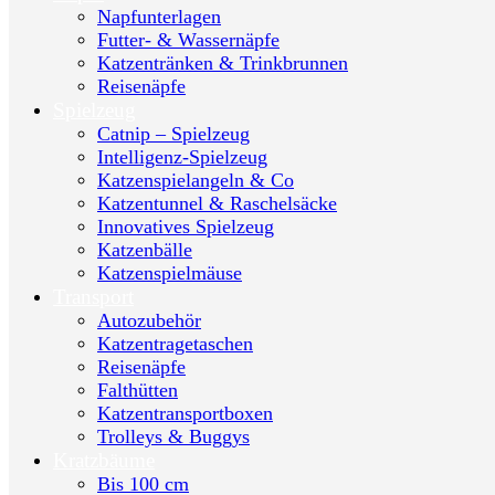
Napfunterlagen
Futter- & Wassernäpfe
Katzentränken & Trinkbrunnen
Reisenäpfe
Spielzeug
Catnip – Spielzeug
Intelligenz-Spielzeug
Katzenspielangeln & Co
Katzentunnel & Raschelsäcke
Innovatives Spielzeug
Katzenbälle
Katzenspielmäuse
Transport
Autozubehör
Katzentragetaschen
Reisenäpfe
Falthütten
Katzentransportboxen
Trolleys & Buggys
Kratzbäume
Bis 100 cm