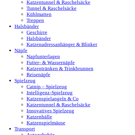
Katzentunnel & Raschelsäcke
Tunnel & Raschelsäcke
Kühlmatten
Treppen
Halsbänder
Geschirre
Halsbänder
Katzenadressanhänger & Blinker
Näpfe
Napfunterlagen
Futter- & Wassernäpfe
Katzentränken & Trinkbrunnen
Reisenäpfe
Spielzeug
Catnip – Spielzeug
Intelligenz-Spielzeug
Katzenspielangeln & Co
Katzentunnel & Raschelsäcke
Innovatives Spielzeug
Katzenbälle
Katzenspielmäuse
Transport
Autozubehör