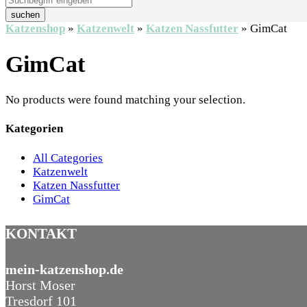
suchen
Katzenshop
»
Katzenwelt
»
Katzen Nassfutter
»
GimCat
GimCat
No products were found matching your selection.
Kategorien
All Categories
Katzenwelt
Katzen Nassfutter
GimCat
KONTAKT
mein-katzenshop.de
Horst Moser
Tresdorf 101