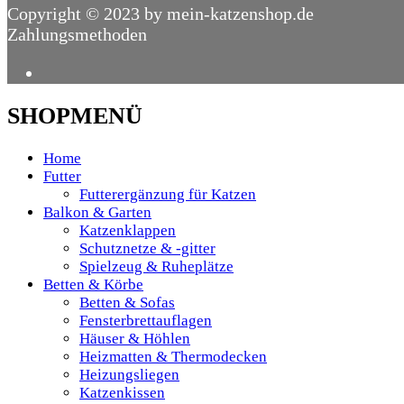
Copyright © 2023 by mein-katzenshop.de
Zahlungsmethoden
SHOPMENÜ
Home
Futter
Futterergänzung für Katzen
Balkon & Garten
Katzenklappen
Schutznetze & -gitter
Spielzeug & Ruheplätze
Betten & Körbe
Betten & Sofas
Fensterbrettauflagen
Häuser & Höhlen
Heizmatten & Thermodecken
Heizungsliegen
Katzenkissen