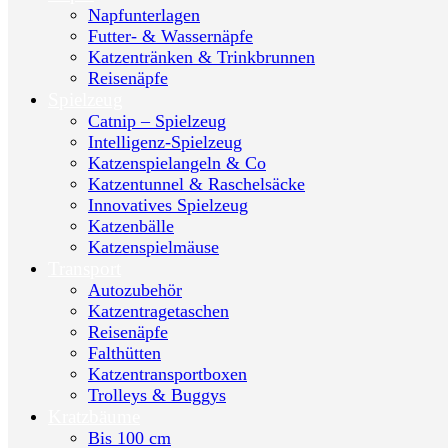
Napfunterlagen
Futter- & Wassernäpfe
Katzentränken & Trinkbrunnen
Reisenäpfe
Spielzeug
Catnip – Spielzeug
Intelligenz-Spielzeug
Katzenspielangeln & Co
Katzentunnel & Raschelsäcke
Innovatives Spielzeug
Katzenbälle
Katzenspielmäuse
Transport
Autozubehör
Katzentragetaschen
Reisenäpfe
Falthütten
Katzentransportboxen
Trolleys & Buggys
Kratzbäume
Bis 100 cm