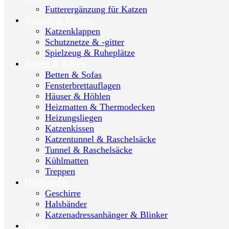
Futterergänzung für Katzen
Balkon & Garten
Katzenklappen
Schutznetze & -gitter
Spielzeug & Ruheplätze
Betten & Körbe
Betten & Sofas
Fensterbrettauflagen
Häuser & Höhlen
Heizmatten & Thermodecken
Heizungsliegen
Katzenkissen
Katzentunnel & Raschelsäcke
Tunnel & Raschelsäcke
Kühlmatten
Treppen
Halsbänder
Geschirre
Halsbänder
Katzenadressanhänger & Blinker
Näpfe