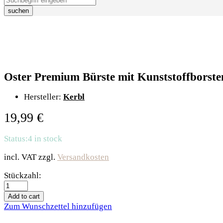
suchen
Oster Premium Bürste mit Kunststoffborste
Hersteller:
Kerbl
19,99
€
Status:
4 in stock
incl. VAT
zzgl.
Versandkosten
Oster
Stückzahl:
Premium
Bürste
Add to cart
mit
Zum Wunschzettel hinzufügen
Kunststoffborsten