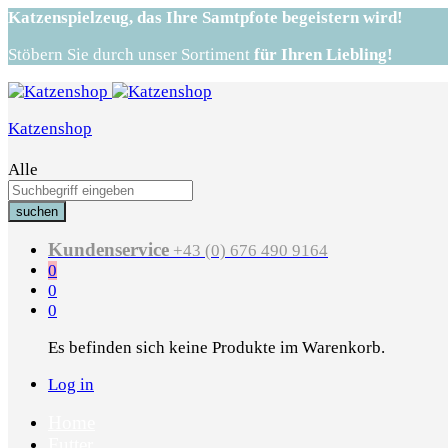
Katzenspielzeug,
das Ihre Samtpfote begeistern wird!
Stöbern Sie durch unser Sortiment
für Ihren Liebling!
Katzenshop
Alle
suchen
Kundenservice
+43 (0) 676 490 9164
0
0
0
Es befinden sich keine Produkte im Warenkorb.
Log in
Home
Futter