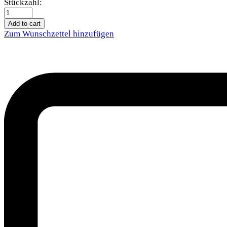
Kerbl
Stückzahl:
Kratz-
und
Add to cart
Kuschelhöhle
Zum Wunschzettel hinzufügen
Ina
quantity