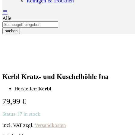
Reinigen & Trocknen
Alle
suchen
Kerbl Kratz- und Kuschelhöhle Ina
Hersteller:
Kerbl
79,99
€
Status:
17 in stock
incl. VAT
zzgl.
Versandkosten