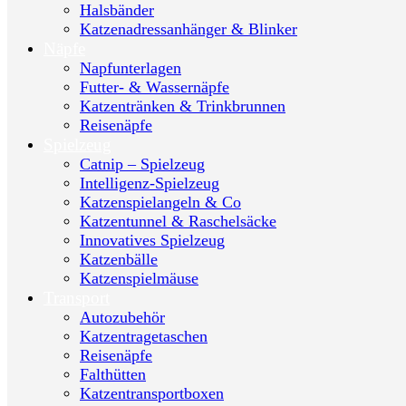
Halsbänder
Katzenadressanhänger & Blinker
Näpfe
Napfunterlagen
Futter- & Wassernäpfe
Katzentränken & Trinkbrunnen
Reisenäpfe
Spielzeug
Catnip – Spielzeug
Intelligenz-Spielzeug
Katzenspielangeln & Co
Katzentunnel & Raschelsäcke
Innovatives Spielzeug
Katzenbälle
Katzenspielmäuse
Transport
Autozubehör
Katzentragetaschen
Reisenäpfe
Falthütten
Katzentransportboxen