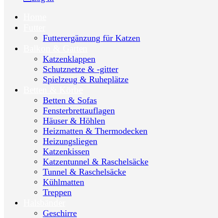
Home
Futter
Futterergänzung für Katzen
Balkon & Garten
Katzenklappen
Schutznetze & -gitter
Spielzeug & Ruheplätze
Betten & Körbe
Betten & Sofas
Fensterbrettauflagen
Häuser & Höhlen
Heizmatten & Thermodecken
Heizungsliegen
Katzenkissen
Katzentunnel & Raschelsäcke
Tunnel & Raschelsäcke
Kühlmatten
Treppen
Halsbänder
Geschirre