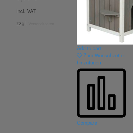
incl. VAT
zzgl.
Versandkosten
Add to cart
Zum Wunschzettel
hinzufügen
Compare