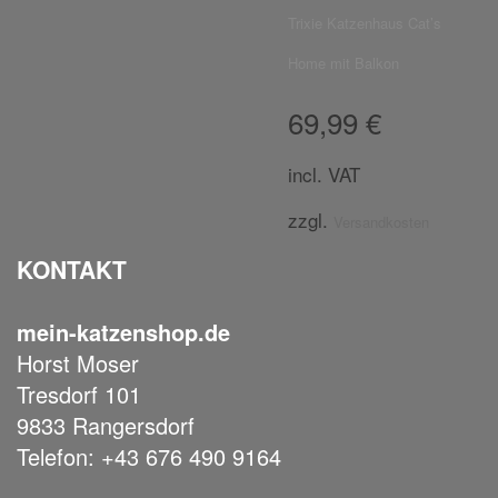
Trixie Katzenhaus Cat’s
Home mit Balkon
69,99
€
incl. VAT
zzgl.
Versandkosten
KONTAKT
mein-katzenshop.de
Horst Moser
Tresdorf 101
9833 Rangersdorf
Telefon: +43 676 490 9164