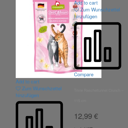
Add to cart
Zum Wunschzettel
hinzufügen
Compare
Add to cart
Zum Wunschzettel
Trixie Rascheltunnel Crunch –
hinzufügen
115 cm
12,99
€