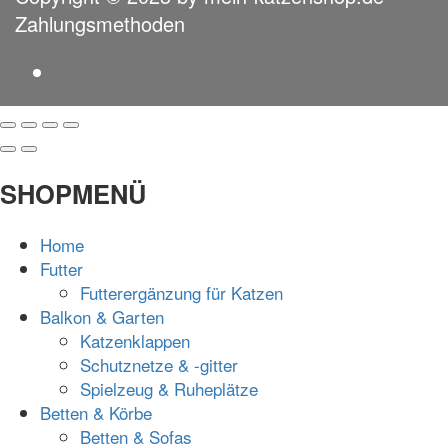
Zahlungsmethoden
SHOPMENÜ
Home
Futter
Futterergänzung für Katzen
Balkon & Garten
Katzenklappen
Schutznetze & -gitter
Spielzeug & Ruheplätze
Betten & Körbe
Betten & Sofas