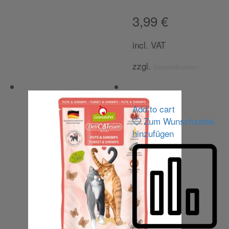
3,99
€
incl. VAT
zzgl.
Versandkosten
Add to cart
Zum Wunschzettel
hinzufügen