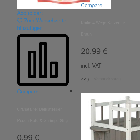
Compare
Add to cart
Zum Wunschzettel
Karlie 4-Wege-Katzentür –
hinzufügen
Braun
20,99
€
incl. VAT
zzgl.
Versandkosten
Compare
GranataPet Delicatessen
Pouch Pute & Shrimps 85 g
0,99
€