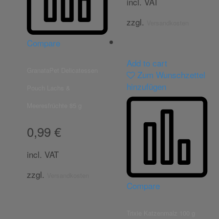
incl. VAT
zzgl.
Versandkosten
Compare
Add to cart
GranataPet Delicatessen
Zum Wunschzettel
hinzufügen
Pouch Lachs &
Meeresfrüchte 85 g
0,99
€
incl. VAT
zzgl.
Versandkosten
Compare
Trixie Katzenmalz 100 g