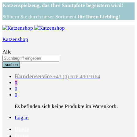
Katzenspielzeug,
das Ihre Samtpfote begeistern wird!
Stöbern Sie durch unser Sortiment
für Ihren Liebling!
Katzenshop
Alle
suchen
Kundenservice
+43 (0) 676 490 9164
0
0
0
Es befinden sich keine Produkte im Warenkorb.
Log in
Home
Futter