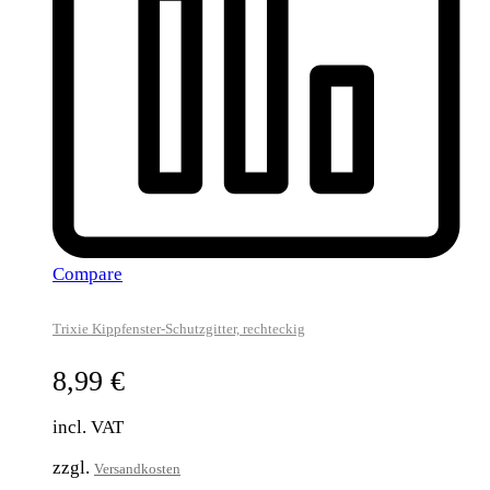
Compare
Trixie Kippfenster-Schutzgitter, rechteckig
8,99
€
incl. VAT
zzgl.
Versandkosten