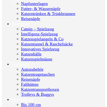
Napfunterlagen
Futter- & Wassernäpfe
Katzentränken & Trinkbrunnen
Reisenäpfe
Spielzeug
Catnip – Spielzeug
Intelligenz-Spielzeug
Katzenspielangeln & Co
Katzentunnel & Raschelsäcke
Innovatives Spielzeug
Katzenbälle
Katzenspielmäuse
Transport
Autozubehör
Katzentragetaschen
Reisenäpfe
Falthütten
Katzentransportboxen
Trolleys & Buggys
Kratzbäume
Bis 100 cm