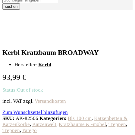
suchen
Kerbl Kratzbaum BROADWAY
Hersteller:
Kerbl
93,99
€
Status:
Out of stock
incl. VAT
zzgl.
Versandkosten
Zum Wunschzettel hinzufügen
SKU:
AK-82506
Kategorien:
Bis 100 cm
,
Katzenbetten &
Katzenkörbe
,
Katzenwelt
,
Kratzbäume & -möbel
,
Treppen
,
Treppen
,
Yatego