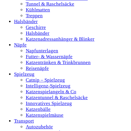
Tunnel & Raschelsäcke
Kühlmatten
Treppen
Halsbänder
Geschirre
Halsbänder
Katzenadressanhänger & Blinker
Näpfe
Napfunterlagen
Futter- & Wassernäpfe
Katzentränken & Trinkbrunnen
Reisenäpfe
Spielzeug
Catnip – Spielzeug
Intelligenz-Spielzeug
Katzenspielangeln & Co
Katzentunnel & Raschelsäcke
Innovatives Spielzeug
Katzenbälle
Katzenspielmäuse
Transport
Autozubehör