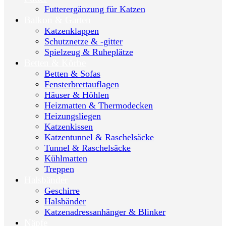
Futterergänzung für Katzen
Balkon & Garten
Katzenklappen
Schutznetze & -gitter
Spielzeug & Ruheplätze
Betten & Körbe
Betten & Sofas
Fensterbrettauflagen
Häuser & Höhlen
Heizmatten & Thermodecken
Heizungsliegen
Katzenkissen
Katzentunnel & Raschelsäcke
Tunnel & Raschelsäcke
Kühlmatten
Treppen
Halsbänder
Geschirre
Halsbänder
Katzenadressanhänger & Blinker
Näpfe