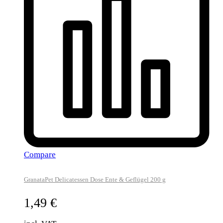
Compare
GranataPet Delicatessen Dose Ente & Geflügel 200 g
1,49
€