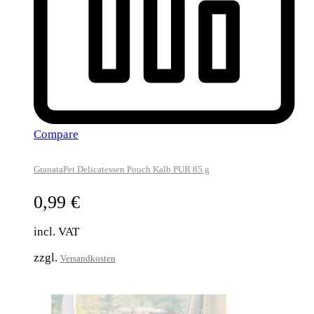
Compare
GranataPet Delicatessen Pouch Kalb PUR 85 g
0,99
€
incl. VAT
zzgl.
Versandkosten