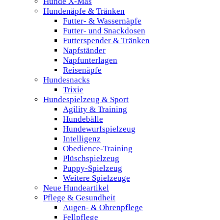
Hunde X-Mas
Hundenäpfe & Tränken
Futter- & Wassernäpfe
Futter- und Snackdosen
Futterspender & Tränken
Napfständer
Napfunterlagen
Reisenäpfe
Hundesnacks
Trixie
Hundespielzeug & Sport
Agility & Training
Hundebälle
Hundewurfspielzeug
Intelligenz
Obedience-Training
Plüschspielzeug
Puppy-Spielzeug
Weitere Spielzeuge
Neue Hundeartikel
Pflege & Gesundheit
Augen- & Ohrenpflege
Fellpflege