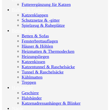
Futterergänzung für Katzen
Balkon & Garten
Katzenklappen
Schutznetze & -gitter
Spielzeug & Ruheplätze
Betten & Körbe
Betten & Sofas
Fensterbrettauflagen
Häuser & Höhlen
Heizmatten & Thermodecken
Heizungsliegen
Katzenkissen
Katzentunnel & Raschelsäcke
Tunnel & Raschelsäcke
Kühlmatten
Treppen
Halsbänder
Geschirre
Halsbänder
Katzenadressanhänger & Blinker
Näpfe