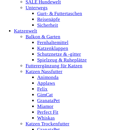
SALE Hundewelt
Unterwegs
Gurt- & Futtertaschen
Reisenäpfe
Sicherheit
Katzenwelt
Balkon & Garten
Fernhaltemittel
Katzenklappen
Schutznetze & -gitter
Spielzeug & Ruheplätze
Futterergänzung für Katzen
Katzen Nassfutter
Animonda
Applaws
Felix
GimCat
GranataPet
Miamor
Perfect Fit
Whiskas
Katzen Trockenfutter
GranataPet