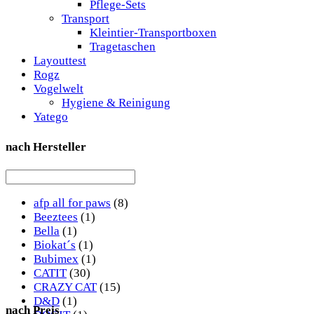
Pflege-Sets
Transport
Kleintier-Transportboxen
Tragetaschen
Layouttest
Rogz
Vogelwelt
Hygiene & Reinigung
Yatego
nach Hersteller
afp all for paws
(8)
Beeztees
(1)
Bella
(1)
Biokat´s
(1)
Bubimex
(1)
CATIT
(30)
CRAZY CAT
(15)
D&D
(1)
nach Preis