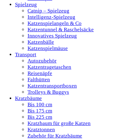
Spielzeug
Catnip – Spielzeug
Intelligenz-Spielzeug
Katzenspielangeln & Co
Katzentunnel & Raschelsäcke
Innovatives Spielzeug
Katzenbälle
Katzenspielmäuse
Transport
Autozubehör
Katzentragetaschen
Reisenäpfe
Falthütten
Katzentransportboxen
Trolleys & Buggys
Kratzbäume
Bis 100 cm
Bis 175 cm
Bis 225 cm
Kratzbaum für große Katzen
Kratztonnen
Zubehör für Kratzbäume