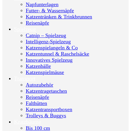
Napfunterlagen
Futter- & Wassernäpfe
Katzentränken & Trinkbrunnen
Reisenäpfe
Spielzeug
Catnip – Spielzeug
Intelligenz-Spielzeug
Katzenspielangeln & Co
Katzentunnel & Raschelsäcke
Innovatives Spielzeug
Katzenbälle
Katzenspielmäuse
Transport
Autozubehör
Katzentragetaschen
Reisenäpfe
Falthütten
Katzentransportboxen
Trolleys & Buggys
Kratzbäume
Bis 100 cm