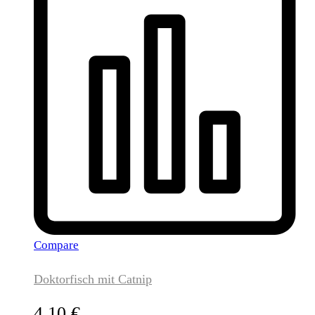
Compare
Doktorfisch mit Catnip
4,10
€