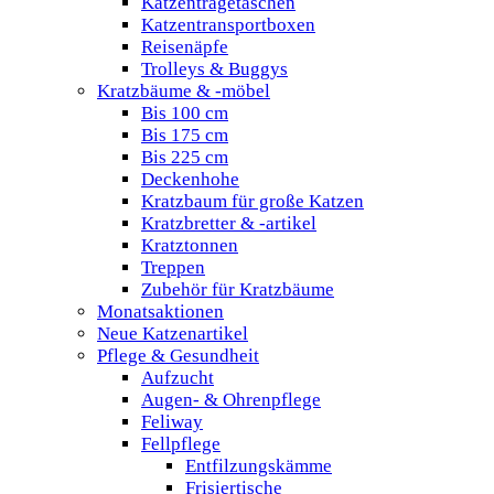
Katzentragetaschen
Katzentransportboxen
Reisenäpfe
Trolleys & Buggys
Kratzbäume & -möbel
Bis 100 cm
Bis 175 cm
Bis 225 cm
Deckenhohe
Kratzbaum für große Katzen
Kratzbretter & -artikel
Kratztonnen
Treppen
Zubehör für Kratzbäume
Monatsaktionen
Neue Katzenartikel
Pflege & Gesundheit
Aufzucht
Augen- & Ohrenpflege
Feliway
Fellpflege
Entfilzungskämme
Frisiertische