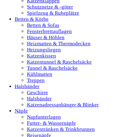
Katzenklappen
Schutznetze & -gitter
Spielzeug & Ruheplätze
Betten & Körbe
Betten & Sofas
Fensterbrettauflagen
Häuser & Höhlen
Heizmatten & Thermodecken
Heizungsliegen
Katzenkissen
Katzentunnel & Raschelsäcke
Tunnel & Raschelsäcke
Kühlmatten
Treppen
Halsbänder
Geschirre
Halsbänder
Katzenadressanhänger & Blinker
Näpfe
Napfunterlagen
Futter- & Wassernäpfe
Katzentränken & Trinkbrunnen
Reisenäpfe