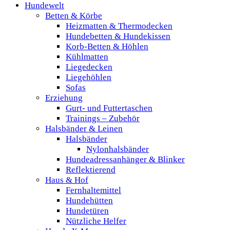
Hundewelt
Betten & Körbe
Heizmatten & Thermodecken
Hundebetten & Hundekissen
Korb-Betten & Höhlen
Kühlmatten
Liegedecken
Liegehöhlen
Sofas
Erziehung
Gurt- und Futtertaschen
Trainings – Zubehör
Halsbänder & Leinen
Halsbänder
Nylonhalsbänder
Hundeadressanhänger & Blinker
Reflektierend
Haus & Hof
Fernhaltemittel
Hundehütten
Hundetüren
Nützliche Helfer