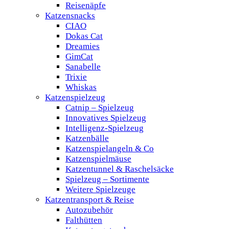
Reisenäpfe
Katzensnacks
CIAO
Dokas Cat
Dreamies
GimCat
Sanabelle
Trixie
Whiskas
Katzenspielzeug
Catnip – Spielzeug
Innovatives Spielzeug
Intelligenz-Spielzeug
Katzenbälle
Katzenspielangeln & Co
Katzenspielmäuse
Katzentunnel & Raschelsäcke
Spielzeug – Sortimente
Weitere Spielzeuge
Katzentransport & Reise
Autozubehör
Falthütten