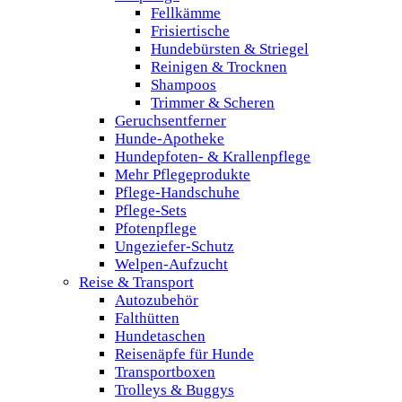
Fellkämme
Frisiertische
Hundebürsten & Striegel
Reinigen & Trocknen
Shampoos
Trimmer & Scheren
Geruchsentferner
Hunde-Apotheke
Hundepfoten- & Krallenpflege
Mehr Pflegeprodukte
Pflege-Handschuhe
Pflege-Sets
Pfotenpflege
Ungeziefer-Schutz
Welpen-Aufzucht
Reise & Transport
Autozubehör
Falthütten
Hundetaschen
Reisenäpfe für Hunde
Transportboxen
Trolleys & Buggys