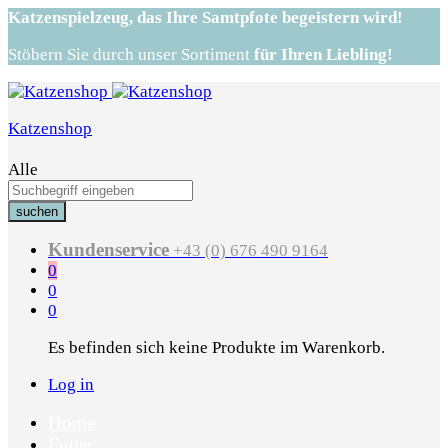
Katzenspielzeug,
das Ihre Samtpfote begeistern wird!
Stöbern Sie durch unser Sortiment
für Ihren Liebling!
Katzenshop
Alle
suchen
Kundenservice
+43 (0) 676 490 9164
0
0
0
Es befinden sich keine Produkte im Warenkorb.
Log in
Home
Futter