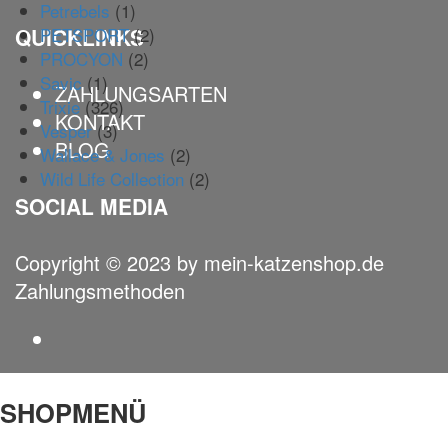
Petrebels
(1)
QUICKLINKS
PETSPORT
(2)
PROCYON
(2)
Savic
(1)
ZAHLUNGSARTEN
Trixie
(326)
KONTAKT
Vesper
(3)
BLOG
Wallace & Jones
(2)
Wild Life Collection
(2)
SOCIAL MEDIA
Copyright © 2023 by mein-katzenshop.de
Zahlungsmethoden
SHOPMENÜ