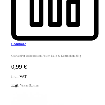
Compare
GranataPet Delicatessen Pouch Kalb & Kaninchen 85 g
0,99
€
incl. VAT
zzgl.
Versandkosten