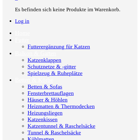
Es befinden sich keine Produkte im Warenkorb.
Log in
Home
Futter
Futterergänzung für Katzen
Balkon & Garten
Katzenklappen
Schutznetze & -gitter
Spielzeug & Ruheplätze
Betten & Körbe
Betten & Sofas
Fensterbrettauflagen
Häuser & Höhlen
Heizmatten & Thermodecken
Heizungsliegen
Katzenkissen
Katzentunnel & Raschelsäcke
Tunnel & Raschelsäcke
Kühlmatten