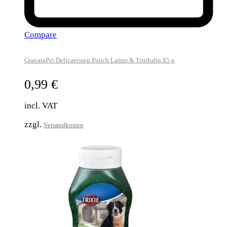
Compare
GranataPet Delicatessen Pouch Lamm & Truthahn 85 g
0,99
€
incl. VAT
zzgl.
Versandkosten