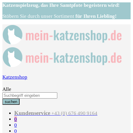
Katzenspielzeug,
das Ihre Samtpfote begeistern wird!
Stöbern Sie durch unser Sortiment
für Ihren Liebling!
Katzenshop
Alle
suchen
Kundenservice
+43 (0) 676 490 9164
0
0
0