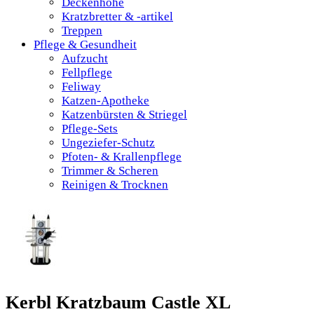
Deckenhohe
Kratzbretter & -artikel
Treppen
Pflege & Gesundheit
Aufzucht
Fellpflege
Feliway
Katzen-Apotheke
Katzenbürsten & Striegel
Pflege-Sets
Ungeziefer-Schutz
Pfoten- & Krallenpflege
Trimmer & Scheren
Reinigen & Trocknen
Kerbl Kratzbaum Castle XL