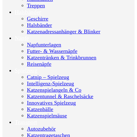
Treppen
Halsbänder
Geschirre
Halsbänder
Katzenadressanhänger & Blinker
Näpfe
Napfunterlagen
Futter- & Wassernäpfe
Katzentränken & Trinkbrunnen
Reisenäpfe
Spielzeug
Catnip – Spielzeug
Intelligenz-Spielzeug
Katzenspielangeln & Co
Katzentunnel & Raschelsäcke
Innovatives Spielzeug
Katzenbälle
Katzenspielmäuse
Transport
Autozubehör
Katzentragetaschen