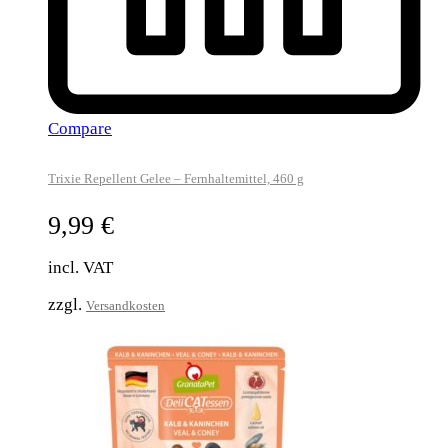
Compare
Trixie Repellent Gelee – Fernhaltemittel, 460 g
9,99
€
incl. VAT
zzgl.
Versandkosten