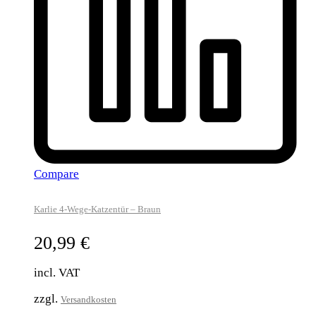
Compare
Karlie 4-Wege-Katzentür – Braun
20,99
€
incl. VAT
zzgl.
Versandkosten