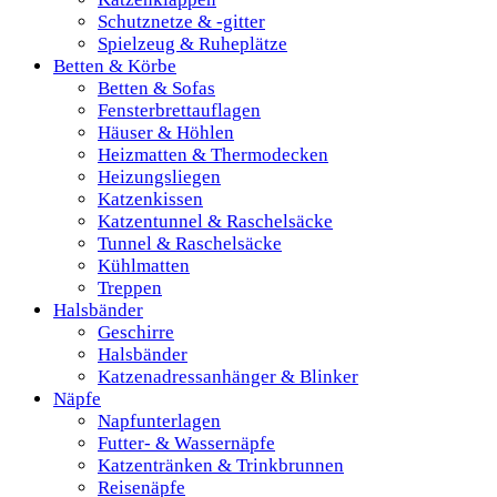
Schutznetze & -gitter
Spielzeug & Ruheplätze
Betten & Körbe
Betten & Sofas
Fensterbrettauflagen
Häuser & Höhlen
Heizmatten & Thermodecken
Heizungsliegen
Katzenkissen
Katzentunnel & Raschelsäcke
Tunnel & Raschelsäcke
Kühlmatten
Treppen
Halsbänder
Geschirre
Halsbänder
Katzenadressanhänger & Blinker
Näpfe
Napfunterlagen
Futter- & Wassernäpfe
Katzentränken & Trinkbrunnen
Reisenäpfe