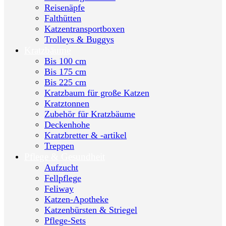
Reisenäpfe
Falthütten
Katzentransportboxen
Trolleys & Buggys
Kratzbäume
Bis 100 cm
Bis 175 cm
Bis 225 cm
Kratzbaum für große Katzen
Kratztonnen
Zubehör für Kratzbäume
Deckenhohe
Kratzbretter & -artikel
Treppen
Pflege & Gesundheit
Aufzucht
Fellpflege
Feliway
Katzen-Apotheke
Katzenbürsten & Striegel
Pflege-Sets