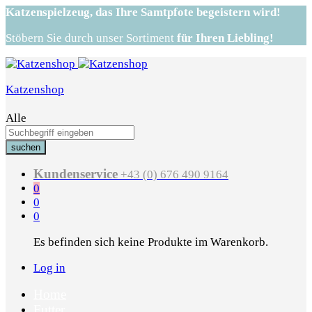
Katzenspielzeug,
das Ihre Samtpfote begeistern wird!
Stöbern Sie durch unser Sortiment
für Ihren Liebling!
Katzenshop
Alle
suchen
Kundenservice
+43 (0) 676 490 9164
0
0
0
Es befinden sich keine Produkte im Warenkorb.
Log in
Home
Futter