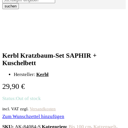
suchen
Kerbl Kratzbaum-Set SAPHIR +
Kuschelbett
Hersteller:
Kerbl
29,90
€
Status:
Out of stock
incl. VAT
zzgl.
Versandkosten
Zum Wunschzettel hinzufügen
SKU:
AK-84084-S
Kategorien:
Bis 100 cm
,
Katzenwelt
,