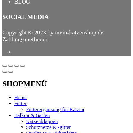
BLOG
SOCIAL MEDIA
Copyright © 2023 by mein-katzenshop.de
Zahlungsmethoden
SHOPMENÜ
Home
Futter
Futterergänzung für Katzen
Balkon & Garten
Katzenklappen
Schutznetze & -gitter