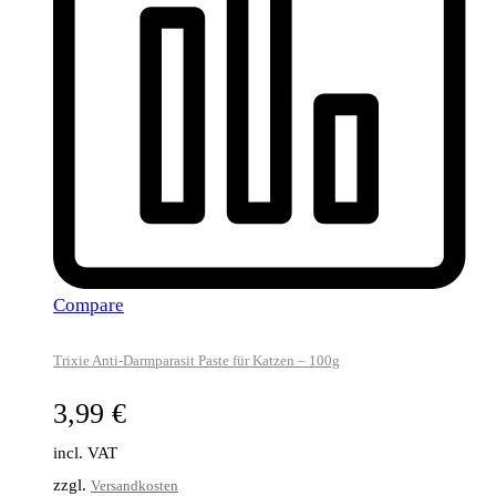
Compare
Trixie Anti-Darmparasit Paste für Katzen – 100g
3,99
€
incl. VAT
zzgl.
Versandkosten