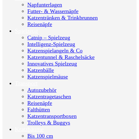
Napfunterlagen
Futter- & Wassernäpfe
Katzentränken & Trinkbrunnen
Reisenäpfe
Spielzeug
Catnip – Spielzeug
Intelligenz-Spielzeug
Katzenspielangeln & Co
Katzentunnel & Raschelsäcke
Innovatives Spielzeug
Katzenbälle
Katzenspielmäuse
Transport
Autozubehör
Katzentragetaschen
Reisenäpfe
Falthütten
Katzentransportboxen
Trolleys & Buggys
Kratzbäume
Bis 100 cm