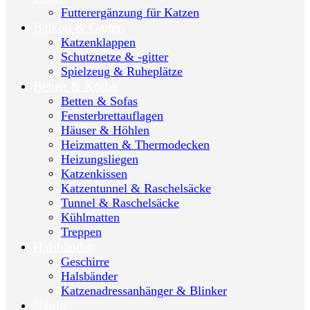
Futterergänzung für Katzen
Balkon & Garten
Katzenklappen
Schutznetze & -gitter
Spielzeug & Ruheplätze
Betten & Körbe
Betten & Sofas
Fensterbrettauflagen
Häuser & Höhlen
Heizmatten & Thermodecken
Heizungsliegen
Katzenkissen
Katzentunnel & Raschelsäcke
Tunnel & Raschelsäcke
Kühlmatten
Treppen
Halsbänder
Geschirre
Halsbänder
Katzenadressanhänger & Blinker
Näpfe