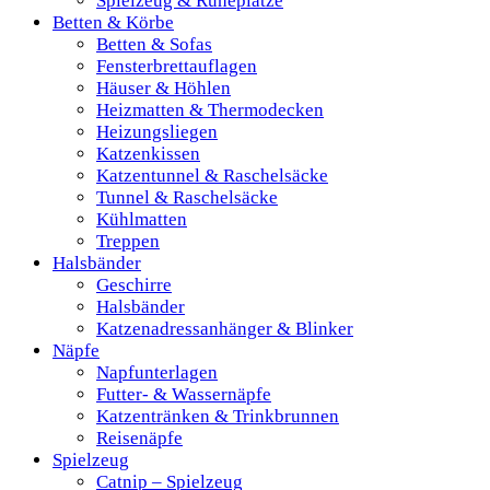
Spielzeug & Ruheplätze
Betten & Körbe
Betten & Sofas
Fensterbrettauflagen
Häuser & Höhlen
Heizmatten & Thermodecken
Heizungsliegen
Katzenkissen
Katzentunnel & Raschelsäcke
Tunnel & Raschelsäcke
Kühlmatten
Treppen
Halsbänder
Geschirre
Halsbänder
Katzenadressanhänger & Blinker
Näpfe
Napfunterlagen
Futter- & Wassernäpfe
Katzentränken & Trinkbrunnen
Reisenäpfe
Spielzeug
Catnip – Spielzeug