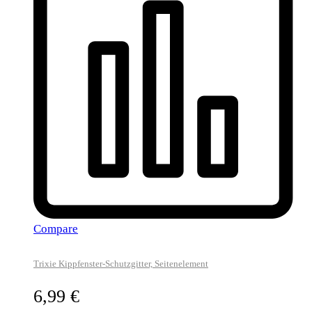
Compare
Trixie Kippfenster-Schutzgitter, Seitenelement
6,99
€