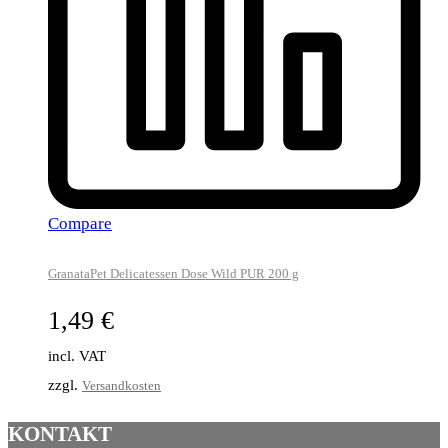
Compare
GranataPet Delicatessen Dose Wild PUR 200 g
1,49
€
incl. VAT
zzgl.
Versandkosten
KONTAKT