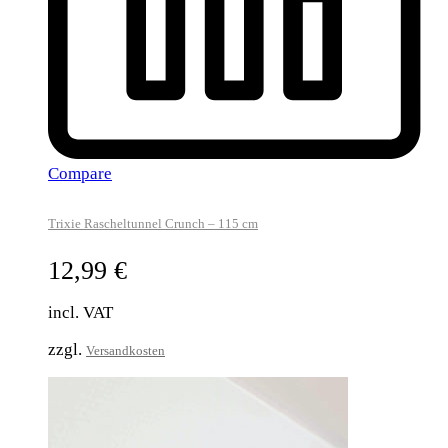
Compare
Trixie Rascheltunnel Crunch – 115 cm
12,99
€
incl. VAT
zzgl.
Versandkosten