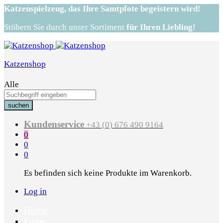
Katzenspielzeug,
das Ihre Samtpfote begeistern wird!
Stöbern Sie durch unser Sortiment
für Ihren Liebling!
Katzenshop
Alle
suchen
Kundenservice
+43 (0) 676 490 9164
0
0
0
Es befinden sich keine Produkte im Warenkorb.
Log in
Home
Futter