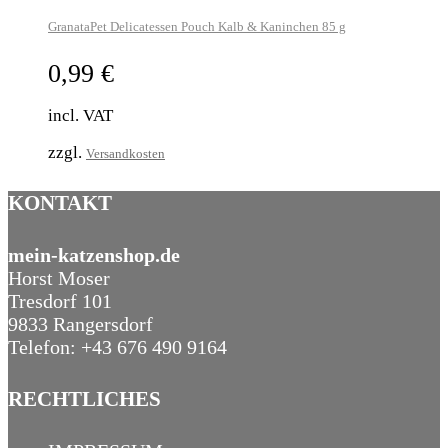
GranataPet Delicatessen Pouch Kalb & Kaninchen 85 g
0,99
€
incl. VAT
zzgl.
Versandkosten
KONTAKT
mein-katzenshop.de
Horst Moser
Tresdorf 101
9833 Rangersdorf
Telefon: +43 676 490 9164
RECHTLICHES