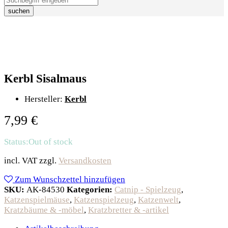
suchen
Kerbl Sisalmaus
Hersteller:
Kerbl
7,99
€
Status:
Out of stock
incl. VAT
zzgl.
Versandkosten
Zum Wunschzettel hinzufügen
SKU:
AK-84530
Kategorien:
Catnip - Spielzeug
,
Katzenspielmäuse
,
Katzenspielzeug
,
Katzenwelt
,
Kratzbäume & -möbel
,
Kratzbretter & -artikel