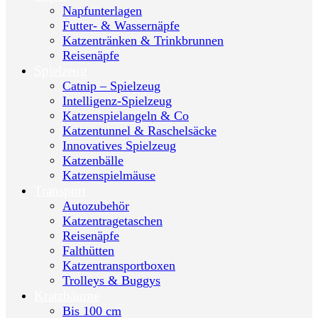
Napfunterlagen
Futter- & Wassernäpfe
Katzentränken & Trinkbrunnen
Reisenäpfe
Spielzeug
Catnip – Spielzeug
Intelligenz-Spielzeug
Katzenspielangeln & Co
Katzentunnel & Raschelsäcke
Innovatives Spielzeug
Katzenbälle
Katzenspielmäuse
Transport
Autozubehör
Katzentragetaschen
Reisenäpfe
Falthütten
Katzentransportboxen
Trolleys & Buggys
Kratzbäume
Bis 100 cm