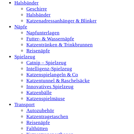
Halsbänder
Geschirre
Halsbänder
Katzenadressanhänger & Blinker
Näpfe
Napfunterlagen
Futter- & Wassernäpfe
Katzentränken & Trinkbrunnen
Reisenäpfe
Spielzeug
Catnip – Spielzeug
Intelligenz-Spielzeug
Katzenspielangeln & Co
Katzentunnel & Raschelsäcke
Innovatives Spielzeug
Katzenbälle
Katzenspielmäuse
Transport
Autozubehör
Katzentragetaschen
Reisenäpfe
Falthütten