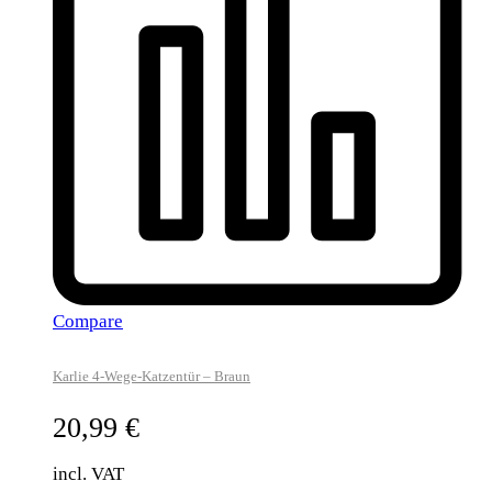
Compare
Karlie 4-Wege-Katzentür – Braun
20,99
€
incl. VAT