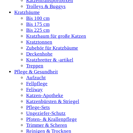
Katzentransportboxen
Trolleys & Buggys
Kratzbäume
Bis 100 cm
Bis 175 cm
Bis 225 cm
Kratzbaum für große Katzen
Kratztonnen
Zubehör für Kratzbäume
Deckenhohe
Kratzbretter & -artikel
Treppen
Pflege & Gesundheit
Aufzucht
Fellpflege
Feliway
Katzen-Apotheke
Katzenbürsten & Striegel
Pflege-Sets
Ungeziefer-Schutz
Pfoten- & Krallenpflege
Trimmer & Scheren
Reinigen & Trocknen