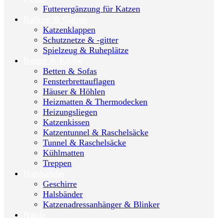
Futterergänzung für Katzen
Balkon & Garten
Katzenklappen
Schutznetze & -gitter
Spielzeug & Ruheplätze
Betten & Körbe
Betten & Sofas
Fensterbrettauflagen
Häuser & Höhlen
Heizmatten & Thermodecken
Heizungsliegen
Katzenkissen
Katzentunnel & Raschelsäcke
Tunnel & Raschelsäcke
Kühlmatten
Treppen
Halsbänder
Geschirre
Halsbänder
Katzenadressanhänger & Blinker
Näpfe