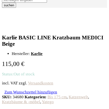
suchen
Karlie BASIC LINE Kratzbaum MEDICI
Beige
Hersteller:
Karlie
115,00
€
Status:
Out of stock
incl. VAT
zzgl.
Versandkosten
Zum Wunschzettel hinzufügen
SKU:
34680
Kategorien:
Bis 175 cm
,
Katzenwelt
,
Kratzbäume & -möbel
,
Yatego