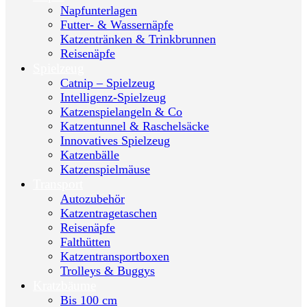
Napfunterlagen
Futter- & Wassernäpfe
Katzentränken & Trinkbrunnen
Reisenäpfe
Spielzeug
Catnip – Spielzeug
Intelligenz-Spielzeug
Katzenspielangeln & Co
Katzentunnel & Raschelsäcke
Innovatives Spielzeug
Katzenbälle
Katzenspielmäuse
Transport
Autozubehör
Katzentragetaschen
Reisenäpfe
Falthütten
Katzentransportboxen
Trolleys & Buggys
Kratzbäume
Bis 100 cm