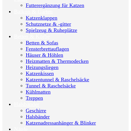
Futterergänzung für Katzen
Balkon & Garten
Katzenklappen
Schutznetze & -gitter
Spielzeug & Ruheplätze
Betten & Körbe
Betten & Sofas
Fensterbrettauflagen
Häuser & Höhlen
Heizmatten & Thermodecken
Heizungsliegen
Katzenkissen
Katzentunnel & Raschelsäcke
Tunnel & Raschelsäcke
Kühlmatten
Treppen
Halsbänder
Geschirre
Halsbänder
Katzenadressanhänger & Blinker
Näpfe