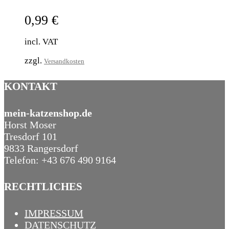
0,99
€
incl. VAT
zzgl.
Versandkosten
KONTAKT
mein-katzenshop.de
Horst Moser
Tresdorf 101
9833 Rangersdorf
Telefon: +43 676 490 9164
RECHTLICHES
IMPRESSUM
DATENSCHUTZ