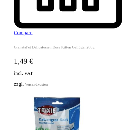
Compare
GranataPet Delicatessen Dose Kitten Geflügel 200g
1,49
€
incl. VAT
zzgl.
Versandkosten