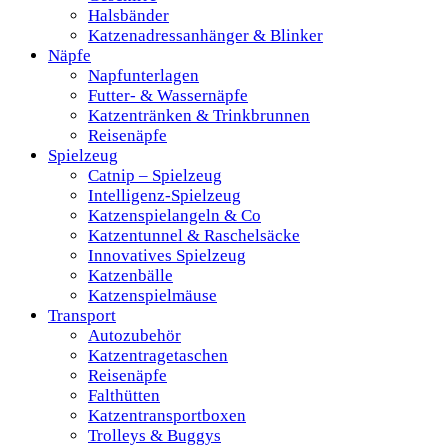
Halsbänder
Katzenadressanhänger & Blinker
Näpfe
Napfunterlagen
Futter- & Wassernäpfe
Katzentränken & Trinkbrunnen
Reisenäpfe
Spielzeug
Catnip – Spielzeug
Intelligenz-Spielzeug
Katzenspielangeln & Co
Katzentunnel & Raschelsäcke
Innovatives Spielzeug
Katzenbälle
Katzenspielmäuse
Transport
Autozubehör
Katzentragetaschen
Reisenäpfe
Falthütten
Katzentransportboxen
Trolleys & Buggys