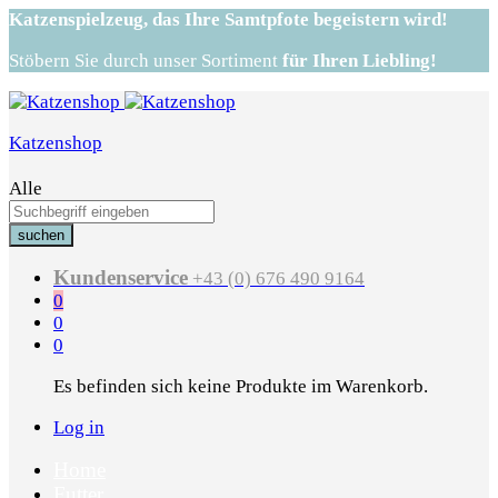
Katzenspielzeug,
das Ihre Samtpfote begeistern wird!
Stöbern Sie durch unser Sortiment
für Ihren Liebling!
Katzenshop
Alle
suchen
Kundenservice
+43 (0) 676 490 9164
0
0
0
Es befinden sich keine Produkte im Warenkorb.
Log in
Home
Futter