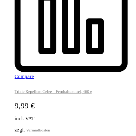
Compare
Trixie Repellent Gelee – Fernhaltemittel, 460 g
9,99
€
incl. VAT
zzgl.
Versandkosten