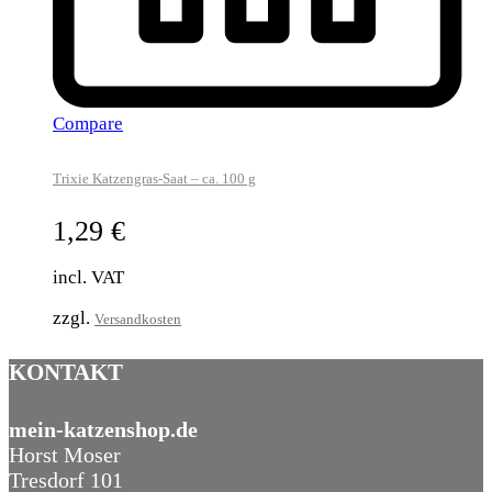
Compare
Trixie Katzengras-Saat – ca. 100 g
1,29
€
incl. VAT
zzgl.
Versandkosten
KONTAKT
mein-katzenshop.de
Horst Moser
Tresdorf 101