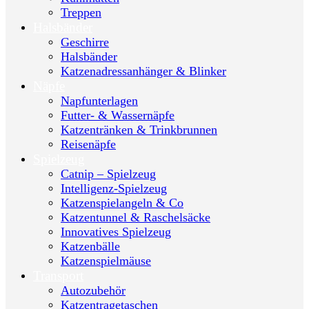
Treppen
Halsbänder
Geschirre
Halsbänder
Katzenadressanhänger & Blinker
Näpfe
Napfunterlagen
Futter- & Wassernäpfe
Katzentränken & Trinkbrunnen
Reisenäpfe
Spielzeug
Catnip – Spielzeug
Intelligenz-Spielzeug
Katzenspielangeln & Co
Katzentunnel & Raschelsäcke
Innovatives Spielzeug
Katzenbälle
Katzenspielmäuse
Transport
Autozubehör
Katzentragetaschen