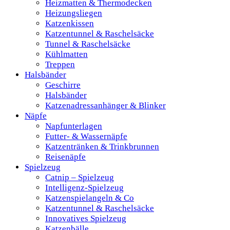
Heizmatten & Thermodecken
Heizungsliegen
Katzenkissen
Katzentunnel & Raschelsäcke
Tunnel & Raschelsäcke
Kühlmatten
Treppen
Halsbänder
Geschirre
Halsbänder
Katzenadressanhänger & Blinker
Näpfe
Napfunterlagen
Futter- & Wassernäpfe
Katzentränken & Trinkbrunnen
Reisenäpfe
Spielzeug
Catnip – Spielzeug
Intelligenz-Spielzeug
Katzenspielangeln & Co
Katzentunnel & Raschelsäcke
Innovatives Spielzeug
Katzenbälle