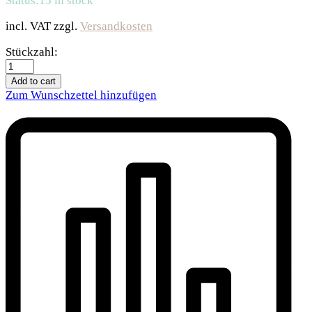
Status:
15 in stock
incl. VAT
zzgl.
Versandkosten
Trixie
Stückzahl:
Katzentoilette
Vico
Add to cart
-
Zum Wunschzettel hinzufügen
pink/weiß
quantity