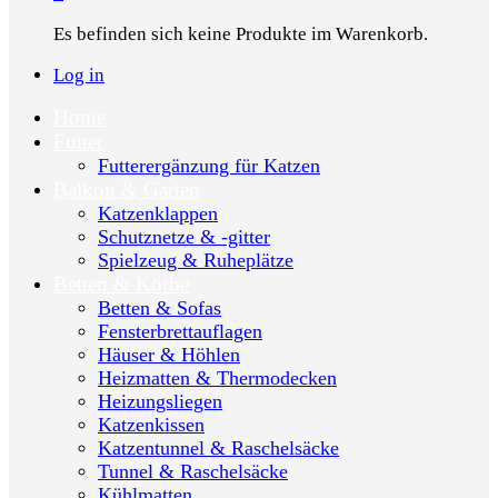
Es befinden sich keine Produkte im Warenkorb.
Log in
Home
Futter
Futterergänzung für Katzen
Balkon & Garten
Katzenklappen
Schutznetze & -gitter
Spielzeug & Ruheplätze
Betten & Körbe
Betten & Sofas
Fensterbrettauflagen
Häuser & Höhlen
Heizmatten & Thermodecken
Heizungsliegen
Katzenkissen
Katzentunnel & Raschelsäcke
Tunnel & Raschelsäcke
Kühlmatten