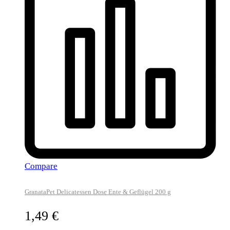
Compare
GranataPet Delicatessen Dose Ente & Geflügel 200 g
1,49
€