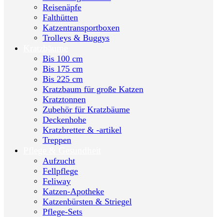
Reisenäpfe
Falthütten
Katzentransportboxen
Trolleys & Buggys
Kratzbäume
Bis 100 cm
Bis 175 cm
Bis 225 cm
Kratzbaum für große Katzen
Kratztonnen
Zubehör für Kratzbäume
Deckenhohe
Kratzbretter & -artikel
Treppen
Pflege & Gesundheit
Aufzucht
Fellpflege
Feliway
Katzen-Apotheke
Katzenbürsten & Striegel
Pflege-Sets