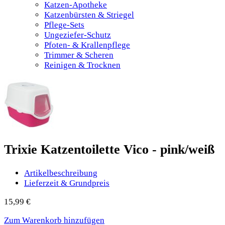
Katzen-Apotheke
Katzenbürsten & Striegel
Pflege-Sets
Ungeziefer-Schutz
Pfoten- & Krallenpflege
Trimmer & Scheren
Reinigen & Trocknen
Trixie Katzentoilette Vico - pink/weiß
Artikelbeschreibung
Lieferzeit & Grundpreis
15,99
€
Zum Warenkorb hinzufügen