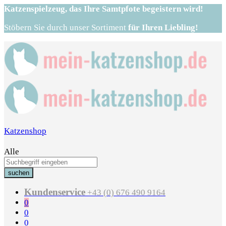
Katzenspielzeug,
das Ihre Samtpfote begeistern wird!
Stöbern Sie durch unser Sortiment
für Ihren Liebling!
Katzenshop
Alle
suchen
Kundenservice
+43 (0) 676 490 9164
0
0
0