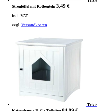
Trixie
3,49
€
Streulöffel mit Kotbeuteln
incl. VAT
zzgl.
Versandkosten
Trixie
84,99
€
Katzenhaus z.B. für Toiletten