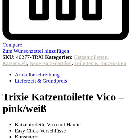
Compare
Zum Wunschzettel hinzufügen
SKU:
40277-TRXI
Kategorien:
Katzentoiletten
,
Katzenwelt
,
Neue Katzenartikel
,
Toiletten & Katzenstreu
Artikelbeschreibung
Lieferzeit & Grundpreis
Trixie Katzentoilette Vico –
pink/weiß
Katzentoilette Vico mit Haube
Easy Click-Verschlüsse
Kunststoff