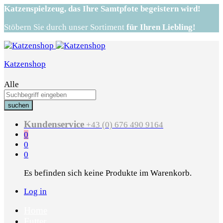
Katzenspielzeug,
das Ihre Samtpfote begeistern wird!
Stöbern Sie durch unser Sortiment
für Ihren Liebling!
Katzenshop
Alle
suchen
Kundenservice
+43 (0) 676 490 9164
0
0
0
Es befinden sich keine Produkte im Warenkorb.
Log in
Home
Futter