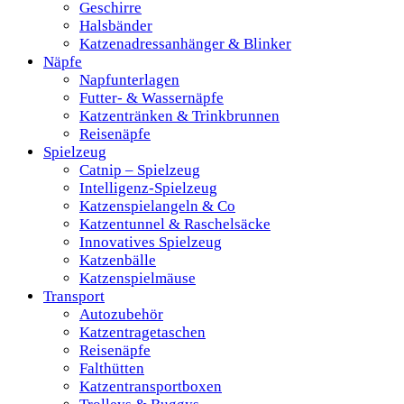
Geschirre
Halsbänder
Katzenadressanhänger & Blinker
Näpfe
Napfunterlagen
Futter- & Wassernäpfe
Katzentränken & Trinkbrunnen
Reisenäpfe
Spielzeug
Catnip – Spielzeug
Intelligenz-Spielzeug
Katzenspielangeln & Co
Katzentunnel & Raschelsäcke
Innovatives Spielzeug
Katzenbälle
Katzenspielmäuse
Transport
Autozubehör
Katzentragetaschen
Reisenäpfe
Falthütten
Katzentransportboxen