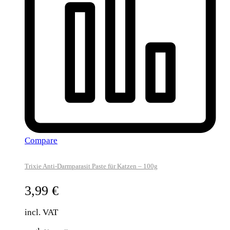
Compare
Trixie Anti-Darmparasit Paste für Katzen – 100g
3,99
€
incl. VAT