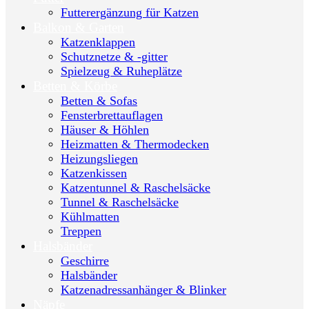
Futterergänzung für Katzen
Balkon & Garten
Katzenklappen
Schutznetze & -gitter
Spielzeug & Ruheplätze
Betten & Körbe
Betten & Sofas
Fensterbrettauflagen
Häuser & Höhlen
Heizmatten & Thermodecken
Heizungsliegen
Katzenkissen
Katzentunnel & Raschelsäcke
Tunnel & Raschelsäcke
Kühlmatten
Treppen
Halsbänder
Geschirre
Halsbänder
Katzenadressanhänger & Blinker
Näpfe