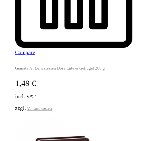
Compare
GranataPet Delicatessen Dose Ente & Geflügel 200 g
1,49
€
incl. VAT
zzgl.
Versandkosten