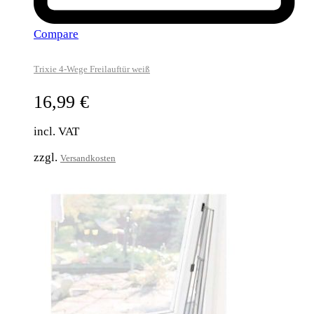
Compare
Trixie 4-Wege Freilauftür weiß
16,99
€
incl. VAT
zzgl.
Versandkosten