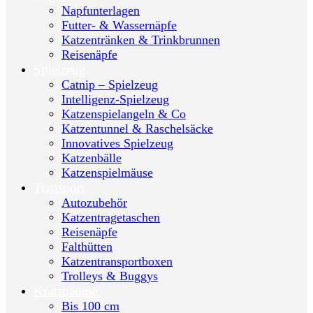
Napfunterlagen
Futter- & Wassernäpfe
Katzentränken & Trinkbrunnen
Reisenäpfe
Spielzeug
Catnip – Spielzeug
Intelligenz-Spielzeug
Katzenspielangeln & Co
Katzentunnel & Raschelsäcke
Innovatives Spielzeug
Katzenbälle
Katzenspielmäuse
Transport
Autozubehör
Katzentragetaschen
Reisenäpfe
Falthütten
Katzentransportboxen
Trolleys & Buggys
Kratzbäume
Bis 100 cm