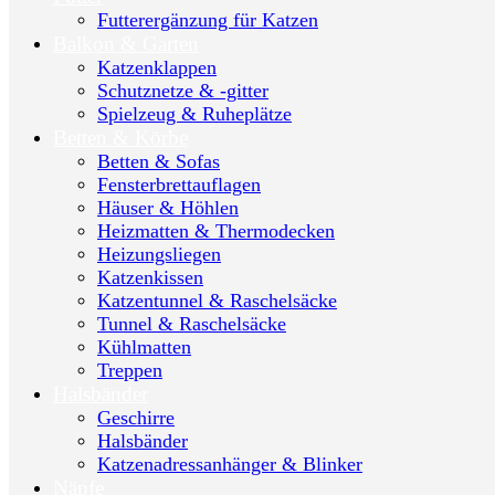
Futterergänzung für Katzen
Balkon & Garten
Katzenklappen
Schutznetze & -gitter
Spielzeug & Ruheplätze
Betten & Körbe
Betten & Sofas
Fensterbrettauflagen
Häuser & Höhlen
Heizmatten & Thermodecken
Heizungsliegen
Katzenkissen
Katzentunnel & Raschelsäcke
Tunnel & Raschelsäcke
Kühlmatten
Treppen
Halsbänder
Geschirre
Halsbänder
Katzenadressanhänger & Blinker
Näpfe