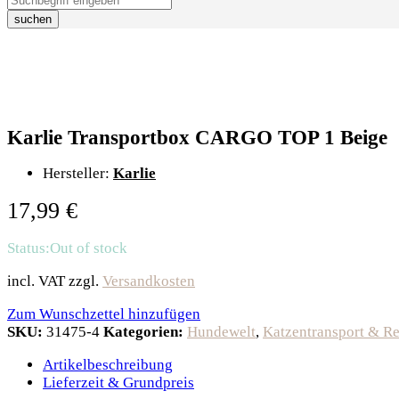
suchen
Karlie Transportbox CARGO TOP 1 Beige
Hersteller:
Karlie
17,99
€
Status:
Out of stock
incl. VAT
zzgl.
Versandkosten
Zum Wunschzettel hinzufügen
SKU:
31475-4
Kategorien:
Hundewelt
,
Katzentransport & Re
Artikelbeschreibung
Lieferzeit & Grundpreis