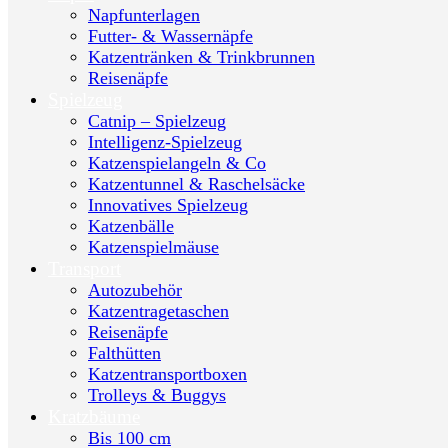
Napfunterlagen
Futter- & Wassernäpfe
Katzentränken & Trinkbrunnen
Reisenäpfe
Spielzeug
Catnip – Spielzeug
Intelligenz-Spielzeug
Katzenspielangeln & Co
Katzentunnel & Raschelsäcke
Innovatives Spielzeug
Katzenbälle
Katzenspielmäuse
Transport
Autozubehör
Katzentragetaschen
Reisenäpfe
Falthütten
Katzentransportboxen
Trolleys & Buggys
Kratzbäume
Bis 100 cm