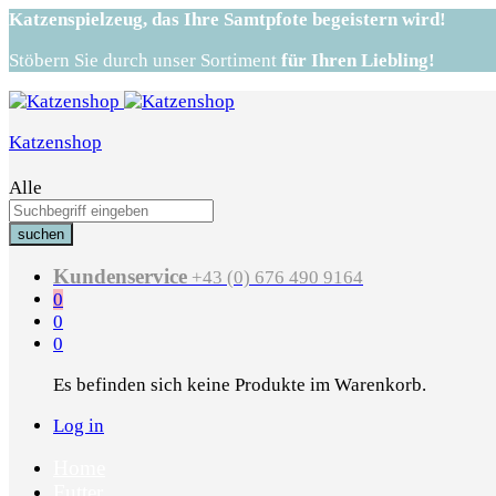
Katzenspielzeug,
das Ihre Samtpfote begeistern wird!
Stöbern Sie durch unser Sortiment
für Ihren Liebling!
Katzenshop
Alle
suchen
Kundenservice
+43 (0) 676 490 9164
0
0
0
Es befinden sich keine Produkte im Warenkorb.
Log in
Home
Futter