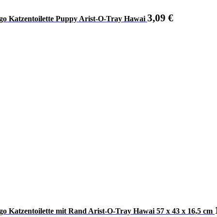
3,09
€
go Katzentoilette Puppy Arist-O-Tray Hawai
go Katzentoilette mit Rand Arist-O-Tray Hawai 57 x 43 x 16,5 cm