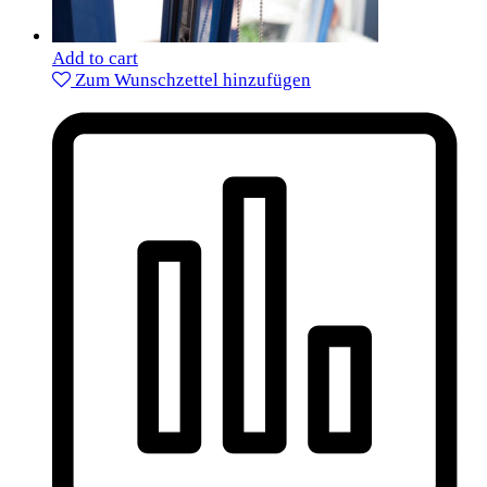
Add to cart
Zum Wunschzettel hinzufügen