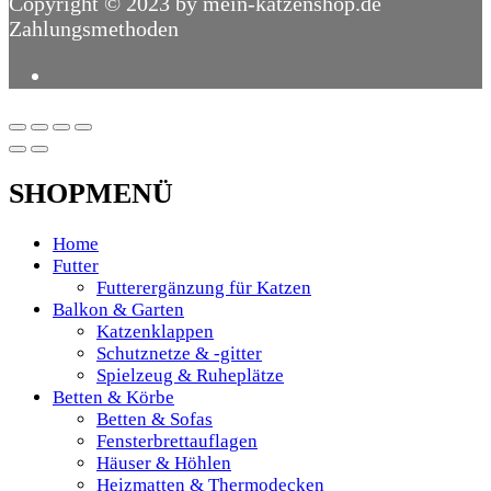
Copyright © 2023 by mein-katzenshop.de
Zahlungsmethoden
SHOPMENÜ
Home
Futter
Futterergänzung für Katzen
Balkon & Garten
Katzenklappen
Schutznetze & -gitter
Spielzeug & Ruheplätze
Betten & Körbe
Betten & Sofas
Fensterbrettauflagen
Häuser & Höhlen
Heizmatten & Thermodecken