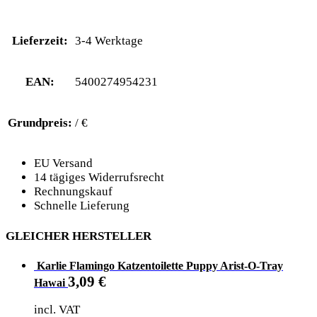
Lieferzeit:
3-4 Werktage
EAN:
5400274954231
Grundpreis:
/ €
EU Versand
14 tägiges Widerrufsrecht
Rechnungskauf
Schnelle Lieferung
GLEICHER HERSTELLER
Karlie Flamingo Katzentoilette Puppy Arist-O-Tray
3,09
€
Hawai
incl. VAT