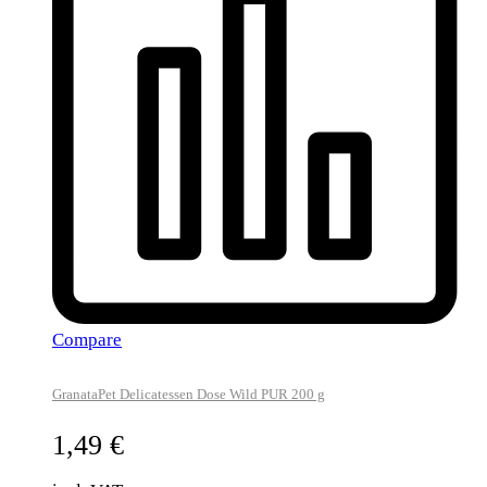
Compare
GranataPet Delicatessen Dose Wild PUR 200 g
1,49
€