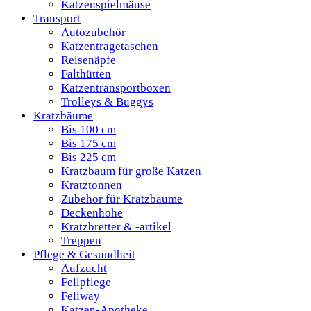
Katzenspielmäuse
Transport
Autozubehör
Katzentragetaschen
Reisenäpfe
Falthütten
Katzentransportboxen
Trolleys & Buggys
Kratzbäume
Bis 100 cm
Bis 175 cm
Bis 225 cm
Kratzbaum für große Katzen
Kratztonnen
Zubehör für Kratzbäume
Deckenhohe
Kratzbretter & -artikel
Treppen
Pflege & Gesundheit
Aufzucht
Fellpflege
Feliway
Katzen-Apotheke