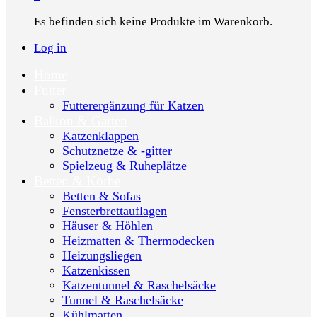
Es befinden sich keine Produkte im Warenkorb.
Log in
Home
Futter
Futterergänzung für Katzen
Balkon & Garten
Katzenklappen
Schutznetze & -gitter
Spielzeug & Ruheplätze
Betten & Körbe
Betten & Sofas
Fensterbrettauflagen
Häuser & Höhlen
Heizmatten & Thermodecken
Heizungsliegen
Katzenkissen
Katzentunnel & Raschelsäcke
Tunnel & Raschelsäcke
Kühlmatten