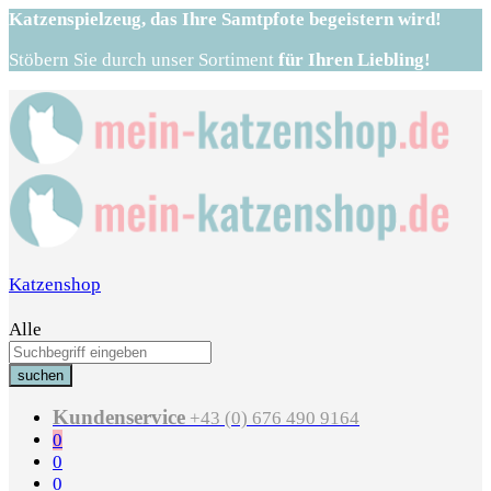
Katzenspielzeug,
das Ihre Samtpfote begeistern wird!
Stöbern Sie durch unser Sortiment
für Ihren Liebling!
Katzenshop
Alle
suchen
Kundenservice
+43 (0) 676 490 9164
0
0
0