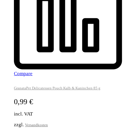
Compare
GranataPet Delicatessen Pouch Kalb & Kaninchen 85 g
0,99
€
incl. VAT
zzgl.
Versandkosten