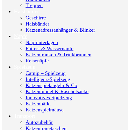
Treppen
Halsbänder
Geschirre
Halsbänder
Katzenadressanhänger & Blinker
Näpfe
Napfunterlagen
Futter- & Wassernäpfe
Katzentränken & Trinkbrunnen
Reisenäpfe
Spielzeug
Catnip – Spielzeug
Intelligenz-Spielzeug
Katzenspielangeln & Co
Katzentunnel & Raschelsäcke
Innovatives Spielzeug
Katzenbälle
Katzenspielmäuse
Transport
Autozubehör
Katzentragetaschen