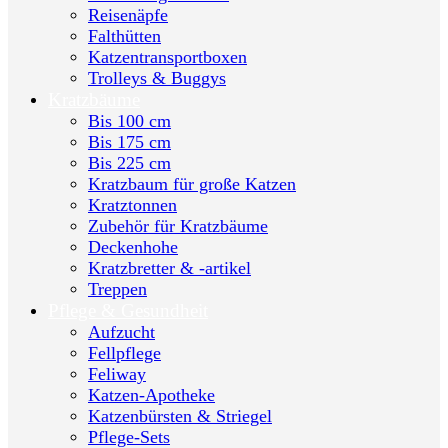
Reisenäpfe
Falthütten
Katzentransportboxen
Trolleys & Buggys
Kratzbäume
Bis 100 cm
Bis 175 cm
Bis 225 cm
Kratzbaum für große Katzen
Kratztonnen
Zubehör für Kratzbäume
Deckenhohe
Kratzbretter & -artikel
Treppen
Pflege & Gesundheit
Aufzucht
Fellpflege
Feliway
Katzen-Apotheke
Katzenbürsten & Striegel
Pflege-Sets