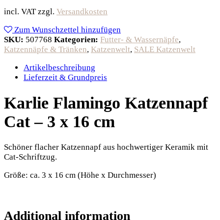
incl. VAT
zzgl.
Versandkosten
Zum Wunschzettel hinzufügen
SKU:
507768
Kategorien:
Futter- & Wassernäpfe
,
Katzennäpfe & Tränken
,
Katzenwelt
,
SALE Katzenwelt
Artikelbeschreibung
Lieferzeit & Grundpreis
Karlie Flamingo Katzennapf
Cat – 3 x 16 cm
Schöner flacher Katzennapf aus hochwertiger Keramik mit
Cat-Schriftzug.
Größe: ca. 3 x 16 cm (Höhe x Durchmesser)
Additional information