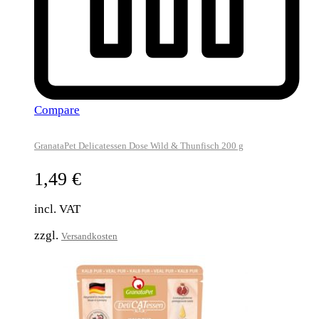
Compare
GranataPet Delicatessen Dose Wild & Thunfisch 200 g
1,49
€
incl. VAT
zzgl.
Versandkosten