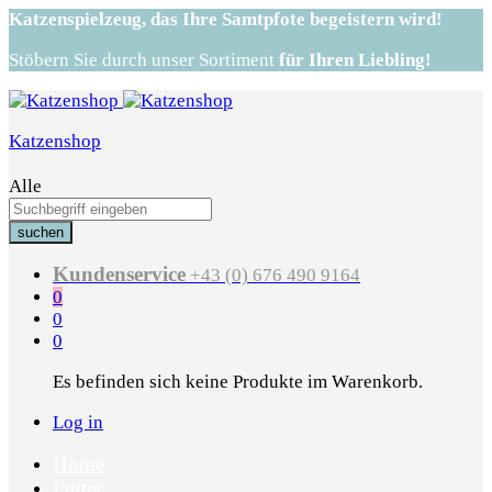
Katzenspielzeug,
das Ihre Samtpfote begeistern wird!
Stöbern Sie durch unser Sortiment
für Ihren Liebling!
Katzenshop
Alle
suchen
Kundenservice
+43 (0) 676 490 9164
0
0
0
Es befinden sich keine Produkte im Warenkorb.
Log in
Home
Futter