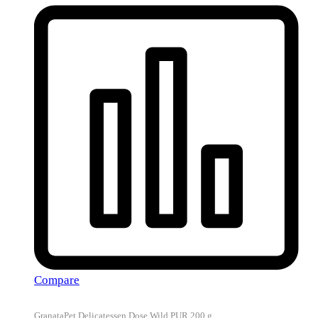
Compare
GranataPet Delicatessen Dose Wild PUR 200 g