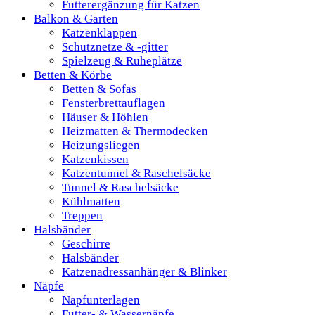
Futterergänzung für Katzen
Balkon & Garten
Katzenklappen
Schutznetze & -gitter
Spielzeug & Ruheplätze
Betten & Körbe
Betten & Sofas
Fensterbrettauflagen
Häuser & Höhlen
Heizmatten & Thermodecken
Heizungsliegen
Katzenkissen
Katzentunnel & Raschelsäcke
Tunnel & Raschelsäcke
Kühlmatten
Treppen
Halsbänder
Geschirre
Halsbänder
Katzenadressanhänger & Blinker
Näpfe
Napfunterlagen
Futter- & Wassernäpfe