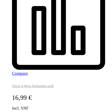
Compare
Trixie 4-Wege Freilauftür weiß
16,99
€
incl. VAT