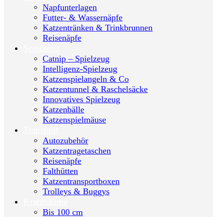
Napfunterlagen
Futter- & Wassernäpfe
Katzentränken & Trinkbrunnen
Reisenäpfe
Spielzeug
Catnip – Spielzeug
Intelligenz-Spielzeug
Katzenspielangeln & Co
Katzentunnel & Raschelsäcke
Innovatives Spielzeug
Katzenbälle
Katzenspielmäuse
Transport
Autozubehör
Katzentragetaschen
Reisenäpfe
Falthütten
Katzentransportboxen
Trolleys & Buggys
Kratzbäume
Bis 100 cm