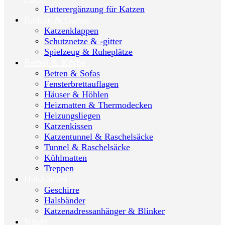
Futterergänzung für Katzen
Balkon & Garten
Katzenklappen
Schutznetze & -gitter
Spielzeug & Ruheplätze
Betten & Körbe
Betten & Sofas
Fensterbrettauflagen
Häuser & Höhlen
Heizmatten & Thermodecken
Heizungsliegen
Katzenkissen
Katzentunnel & Raschelsäcke
Tunnel & Raschelsäcke
Kühlmatten
Treppen
Halsbänder
Geschirre
Halsbänder
Katzenadressanhänger & Blinker
Näpfe