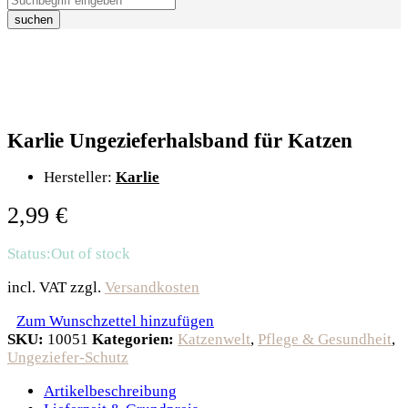
suchen
Karlie Ungezieferhalsband für Katzen
Hersteller:
Karlie
2,99
€
Status:
Out of stock
incl. VAT
zzgl.
Versandkosten
Zum Wunschzettel hinzufügen
SKU:
10051
Kategorien:
Katzenwelt
,
Pflege & Gesundheit
,
Ungeziefer-Schutz
Artikelbeschreibung