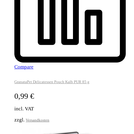
Compare
GranataPet Delicatessen Pouch Kalb PUR 85 g
0,99
€
incl. VAT
zzgl.
Versandkosten