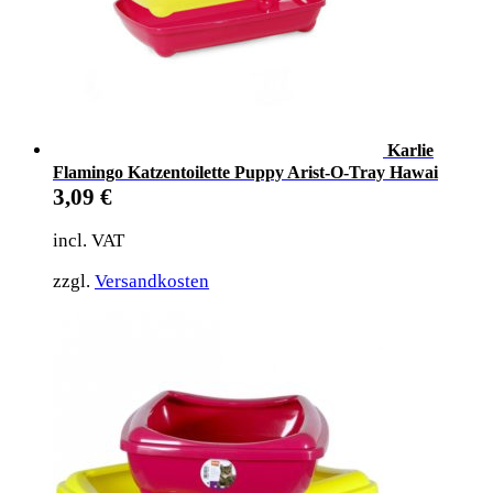
Karlie
Flamingo Katzentoilette Puppy Arist-O-Tray Hawai
3,09
€
incl. VAT
zzgl.
Versandkosten