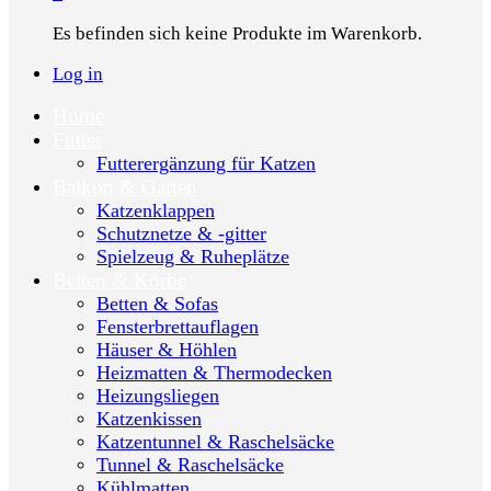
Es befinden sich keine Produkte im Warenkorb.
Log in
Home
Futter
Futterergänzung für Katzen
Balkon & Garten
Katzenklappen
Schutznetze & -gitter
Spielzeug & Ruheplätze
Betten & Körbe
Betten & Sofas
Fensterbrettauflagen
Häuser & Höhlen
Heizmatten & Thermodecken
Heizungsliegen
Katzenkissen
Katzentunnel & Raschelsäcke
Tunnel & Raschelsäcke
Kühlmatten