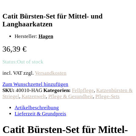
Catit Bürsten-Set für Mittel- und
Langhaarkatzen
Hersteller:
Hagen
36,39
€
Status:
Out of stock
incl. VAT
zzgl.
Versandkosten
Zum Wunschzettel hinzufügen
SKU:
40010-HAG
Kategorien:
Fellpflege
,
Katzenbürsten &
Striegel
,
Katzenwelt
,
Pflege & Gesundheit
,
Pflege-Sets
Artikelbeschreibung
Lieferzeit & Grundpreis
Catit Bürsten-Set für Mittel-