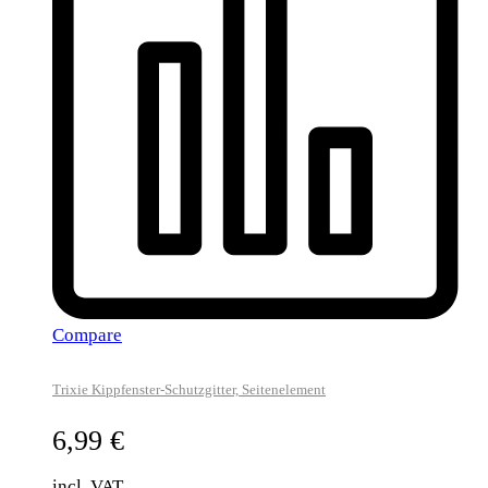
Compare
Trixie Kippfenster-Schutzgitter, Seitenelement
6,99
€
incl. VAT