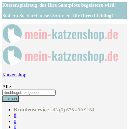
Katzenspielzeug,
das Ihre Samtpfote begeistern wird!
Stöbern Sie durch unser Sortiment
für Ihren Liebling!
Katzenshop
Alle
suchen
Kundenservice
+43 (0) 676 490 9164
0
0
0