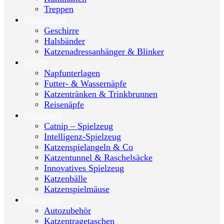
Treppen
Halsbänder
Geschirre
Halsbänder
Katzenadressanhänger & Blinker
Näpfe
Napfunterlagen
Futter- & Wassernäpfe
Katzentränken & Trinkbrunnen
Reisenäpfe
Spielzeug
Catnip – Spielzeug
Intelligenz-Spielzeug
Katzenspielangeln & Co
Katzentunnel & Raschelsäcke
Innovatives Spielzeug
Katzenbälle
Katzenspielmäuse
Transport
Autozubehör
Katzentragetaschen