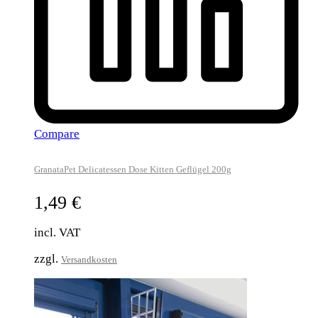
Compare
GranataPet Delicatessen Dose Kitten Geflügel 200g
1,49
€
incl. VAT
zzgl.
Versandkosten