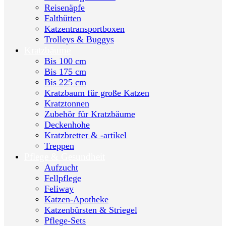
Reisenäpfe
Falthütten
Katzentransportboxen
Trolleys & Buggys
Kratzbäume
Bis 100 cm
Bis 175 cm
Bis 225 cm
Kratzbaum für große Katzen
Kratztonnen
Zubehör für Kratzbäume
Deckenhohe
Kratzbretter & -artikel
Treppen
Pflege & Gesundheit
Aufzucht
Fellpflege
Feliway
Katzen-Apotheke
Katzenbürsten & Striegel
Pflege-Sets