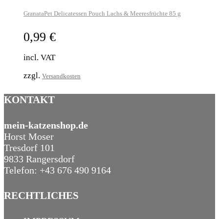
GranataPet Delicatessen Pouch Lachs & Meeresfrüchte 85 g
0,99
€
incl. VAT
zzgl.
Versandkosten
KONTAKT
mein-katzenshop.de
Horst Moser
Tresdorf 101
9833 Rangersdorf
Telefon: +43 676 490 9164
RECHTLICHES