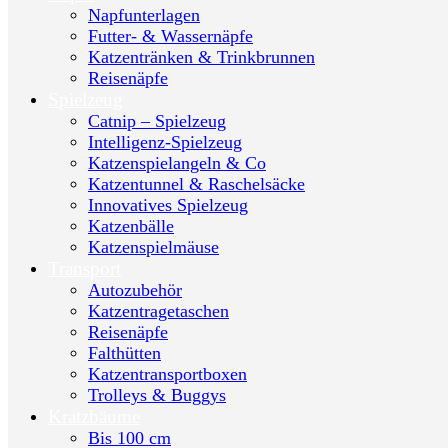
Napfunterlagen
Futter- & Wassernäpfe
Katzentränken & Trinkbrunnen
Reisenäpfe
Spielzeug
Catnip – Spielzeug
Intelligenz-Spielzeug
Katzenspielangeln & Co
Katzentunnel & Raschelsäcke
Innovatives Spielzeug
Katzenbälle
Katzenspielmäuse
Transport
Autozubehör
Katzentragetaschen
Reisenäpfe
Falthütten
Katzentransportboxen
Trolleys & Buggys
Kratzbäume
Bis 100 cm