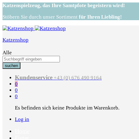
Katzenspielzeug,
das Ihre Samtpfote begeistern wird!
Stöbern Sie durch unser Sortiment
für Ihren Liebling!
Katzenshop
Alle
suchen
Kundenservice
+43 (0) 676 490 9164
0
0
0
Es befinden sich keine Produkte im Warenkorb.
Log in
Home
Futter