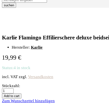
suchen
Karlie Flamingo Effilierschere deluxe beidsei
Hersteller:
Karlie
19,99
€
Status:
4 in stock
incl. VAT
zzgl.
Versandkosten
Karlie
Stückzahl:
Flamingo
Effilierschere
Add to cart
deluxe
Zum Wunschzettel hinzufügen
beidseitig