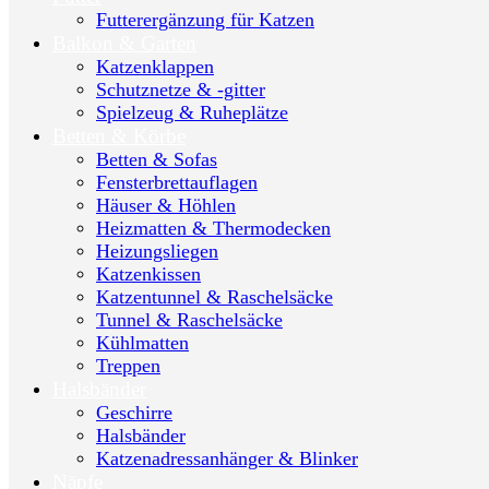
Futterergänzung für Katzen
Balkon & Garten
Katzenklappen
Schutznetze & -gitter
Spielzeug & Ruheplätze
Betten & Körbe
Betten & Sofas
Fensterbrettauflagen
Häuser & Höhlen
Heizmatten & Thermodecken
Heizungsliegen
Katzenkissen
Katzentunnel & Raschelsäcke
Tunnel & Raschelsäcke
Kühlmatten
Treppen
Halsbänder
Geschirre
Halsbänder
Katzenadressanhänger & Blinker
Näpfe