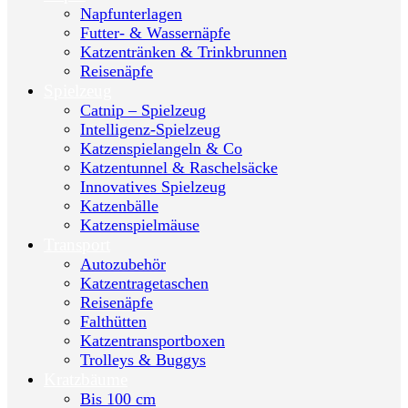
Napfunterlagen
Futter- & Wassernäpfe
Katzentränken & Trinkbrunnen
Reisenäpfe
Spielzeug
Catnip – Spielzeug
Intelligenz-Spielzeug
Katzenspielangeln & Co
Katzentunnel & Raschelsäcke
Innovatives Spielzeug
Katzenbälle
Katzenspielmäuse
Transport
Autozubehör
Katzentragetaschen
Reisenäpfe
Falthütten
Katzentransportboxen
Trolleys & Buggys
Kratzbäume
Bis 100 cm