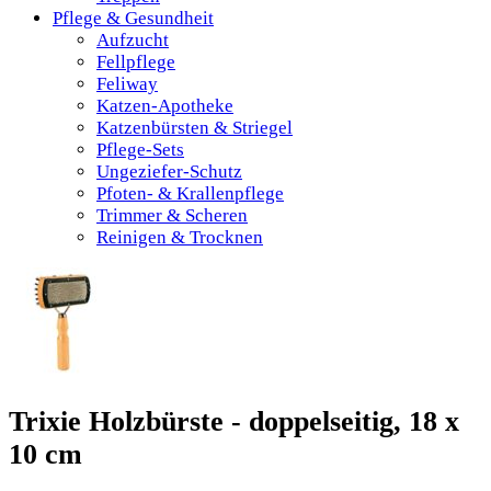
Pflege & Gesundheit
Aufzucht
Fellpflege
Feliway
Katzen-Apotheke
Katzenbürsten & Striegel
Pflege-Sets
Ungeziefer-Schutz
Pfoten- & Krallenpflege
Trimmer & Scheren
Reinigen & Trocknen
Trixie Holzbürste - doppelseitig, 18 x
10 cm