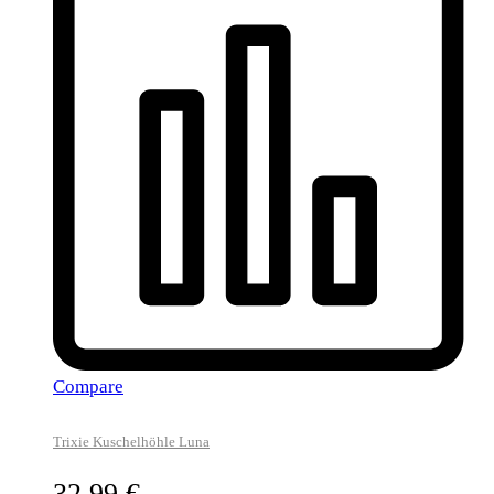
Compare
Trixie Kuschelhöhle Luna
32,99
€