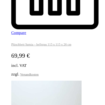
Compare
Plüschbett Sarnia – hellgrau 115 x 115 x 26 cm
69,99
€
incl. VAT
zzgl.
Versandkosten