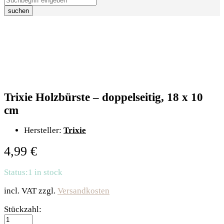
suchen
Trixie Holzbürste – doppelseitig, 18 x 10
cm
Hersteller:
Trixie
4,99
€
Status:
1 in stock
incl. VAT
zzgl.
Versandkosten
Trixie
Stückzahl:
Holzbürste