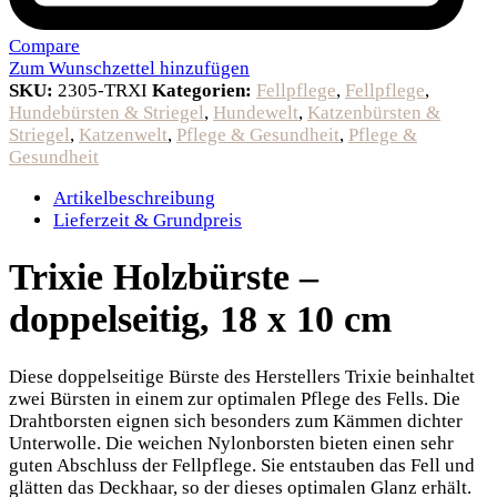
Compare
Zum Wunschzettel hinzufügen
SKU:
2305-TRXI
Kategorien:
Fellpflege
,
Fellpflege
,
Hundebürsten & Striegel
,
Hundewelt
,
Katzenbürsten &
Striegel
,
Katzenwelt
,
Pflege & Gesundheit
,
Pflege &
Gesundheit
Artikelbeschreibung
Lieferzeit & Grundpreis
Trixie Holzbürste –
doppelseitig, 18 x 10 cm
Diese doppelseitige Bürste des Herstellers Trixie beinhaltet
zwei Bürsten in einem zur optimalen Pflege des Fells. Die
Drahtborsten eignen sich besonders zum Kämmen dichter
Unterwolle. Die weichen Nylonborsten bieten einen sehr
guten Abschluss der Fellpflege. Sie entstauben das Fell und
glätten das Deckhaar, so der dieses optimalen Glanz erhält.