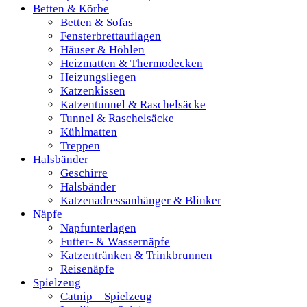
Betten & Körbe
Betten & Sofas
Fensterbrettauflagen
Häuser & Höhlen
Heizmatten & Thermodecken
Heizungsliegen
Katzenkissen
Katzentunnel & Raschelsäcke
Tunnel & Raschelsäcke
Kühlmatten
Treppen
Halsbänder
Geschirre
Halsbänder
Katzenadressanhänger & Blinker
Näpfe
Napfunterlagen
Futter- & Wassernäpfe
Katzentränken & Trinkbrunnen
Reisenäpfe
Spielzeug
Catnip – Spielzeug