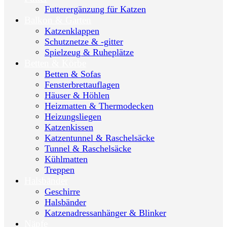
Futterergänzung für Katzen
Balkon & Garten
Katzenklappen
Schutznetze & -gitter
Spielzeug & Ruheplätze
Betten & Körbe
Betten & Sofas
Fensterbrettauflagen
Häuser & Höhlen
Heizmatten & Thermodecken
Heizungsliegen
Katzenkissen
Katzentunnel & Raschelsäcke
Tunnel & Raschelsäcke
Kühlmatten
Treppen
Halsbänder
Geschirre
Halsbänder
Katzenadressanhänger & Blinker
Näpfe