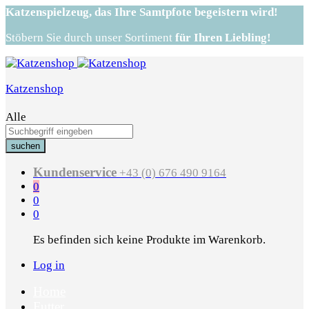
Katzenspielzeug,
das Ihre Samtpfote begeistern wird!
Stöbern Sie durch unser Sortiment
für Ihren Liebling!
Katzenshop
Alle
suchen
Kundenservice
+43 (0) 676 490 9164
0
0
0
Es befinden sich keine Produkte im Warenkorb.
Log in
Home
Futter