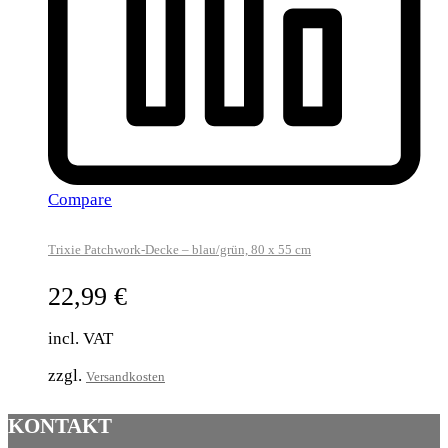
Compare
Trixie Patchwork-Decke – blau/grün, 80 x 55 cm
22,99
€
incl. VAT
zzgl.
Versandkosten
KONTAKT