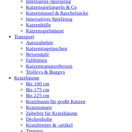
Intelligenz-Spielzeug
Katzenspielangeln & Co
Katzentunnel & Raschelsäcke
Innovatives Spielzeug
Katzenbälle
Katzenspielmäuse
Transport
Autozubehör
Katzentragetaschen
Reisenäpfe
Falthütten
Katzentransportboxen
Trolleys & Buggys
Kratzbäume
Bis 100 cm
Bis 175 cm
Bis 225 cm
Kratzbaum für große Katzen
Kratztonnen
Zubehör für Kratzbäume
Deckenhohe
Kratzbretter & -artikel
Treppen