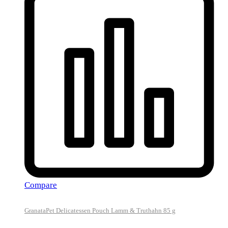
Compare
GranataPet Delicatessen Pouch Lamm & Truthahn 85 g