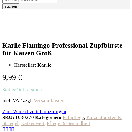
suchen
Karlie Flamingo Professional Zupfbürste
für Katzen Groß
Hersteller:
Karlie
9,99
€
Status:
Out of stock
incl. VAT
zzgl.
Versandkosten
Zum Wunschzettel hinzufügen
SKU:
1030270
Kategorien:
Fellpflege
,
Katzenbürsten &
Striegel
,
Katzenwelt
,
Pflege & Gesundheit