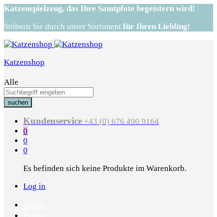
Katzenspielzeug,
das Ihre Samtpfote begeistern wird!
Stöbern Sie durch unser Sortiment
für Ihren Liebling!
Katzenshop
Alle
suchen
Kundenservice
+43 (0) 676 490 9164
0
0
0
Es befinden sich keine Produkte im Warenkorb.
Log in
Home
Futter