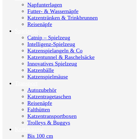
Napfunterlagen
Futter- & Wassernäpfe
Katzentränken & Trinkbrunnen
Reisenäpfe
Spielzeug
Catnip – Spielzeug
Intelligenz-Spielzeug
Katzenspielangeln & Co
Katzentunnel & Raschelsäcke
Innovatives Spielzeug
Katzenbälle
Katzenspielmäuse
Transport
Autozubehör
Katzentragetaschen
Reisenäpfe
Falthütten
Katzentransportboxen
Trolleys & Buggys
Kratzbäume
Bis 100 cm