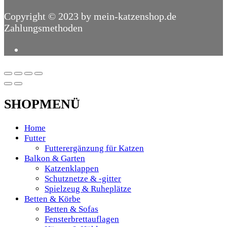
Copyright © 2023 by mein-katzenshop.de
Zahlungsmethoden
SHOPMENÜ
Home
Futter
Futterergänzung für Katzen
Balkon & Garten
Katzenklappen
Schutznetze & -gitter
Spielzeug & Ruheplätze
Betten & Körbe
Betten & Sofas
Fensterbrettauflagen