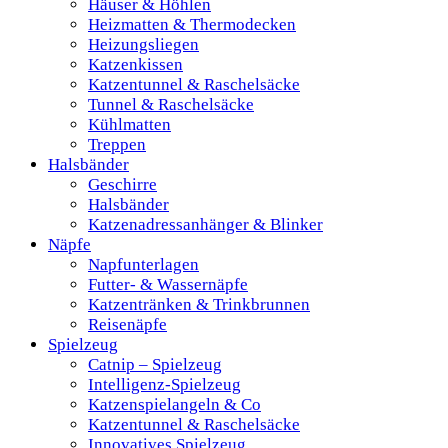
Häuser & Höhlen
Heizmatten & Thermodecken
Heizungsliegen
Katzenkissen
Katzentunnel & Raschelsäcke
Tunnel & Raschelsäcke
Kühlmatten
Treppen
Halsbänder
Geschirre
Halsbänder
Katzenadressanhänger & Blinker
Näpfe
Napfunterlagen
Futter- & Wassernäpfe
Katzentränken & Trinkbrunnen
Reisenäpfe
Spielzeug
Catnip – Spielzeug
Intelligenz-Spielzeug
Katzenspielangeln & Co
Katzentunnel & Raschelsäcke
Innovatives Spielzeug