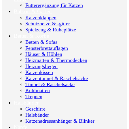
Futterergänzung für Katzen
Balkon & Garten
Katzenklappen
Schutznetze & -gitter
Spielzeug & Ruheplätze
Betten & Körbe
Betten & Sofas
Fensterbrettauflagen
Häuser & Höhlen
Heizmatten & Thermodecken
Heizungsliegen
Katzenkissen
Katzentunnel & Raschelsäcke
Tunnel & Raschelsäcke
Kühlmatten
Treppen
Halsbänder
Geschirre
Halsbänder
Katzenadressanhänger & Blinker
Näpfe