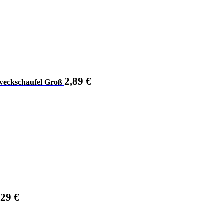
2,89
€
weckschaufel Groß
,29
€