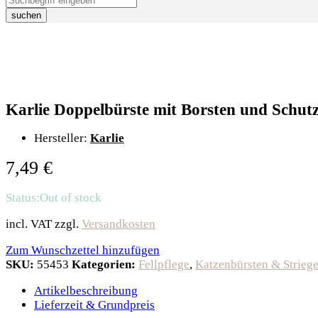
suchen
Karlie Doppelbürste mit Borsten und Schu
Hersteller:
Karlie
7,49
€
Status:
Out of stock
incl. VAT
zzgl.
Versandkosten
Zum Wunschzettel hinzufügen
SKU:
55453
Kategorien:
Fellpflege
,
Katzenbürsten & Striege
Artikelbeschreibung
Lieferzeit & Grundpreis