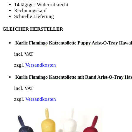
14 tägiges Widerrufsrecht
Rechnungskauf
Schnelle Lieferung
GLEICHER HERSTELLER
Karlie Flamingo Katzentoilette Puppy Arist-O-Tray Hawai
incl. VAT
zzgl.
Versandkosten
Karlie Flamingo Katzentoilette mit Rand Arist-O-Tray Haw
incl. VAT
zzgl.
Versandkosten