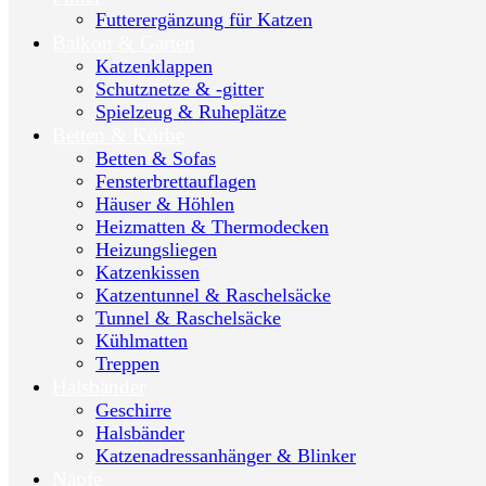
Futterergänzung für Katzen
Balkon & Garten
Katzenklappen
Schutznetze & -gitter
Spielzeug & Ruheplätze
Betten & Körbe
Betten & Sofas
Fensterbrettauflagen
Häuser & Höhlen
Heizmatten & Thermodecken
Heizungsliegen
Katzenkissen
Katzentunnel & Raschelsäcke
Tunnel & Raschelsäcke
Kühlmatten
Treppen
Halsbänder
Geschirre
Halsbänder
Katzenadressanhänger & Blinker
Näpfe