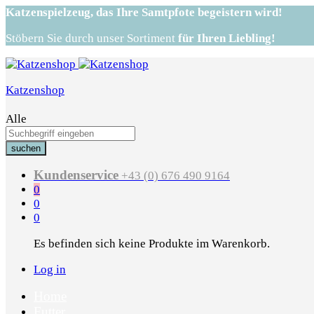
Katzenspielzeug,
das Ihre Samtpfote begeistern wird!
Stöbern Sie durch unser Sortiment
für Ihren Liebling!
Katzenshop
Alle
suchen
Kundenservice
+43 (0) 676 490 9164
0
0
0
Es befinden sich keine Produkte im Warenkorb.
Log in
Home
Futter