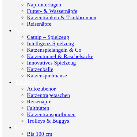
Napfunterlagen
Futter- & Wassernäpfe
Katzentränken & Trinkbrunnen
Reisenäpfe
Spielzeug
Catnip – Spielzeug
Intelligenz-Spielzeug
Katzenspielangeln & Co
Katzentunnel & Raschelsäcke
Innovatives Spielzeug
Katzenbälle
Katzenspielmäuse
Transport
Autozubehör
Katzentragetaschen
Reisenäpfe
Falthütten
Katzentransportboxen
Trolleys & Buggys
Kratzbäume
Bis 100 cm