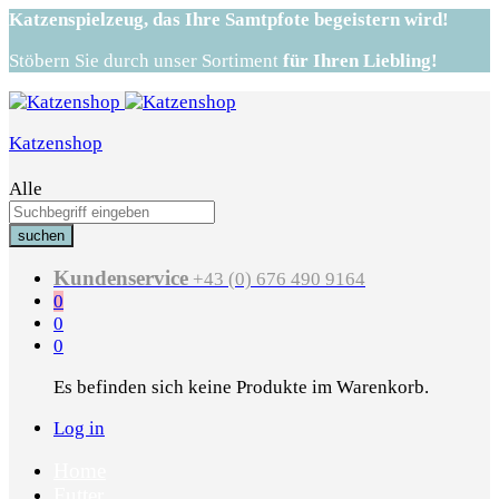
Katzenspielzeug,
das Ihre Samtpfote begeistern wird!
Stöbern Sie durch unser Sortiment
für Ihren Liebling!
Katzenshop
Alle
suchen
Kundenservice
+43 (0) 676 490 9164
0
0
0
Es befinden sich keine Produkte im Warenkorb.
Log in
Home
Futter