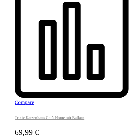
Compare
Trixie Katzenhaus Cat’s Home mit Balkon
69,99
€