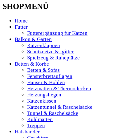
SHOPMENÜ
Home
Futter
Futterergänzung für Katzen
Balkon & Garten
Katzenklappen
Schutznetze & -gitter
Spielzeug & Ruheplätze
Betten & Körbe
Betten & Sofas
Fensterbrettauflagen
Häuser & Höhlen
Heizmatten & Thermodecken
Heizungsliegen
Katzenkissen
Katzentunnel & Raschelsäcke
Tunnel & Raschelsäcke
Kühlmatten
Treppen
Halsbänder
Geschirre