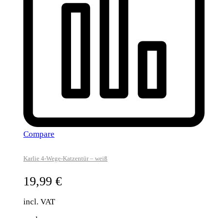
Compare
Karlie 4-Wege-Katzentür – weiß
19,99
€
incl. VAT