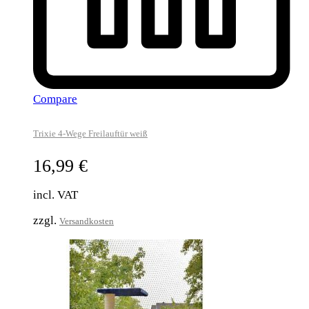
Compare
Trixie 4-Wege Freilauftür weiß
16,99
€
incl. VAT
zzgl.
Versandkosten