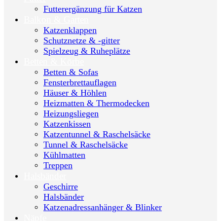
Futterergänzung für Katzen
Balkon & Garten
Katzenklappen
Schutznetze & -gitter
Spielzeug & Ruheplätze
Betten & Körbe
Betten & Sofas
Fensterbrettauflagen
Häuser & Höhlen
Heizmatten & Thermodecken
Heizungsliegen
Katzenkissen
Katzentunnel & Raschelsäcke
Tunnel & Raschelsäcke
Kühlmatten
Treppen
Halsbänder
Geschirre
Halsbänder
Katzenadressanhänger & Blinker
Näpfe