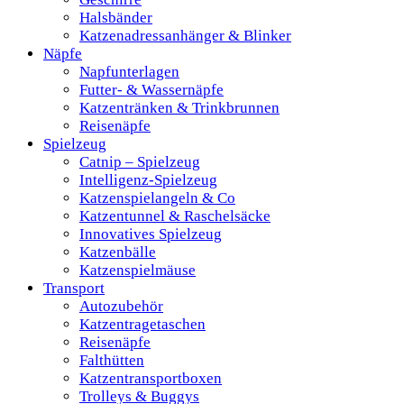
Halsbänder
Katzenadressanhänger & Blinker
Näpfe
Napfunterlagen
Futter- & Wassernäpfe
Katzentränken & Trinkbrunnen
Reisenäpfe
Spielzeug
Catnip – Spielzeug
Intelligenz-Spielzeug
Katzenspielangeln & Co
Katzentunnel & Raschelsäcke
Innovatives Spielzeug
Katzenbälle
Katzenspielmäuse
Transport
Autozubehör
Katzentragetaschen
Reisenäpfe
Falthütten
Katzentransportboxen
Trolleys & Buggys