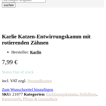
suchen
Karlie Katzen-Entwirrungskamm mit
rotierenden Zähnen
Hersteller:
Karlie
7,99
€
Status:
Out of stock
incl. VAT
zzgl.
Versandkosten
Zum Wunschzettel hinzufügen
SKU:
21077
Kategorien:
Entfilzungskämme
,
Fellpflege
,
Katzenwelt
,
Pflege & Gesundheit