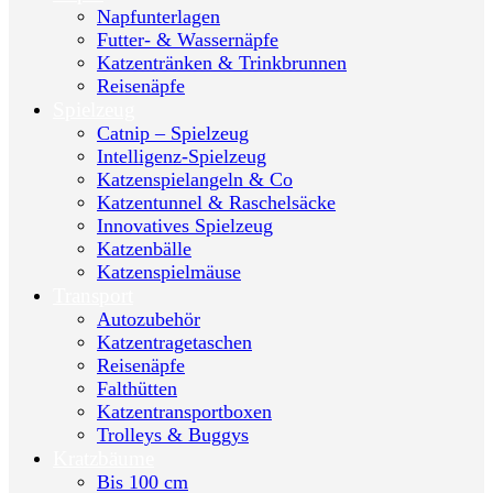
Napfunterlagen
Futter- & Wassernäpfe
Katzentränken & Trinkbrunnen
Reisenäpfe
Spielzeug
Catnip – Spielzeug
Intelligenz-Spielzeug
Katzenspielangeln & Co
Katzentunnel & Raschelsäcke
Innovatives Spielzeug
Katzenbälle
Katzenspielmäuse
Transport
Autozubehör
Katzentragetaschen
Reisenäpfe
Falthütten
Katzentransportboxen
Trolleys & Buggys
Kratzbäume
Bis 100 cm