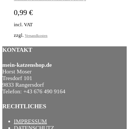
0,99
€
incl. VAT
zzgl.
Versandkosten
KONTAKT
mein-katzenshop.de
Horst Moser
Tresdorf 101
9833 Rangersdorf
Telefon: +43 676 490 9164
RECHTLICHES
IMPRESSUM
DATENSCHUTZ