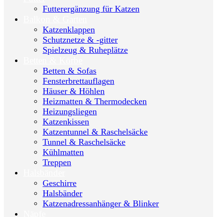
Futterergänzung für Katzen
Balkon & Garten
Katzenklappen
Schutznetze & -gitter
Spielzeug & Ruheplätze
Betten & Körbe
Betten & Sofas
Fensterbrettauflagen
Häuser & Höhlen
Heizmatten & Thermodecken
Heizungsliegen
Katzenkissen
Katzentunnel & Raschelsäcke
Tunnel & Raschelsäcke
Kühlmatten
Treppen
Halsbänder
Geschirre
Halsbänder
Katzenadressanhänger & Blinker
Näpfe