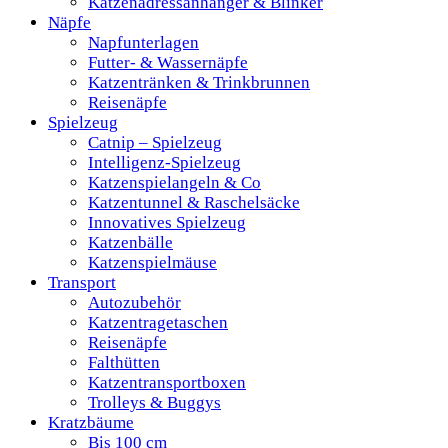
Katzenadressanhänger & Blinker
Näpfe
Napfunterlagen
Futter- & Wassernäpfe
Katzentränken & Trinkbrunnen
Reisenäpfe
Spielzeug
Catnip – Spielzeug
Intelligenz-Spielzeug
Katzenspielangeln & Co
Katzentunnel & Raschelsäcke
Innovatives Spielzeug
Katzenbälle
Katzenspielmäuse
Transport
Autozubehör
Katzentragetaschen
Reisenäpfe
Falthütten
Katzentransportboxen
Trolleys & Buggys
Kratzbäume
Bis 100 cm