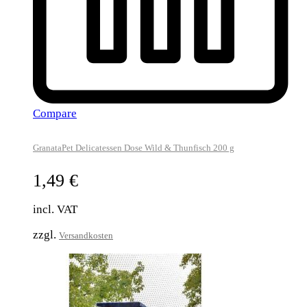
Compare
GranataPet Delicatessen Dose Wild & Thunfisch 200 g
1,49
€
incl. VAT
zzgl.
Versandkosten