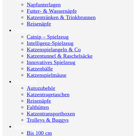
Napfunterlagen
Futter- & Wassernäpfe
Katzentränken & Trinkbrunnen
Reisenäpfe
Spielzeug
Catnip – Spielzeug
Intelligenz-Spielzeug
Katzenspielangeln & Co
Katzentunnel & Raschelsäcke
Innovatives Spielzeug
Katzenbälle
Katzenspielmäuse
Transport
Autozubehör
Katzentragetaschen
Reisenäpfe
Falthütten
Katzentransportboxen
Trolleys & Buggys
Kratzbäume
Bis 100 cm