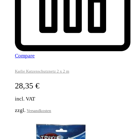
Compare
Karlie Katzenschutznetz 2 x 2 m
28,35
€
incl. VAT
zzgl.
Versandkosten