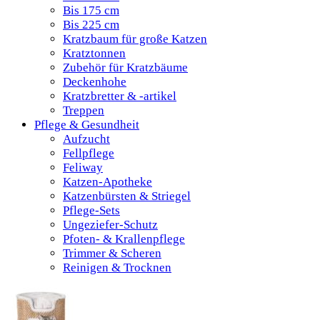
Bis 175 cm
Bis 225 cm
Kratzbaum für große Katzen
Kratztonnen
Zubehör für Kratzbäume
Deckenhohe
Kratzbretter & -artikel
Treppen
Pflege & Gesundheit
Aufzucht
Fellpflege
Feliway
Katzen-Apotheke
Katzenbürsten & Striegel
Pflege-Sets
Ungeziefer-Schutz
Pfoten- & Krallenpflege
Trimmer & Scheren
Reinigen & Trocknen