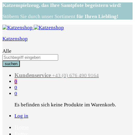
Katzenspielzeug,
das Ihre Samtpfote begeistern wird!
Stöbern Sie durch unser Sortiment
für Ihren Liebling!
Katzenshop
Alle
suchen
Kundenservice
+43 (0) 676 490 9164
0
0
0
Es befinden sich keine Produkte im Warenkorb.
Log in
Home
Futter