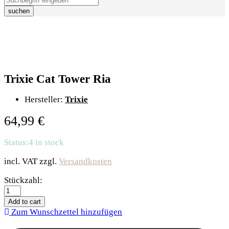
suchen
Trixie Cat Tower Ria
Hersteller:
Trixie
64,99
€
Status:
4 in stock
incl. VAT
zzgl.
Versandkosten
Trixie
Stückzahl:
Cat
Tower
Add to cart
Ria
Zum Wunschzettel hinzufügen
quantity