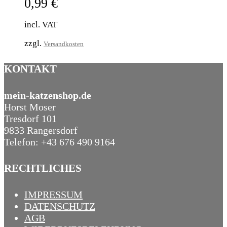
0,99
€
incl. VAT
zzgl.
Versandkosten
KONTAKT
mein-katzenshop.de
Horst Moser
Tresdorf 101
9833 Rangersdorf
Telefon: +43 676 490 9164
RECHTLICHES
IMPRESSUM
DATENSCHUTZ
AGB