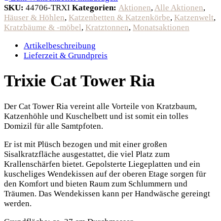
SKU:
44706-TRXI
Kategorien:
Aktionen
,
Alle Aktionen
,
Häuser & Höhlen
,
Katzenbetten & Katzenkörbe
,
Katzenwelt
,
Kratzbäume & -möbel
,
Kratztonnen
,
Monatsaktionen
Artikelbeschreibung
Lieferzeit & Grundpreis
Trixie Cat Tower Ria
Der Cat Tower Ria vereint alle Vorteile von Kratzbaum,
Katzenhöhle und Kuschelbett und ist somit ein tolles
Domizil für alle Samtpfoten.
Er ist mit Plüsch bezogen und mit einer großen
Sisalkratzfläche ausgestattet, die viel Platz zum
Krallenschärfen bietet. Gepolsterte Liegeplatten und ein
kuscheliges Wendekissen auf der oberen Etage sorgen für
den Komfort und bieten Raum zum Schlummern und
Träumen. Das Wendekissen kann per Handwäsche gereingt
werden.