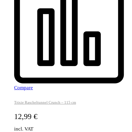
Compare
Trixie Rascheltunnel Crunch – 115 cm
12,99
€
incl. VAT