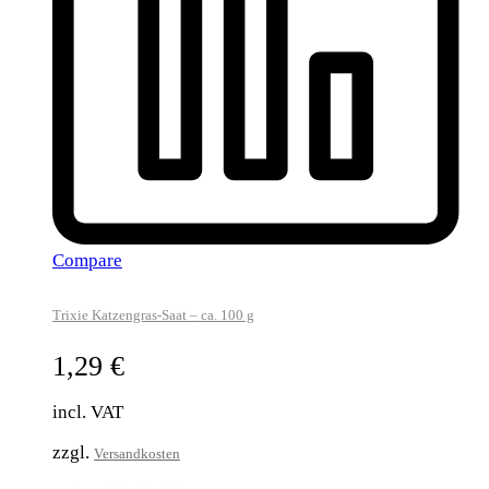
Compare
Trixie Katzengras-Saat – ca. 100 g
1,29
€
incl. VAT
zzgl.
Versandkosten