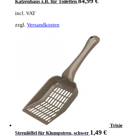
84,99
€
Katzenhaus z.B. für Toiletten
incl. VAT
zzgl.
Versandkosten
Trixie
1,49
€
Streulöffel für Klumpstreu, schwer