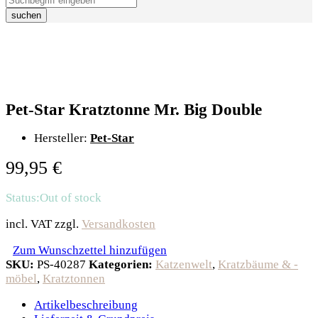
suchen
Pet-Star Kratztonne Mr. Big Double
Hersteller:
Pet-Star
99,95
€
Status:
Out of stock
incl. VAT
zzgl.
Versandkosten
Zum Wunschzettel hinzufügen
SKU:
PS-40287
Kategorien:
Katzenwelt
,
Kratzbäume & -
möbel
,
Kratztonnen
Artikelbeschreibung