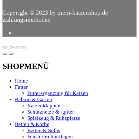
Copyright © 2023 by mein-katzenshop.de
Zahlungsmethoden
SHOPMENÜ
Home
Futter
Futterergänzung für Katzen
Balkon & Garten
Katzenklappen
Schutznetze & -gitter
Spielzeug & Ruheplätze
Betten & Körbe
Betten & Sofas
Fensterbrettauflagen