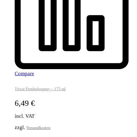
Compare
Trixie Fernhaltespray – 175 ml
6,49
€
incl. VAT
zzgl.
Versandkosten