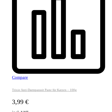
Compare
Trixie Anti-Darmparasit Paste für Katzen – 100g
3,99
€