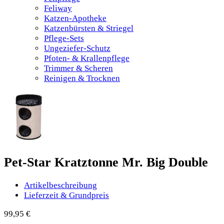
Feliway
Katzen-Apotheke
Katzenbürsten & Striegel
Pflege-Sets
Ungeziefer-Schutz
Pfoten- & Krallenpflege
Trimmer & Scheren
Reinigen & Trocknen
Pet-Star Kratztonne Mr. Big Double
Artikelbeschreibung
Lieferzeit & Grundpreis
99,95
€