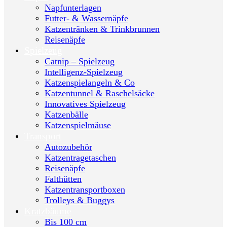
Napfunterlagen
Futter- & Wassernäpfe
Katzentränken & Trinkbrunnen
Reisenäpfe
Spielzeug
Catnip – Spielzeug
Intelligenz-Spielzeug
Katzenspielangeln & Co
Katzentunnel & Raschelsäcke
Innovatives Spielzeug
Katzenbälle
Katzenspielmäuse
Transport
Autozubehör
Katzentragetaschen
Reisenäpfe
Falthütten
Katzentransportboxen
Trolleys & Buggys
Kratzbäume
Bis 100 cm