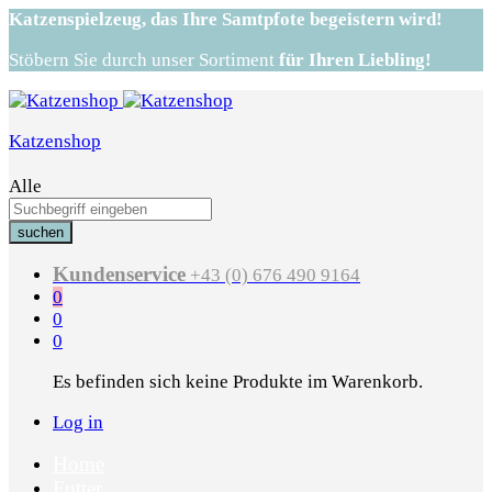
Katzenspielzeug,
das Ihre Samtpfote begeistern wird!
Stöbern Sie durch unser Sortiment
für Ihren Liebling!
Katzenshop
Alle
suchen
Kundenservice
+43 (0) 676 490 9164
0
0
0
Es befinden sich keine Produkte im Warenkorb.
Log in
Home
Futter