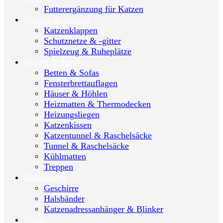
Futterergänzung für Katzen
Balkon & Garten
Katzenklappen
Schutznetze & -gitter
Spielzeug & Ruheplätze
Betten & Körbe
Betten & Sofas
Fensterbrettauflagen
Häuser & Höhlen
Heizmatten & Thermodecken
Heizungsliegen
Katzenkissen
Katzentunnel & Raschelsäcke
Tunnel & Raschelsäcke
Kühlmatten
Treppen
Halsbänder
Geschirre
Halsbänder
Katzenadressanhänger & Blinker
Näpfe