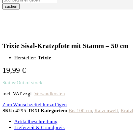
suchen
Trixie Sisal-Kratzpfote mit Stamm – 50 cm
Hersteller:
Trixie
19,99
€
Status:
Out of stock
incl. VAT
zzgl.
Versandkosten
Zum Wunschzettel hinzufügen
SKU:
4295-TRXI
Kategorien:
Bis 100 cm
,
Katzenwelt
,
Kratz
Artikelbeschreibung
Lieferzeit & Grundpreis