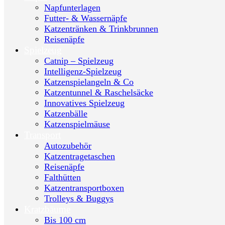
Napfunterlagen
Futter- & Wassernäpfe
Katzentränken & Trinkbrunnen
Reisenäpfe
Spielzeug
Catnip – Spielzeug
Intelligenz-Spielzeug
Katzenspielangeln & Co
Katzentunnel & Raschelsäcke
Innovatives Spielzeug
Katzenbälle
Katzenspielmäuse
Transport
Autozubehör
Katzentragetaschen
Reisenäpfe
Falthütten
Katzentransportboxen
Trolleys & Buggys
Kratzbäume
Bis 100 cm