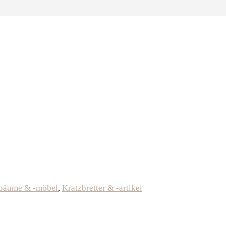
bäume & -möbel
,
Kratzbretter & -artikel