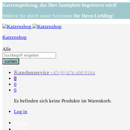
Katzenspielzeug,
das Ihre Samtpfote begeistern wird!
Stöbern Sie durch unser Sortiment
für Ihren Liebling!
Katzenshop
Alle
suchen
Kundenservice
+43 (0) 676 490 9164
0
0
0
Es befinden sich keine Produkte im Warenkorb.
Log in
Home
Futter