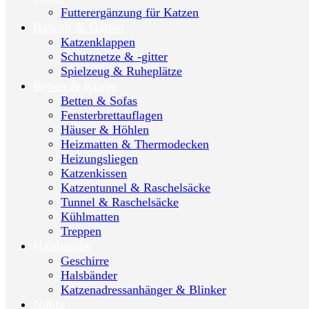
Futterergänzung für Katzen
Balkon & Garten
Katzenklappen
Schutznetze & -gitter
Spielzeug & Ruheplätze
Betten & Körbe
Betten & Sofas
Fensterbrettauflagen
Häuser & Höhlen
Heizmatten & Thermodecken
Heizungsliegen
Katzenkissen
Katzentunnel & Raschelsäcke
Tunnel & Raschelsäcke
Kühlmatten
Treppen
Halsbänder
Geschirre
Halsbänder
Katzenadressanhänger & Blinker
Näpfe