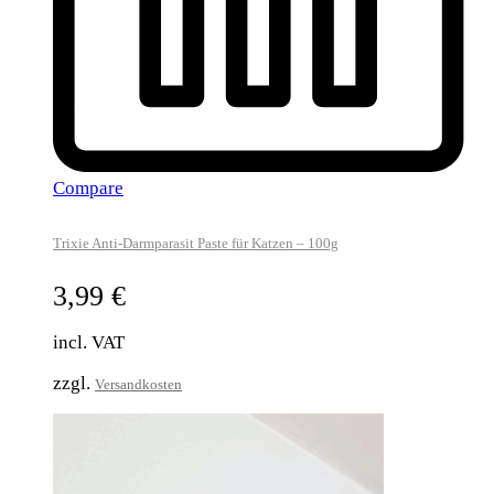
Compare
Trixie Anti-Darmparasit Paste für Katzen – 100g
3,99
€
incl. VAT
zzgl.
Versandkosten