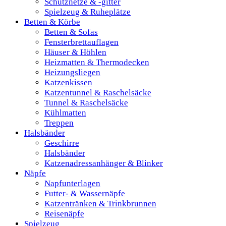
Schutznetze & -gitter
Spielzeug & Ruheplätze
Betten & Körbe
Betten & Sofas
Fensterbrettauflagen
Häuser & Höhlen
Heizmatten & Thermodecken
Heizungsliegen
Katzenkissen
Katzentunnel & Raschelsäcke
Tunnel & Raschelsäcke
Kühlmatten
Treppen
Halsbänder
Geschirre
Halsbänder
Katzenadressanhänger & Blinker
Näpfe
Napfunterlagen
Futter- & Wassernäpfe
Katzentränken & Trinkbrunnen
Reisenäpfe
Spielzeug