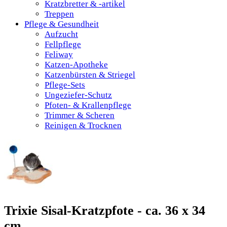
Kratzbretter & -artikel
Treppen
Pflege & Gesundheit
Aufzucht
Fellpflege
Feliway
Katzen-Apotheke
Katzenbürsten & Striegel
Pflege-Sets
Ungeziefer-Schutz
Pfoten- & Krallenpflege
Trimmer & Scheren
Reinigen & Trocknen
Trixie Sisal-Kratzpfote - ca. 36 x 34
cm