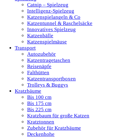
Catnip – Spielzeug
Intelligenz-Spielzeug
Katzenspielangeln & Co
Katzentunnel & Raschelsäcke
Innovatives Spielzeug
Katzenbälle
Katzenspielmäuse
Transport
Autozubehör
Katzentragetaschen
Reisenäpfe
Falthütten
Katzentransportboxen
Trolleys & Buggys
Kratzbäume
Bis 100 cm
Bis 175 cm
Bis 225 cm
Kratzbaum für große Katzen
Kratztonnen
Zubehör für Kratzbäume
Deckenhohe