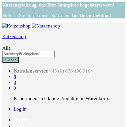
Katzenspielzeug,
das Ihre Samtpfote begeistern wird!
Stöbern Sie durch unser Sortiment
für Ihren Liebling!
Katzenshop
Alle
suchen
Kundenservice
+43 (0) 676 490 9164
0
0
0
Es befinden sich keine Produkte im Warenkorb.
Log in
Home
Futter