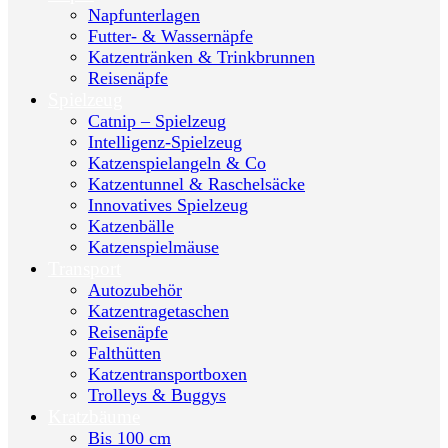
Napfunterlagen
Futter- & Wassernäpfe
Katzentränken & Trinkbrunnen
Reisenäpfe
Spielzeug
Catnip – Spielzeug
Intelligenz-Spielzeug
Katzenspielangeln & Co
Katzentunnel & Raschelsäcke
Innovatives Spielzeug
Katzenbälle
Katzenspielmäuse
Transport
Autozubehör
Katzentragetaschen
Reisenäpfe
Falthütten
Katzentransportboxen
Trolleys & Buggys
Kratzbäume
Bis 100 cm