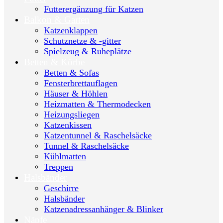
Futterergänzung für Katzen
Balkon & Garten
Katzenklappen
Schutznetze & -gitter
Spielzeug & Ruheplätze
Betten & Körbe
Betten & Sofas
Fensterbrettauflagen
Häuser & Höhlen
Heizmatten & Thermodecken
Heizungsliegen
Katzenkissen
Katzentunnel & Raschelsäcke
Tunnel & Raschelsäcke
Kühlmatten
Treppen
Halsbänder
Geschirre
Halsbänder
Katzenadressanhänger & Blinker
Näpfe