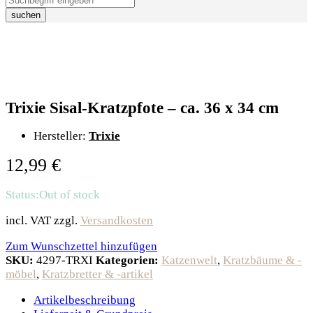
suchen
Trixie Sisal-Kratzpfote – ca. 36 x 34 cm
Hersteller:
Trixie
12,99
€
Status:
Out of stock
incl. VAT
zzgl.
Versandkosten
Zum Wunschzettel hinzufügen
SKU:
4297-TRXI
Kategorien:
Katzenwelt
,
Kratzbäume & -
möbel
,
Kratzbretter & -artikel
Artikelbeschreibung