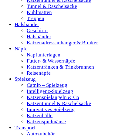
Katzentunnel & Raschelsäcke
Tunnel & Raschelsäcke
Kühlmatten
Treppen
Halsbänder
Geschirre
Halsbänder
Katzenadressanhänger & Blinker
Näpfe
Napfunterlagen
Futter- & Wassernäpfe
Katzentränken & Trinkbrunnen
Reisenäpfe
Spielzeug
Catnip – Spielzeug
Intelligenz-Spielzeug
Katzenspielangeln & Co
Katzentunnel & Raschelsäcke
Innovatives Spielzeug
Katzenbälle
Katzenspielmäuse
Transport
Autozubehör