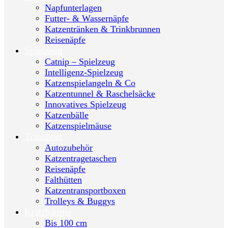
Napfunterlagen
Futter- & Wassernäpfe
Katzentränken & Trinkbrunnen
Reisenäpfe
Spielzeug
Catnip – Spielzeug
Intelligenz-Spielzeug
Katzenspielangeln & Co
Katzentunnel & Raschelsäcke
Innovatives Spielzeug
Katzenbälle
Katzenspielmäuse
Transport
Autozubehör
Katzentragetaschen
Reisenäpfe
Falthütten
Katzentransportboxen
Trolleys & Buggys
Kratzbäume
Bis 100 cm