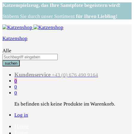
Katzenspielzeug,
das Ihre Samtpfote begeistern wird!
Stöbern Sie durch unser Sortiment
für Ihren Liebling!
Katzenshop
Alle
suchen
Kundenservice
+43 (0) 676 490 9164
0
0
0
Es befinden sich keine Produkte im Warenkorb.
Log in
Home
Futter