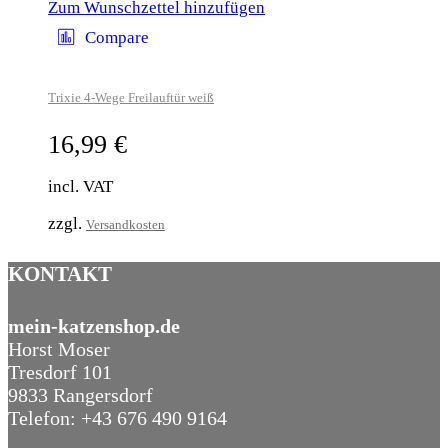
Zum Wunschzettel hinzufügen
Compare
Trixie 4-Wege Freilauftür weiß
16,99
€
incl. VAT
zzgl.
Versandkosten
KONTAKT
mein-katzenshop.de
Horst Moser
Tresdorf 101
9833 Rangersdorf
Telefon: +43 676 490 9164