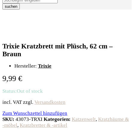
suchen
Trixie Kratzbrett mit Plüsch, 62 cm –
Braun
Hersteller:
Trixie
9,99
€
Status:
Out of stock
incl. VAT
zzgl.
Versandkosten
Zum Wunschzettel hinzufügen
SKU:
43073-TRXI
Kategorien:
Katzenwelt
,
Kratzbäume &
-möbel
,
Kratzbretter & -artikel