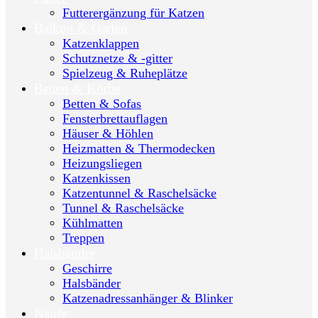
Futterergänzung für Katzen
Balkon & Garten
Katzenklappen
Schutznetze & -gitter
Spielzeug & Ruheplätze
Betten & Körbe
Betten & Sofas
Fensterbrettauflagen
Häuser & Höhlen
Heizmatten & Thermodecken
Heizungsliegen
Katzenkissen
Katzentunnel & Raschelsäcke
Tunnel & Raschelsäcke
Kühlmatten
Treppen
Halsbänder
Geschirre
Halsbänder
Katzenadressanhänger & Blinker
Näpfe