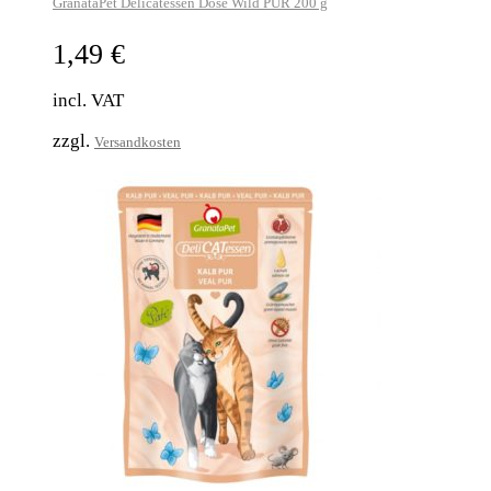
GranataPet Delicatessen Dose Wild PUR 200 g
1,49
€
incl. VAT
zzgl.
Versandkosten