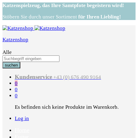
Katzenspielzeug,
das Ihre Samtpfote begeistern wird!
Stöbern Sie durch unser Sortiment
für Ihren Liebling!
Katzenshop
Alle
suchen
Kundenservice
+43 (0) 676 490 9164
0
0
0
Es befinden sich keine Produkte im Warenkorb.
Log in
Home
Futter