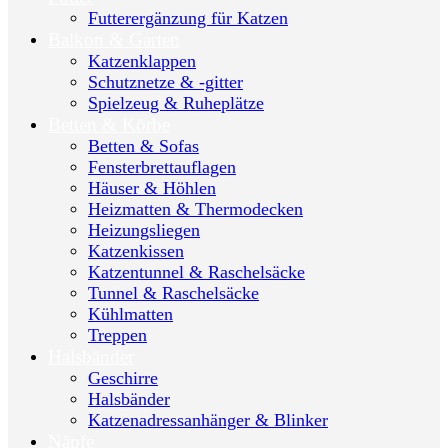
Futterergänzung für Katzen
Balkon & Garten
Katzenklappen
Schutznetze & -gitter
Spielzeug & Ruheplätze
Betten & Körbe
Betten & Sofas
Fensterbrettauflagen
Häuser & Höhlen
Heizmatten & Thermodecken
Heizungsliegen
Katzenkissen
Katzentunnel & Raschelsäcke
Tunnel & Raschelsäcke
Kühlmatten
Treppen
Halsbänder
Geschirre
Halsbänder
Katzenadressanhänger & Blinker
Näpfe