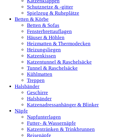
Katzenklappen
Schutznetze & -gitter
Spielzeug & Ruheplätze
Betten & Körbe
Betten & Sofas
Fensterbrettauflagen
Häuser & Höhlen
Heizmatten & Thermodecken
Heizungsliegen
Katzenkissen
Katzentunnel & Raschelsäcke
Tunnel & Raschelsäcke
Kühlmatten
Treppen
Halsbänder
Geschirre
Halsbänder
Katzenadressanhänger & Blinker
Näpfe
Napfunterlagen
Futter- & Wassernäpfe
Katzentränken & Trinkbrunnen
Reisenäpfe