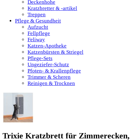
Deckenhohe
Kratzbretter & -artikel
Treppen
Pflege & Gesundheit
Aufzucht
Fellpflege
Feliway
Katzen-Apotheke
Katzenbürsten & Striegel
Pflege-Sets
Ungeziefer-Schutz
Pfoten- & Krallenpflege
Trimmer & Scheren
Reinigen & Trocknen
Trixie Kratzbrett für Zimmerecken,