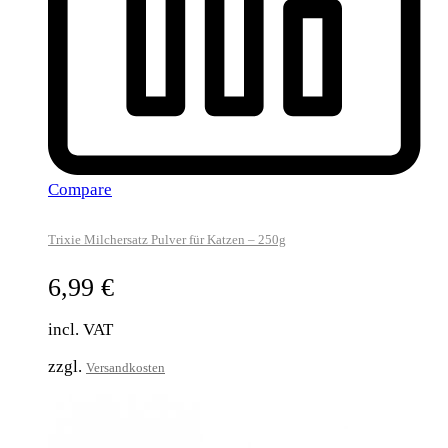
Compare
Trixie Milchersatz Pulver für Katzen – 250g
6,99
€
incl. VAT
zzgl.
Versandkosten