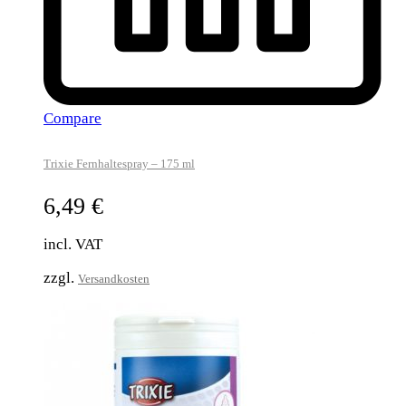
Compare
Trixie Fernhaltespray – 175 ml
6,49
€
incl. VAT
zzgl.
Versandkosten