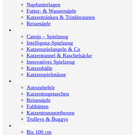
Napfunterlagen
Futter- & Wassernäpfe
Katzentränken & Trinkbrunnen
Reisenäpfe
Spielzeug
Catnip – Spielzeug
Intelligenz-Spielzeug
Katzenspielangeln & Co
Katzentunnel & Raschelsäcke
Innovatives Spielzeug
Katzenbälle
Katzenspielmäuse
Transport
Autozubehör
Katzentragetaschen
Reisenäpfe
Falthütten
Katzentransportboxen
Trolleys & Buggys
Kratzbäume
Bis 100 cm