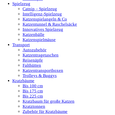
Spielzeug
Catnip – Spielzeug
Intelligenz-Spielzeug
Katzenspielangeln & Co
Katzentunnel & Raschelsäcke
Innovatives Spielzeug
Katzenbälle
Katzenspielmäuse
Transport
Autozubehör
Katzentragetaschen
Reisenäpfe
Falthütten
Katzentransportboxen
Trolleys & Buggys
Kratzbäume
Bis 100 cm
Bis 175 cm
Bis 225 cm
Kratzbaum für große Katzen
Kratztonnen
Zubehör für Kratzbäume