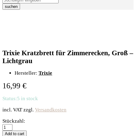
suchen
Trixie Kratzbrett für Zimmerecken, Groß –
Lichtgrau
Hersteller:
Trixie
16,99
€
Status:
5 in stock
incl. VAT
zzgl.
Versandkosten
Trixie
Stückzahl:
Kratzbrett
für
Add to cart