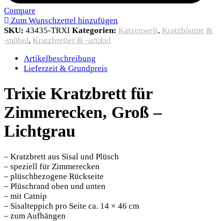
Compare
Zum Wunschzettel hinzufügen
SKU:
43435-TRXI
Kategorien:
Katzenwelt
,
Kratzbäume &
-möbel
,
Kratzbretter & -artikel
Artikelbeschreibung
Lieferzeit & Grundpreis
Trixie Kratzbrett für
Zimmerecken, Groß –
Lichtgrau
– Kratzbrett aus Sisal und Plüsch
– speziell für Zimmerecken
– plüschbezogene Rückseite
– Plüschrand oben und unten
– mit Catnip
– Sisalteppich pro Seite ca. 14 × 46 cm
– zum Aufhängen