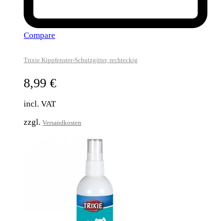
Compare
Trixie Kippfenster-Schutzgitter, rechteckig
8,99
€
incl. VAT
zzgl.
Versandkosten