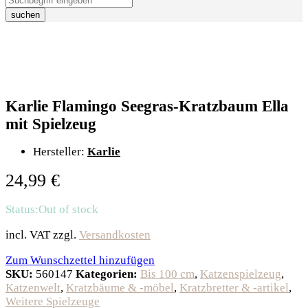
suchen
Karlie Flamingo Seegras-Kratzbaum Ella
mit Spielzeug
Hersteller:
Karlie
24,99
€
Status:
Out of stock
incl. VAT
zzgl.
Versandkosten
Zum Wunschzettel hinzufügen
SKU:
560147
Kategorien:
Bis 100 cm
,
Katzenspielzeug
,
Katzenwelt
,
Kratzbäume & -möbel
,
Kratzbretter & -artikel
,
Weitere Spielzeuge