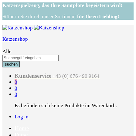
Katzenspielzeug,
das Ihre Samtpfote begeistern wird!
Stöbern Sie durch unser Sortiment
für Ihren Liebling!
Katzenshop
Alle
suchen
Kundenservice
+43 (0) 676 490 9164
0
0
0
Es befinden sich keine Produkte im Warenkorb.
Log in
Home
Futter