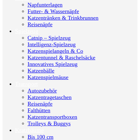
Napfunterlagen
Futter- & Wassernäpfe
Katzentränken & Trinkbrunnen
Reisenäpfe
Spielzeug
Catnip – Spielzeug
Intelligenz-Spielzeug
Katzenspielangeln & Co
Katzentunnel & Raschelsäcke
Innovatives Spielzeug
Katzenbälle
Katzenspielmäuse
Transport
Autozubehör
Katzentragetaschen
Reisenäpfe
Falthütten
Katzentransportboxen
Trolleys & Buggys
Kratzbäume
Bis 100 cm