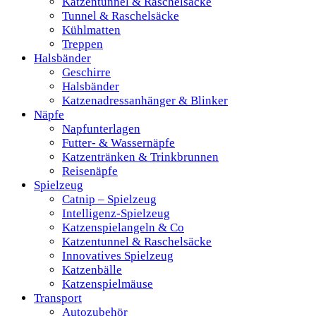
Katzentunnel & Raschelsäcke
Tunnel & Raschelsäcke
Kühlmatten
Treppen
Halsbänder
Geschirre
Halsbänder
Katzenadressanhänger & Blinker
Näpfe
Napfunterlagen
Futter- & Wassernäpfe
Katzentränken & Trinkbrunnen
Reisenäpfe
Spielzeug
Catnip – Spielzeug
Intelligenz-Spielzeug
Katzenspielangeln & Co
Katzentunnel & Raschelsäcke
Innovatives Spielzeug
Katzenbälle
Katzenspielmäuse
Transport
Autozubehör