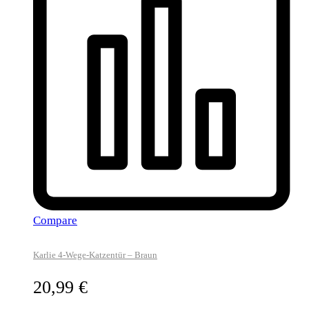
Compare
Karlie 4-Wege-Katzentür – Braun
20,99
€