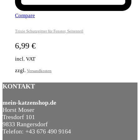
Compare
Trixie Schutzgitter für Fenster, Seitenteil
6,99
€
incl. VAT
zzgl.
Versandkosten
KONTAKT
mein-katzenshop.de
Horst Moser
Tresdorf 101
9833 Rangersdorf
Telefon: +43 676 490 9164