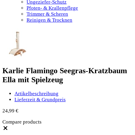
Ungeziefer-Schutz
Pfoten- & Krallenpflege
Trimmer & Scheren
Reinigen & Trocknen
Karlie Flamingo Seegras-Kratzbaum
Ella mit Spielzeug
Artikelbeschreibung
Lieferzeit & Grundpreis
24,99
€
Compare products
Close