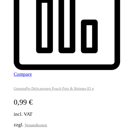
Compare
GranataPet Delicatessen Pouch Pute & Shrimps 85 g
0,99
€
incl. VAT
zzgl.
Versandkosten