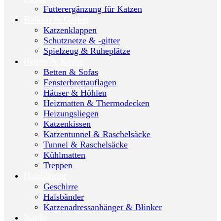
Futterergänzung für Katzen
Balkon & Garten
Katzenklappen
Schutznetze & -gitter
Spielzeug & Ruheplätze
Betten & Körbe
Betten & Sofas
Fensterbrettauflagen
Häuser & Höhlen
Heizmatten & Thermodecken
Heizungsliegen
Katzenkissen
Katzentunnel & Raschelsäcke
Tunnel & Raschelsäcke
Kühlmatten
Treppen
Halsbänder
Geschirre
Halsbänder
Katzenadressanhänger & Blinker
Näpfe