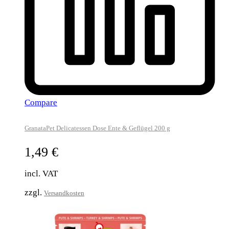
Compare
GranataPet Delicatessen Dose Ente & Geflügel 200 g
1,49
€
incl. VAT
zzgl.
Versandkosten