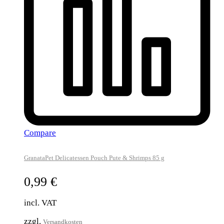
Compare
GranataPet Delicatessen Pouch Pute & Shrimps 85 g
0,99
€
incl. VAT
zzgl.
Versandkosten