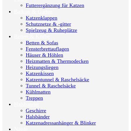
Futterergänzung für Katzen
Balkon & Garten
Katzenklappen
Schutznetze & -gitter
Spielzeug & Ruheplätze
Betten & Körbe
Betten & Sofas
Fensterbrettauflagen
Häuser & Höhlen
Heizmatten & Thermodecken
Heizungsliegen
Katzenkissen
Katzentunnel & Raschelsäcke
Tunnel & Raschelsäcke
Kühlmatten
Treppen
Halsbänder
Geschirre
Halsbänder
Katzenadressanhänger & Blinker
Näpfe