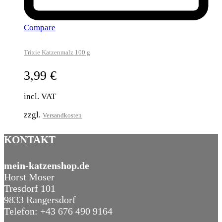
Compare
Trixie Katzenmalz 100 g
3,99
€
incl. VAT
zzgl.
Versandkosten
KONTAKT
mein-katzenshop.de
Horst Moser
Tresdorf 101
9833 Rangersdorf
Telefon: +43 676 490 9164