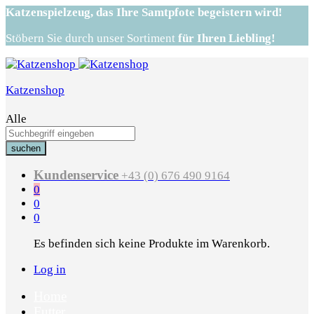
Katzenspielzeug,
das Ihre Samtpfote begeistern wird!
Stöbern Sie durch unser Sortiment
für Ihren Liebling!
Katzenshop
Alle
suchen
Kundenservice
+43 (0) 676 490 9164
0
0
0
Es befinden sich keine Produkte im Warenkorb.
Log in
Home
Futter