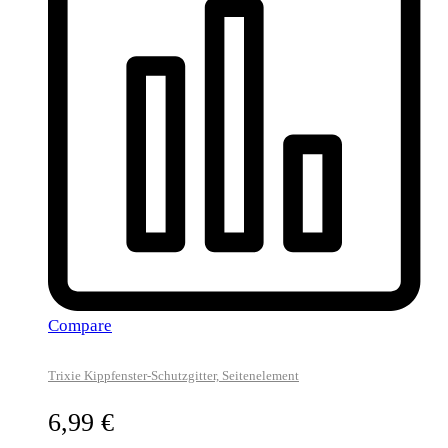
Compare
Trixie Kippfenster-Schutzgitter, Seitenelement
6,99
€