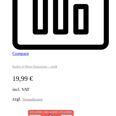
Compare
Karlie 4-Wege-Katzentür – weiß
19,99
€
incl. VAT
zzgl.
Versandkosten