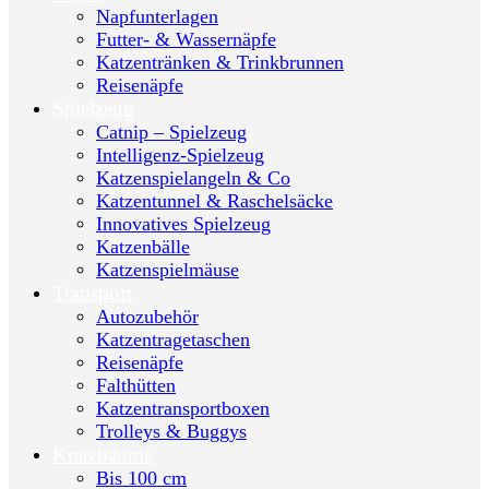
Napfunterlagen
Futter- & Wassernäpfe
Katzentränken & Trinkbrunnen
Reisenäpfe
Spielzeug
Catnip – Spielzeug
Intelligenz-Spielzeug
Katzenspielangeln & Co
Katzentunnel & Raschelsäcke
Innovatives Spielzeug
Katzenbälle
Katzenspielmäuse
Transport
Autozubehör
Katzentragetaschen
Reisenäpfe
Falthütten
Katzentransportboxen
Trolleys & Buggys
Kratzbäume
Bis 100 cm