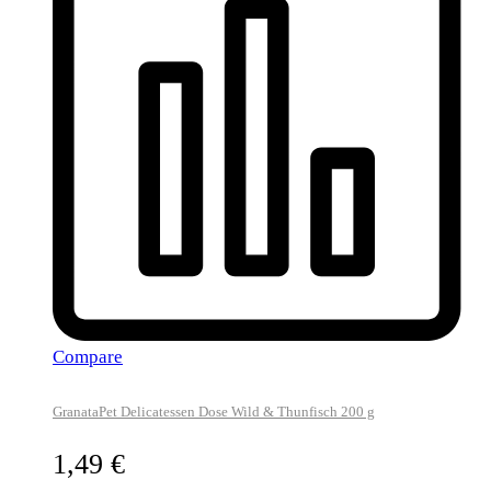
Compare
GranataPet Delicatessen Dose Wild & Thunfisch 200 g
1,49
€