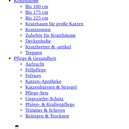
Kratzbäume
Bis 100 cm
Bis 175 cm
Bis 225 cm
Kratzbaum für große Katzen
Kratztonnen
Zubehör für Kratzbäume
Deckenhohe
Kratzbretter & -artikel
Treppen
Pflege & Gesundheit
Aufzucht
Fellpflege
Feliway
Katzen-Apotheke
Katzenbürsten & Striegel
Pflege-Sets
Ungeziefer-Schutz
Pfoten- & Krallenpflege
Trimmer & Scheren
Reinigen & Trocknen