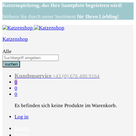
Katzenspielzeug,
das Ihre Samtpfote begeistern wird!
Stöbern Sie durch unser Sortiment
für Ihren Liebling!
Katzenshop
Alle
suchen
Kundenservice
+43 (0) 676 490 9164
0
0
0
Es befinden sich keine Produkte im Warenkorb.
Log in
Home
Futter