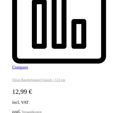
Compare
Trixie Rascheltunnel Crunch – 115 cm
12,99
€
incl. VAT
zzgl.
Versandkosten