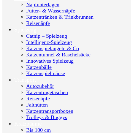
Napfunterlagen
Futter- & Wassernäpfe
Katzentränken & Trinkbrunnen
Reisenäpfe
Spielzeug
Catnip – Spielzeug
Intelligenz-Spielzeug
Katzenspielangeln & Co
Katzentunnel & Raschelsäcke
Innovatives Spielzeug
Katzenbälle
Katzenspielmäuse
Transport
Autozubehör
Katzentragetaschen
Reisenäpfe
Falthütten
Katzentransportboxen
Trolleys & Buggys
Kratzbäume
Bis 100 cm