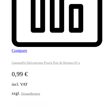
Compare
GranataPet Delicatessen Pouch Pute & Shrimps 85 g
0,99
€
incl. VAT
zzgl.
Versandkosten