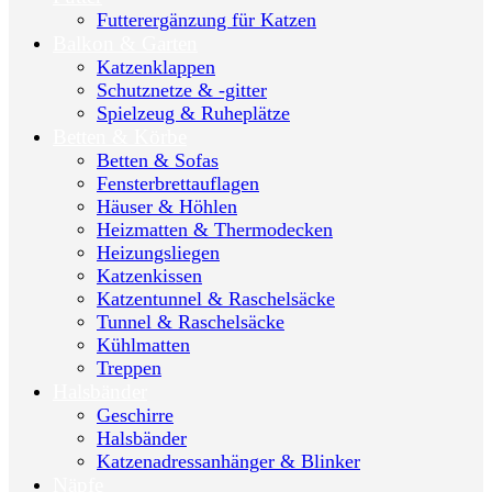
Futterergänzung für Katzen
Balkon & Garten
Katzenklappen
Schutznetze & -gitter
Spielzeug & Ruheplätze
Betten & Körbe
Betten & Sofas
Fensterbrettauflagen
Häuser & Höhlen
Heizmatten & Thermodecken
Heizungsliegen
Katzenkissen
Katzentunnel & Raschelsäcke
Tunnel & Raschelsäcke
Kühlmatten
Treppen
Halsbänder
Geschirre
Halsbänder
Katzenadressanhänger & Blinker
Näpfe