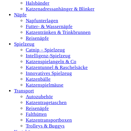
Halsbänder
Katzenadressanhänger & Blinker
Näpfe
Napfunterlagen
Futter- & Wassernäpfe
Katzentränken & Trinkbrunnen
Reisenäpfe
Spielzeug
Catnip – Spielzeug
Intelligenz-Spielzeug
Katzenspielangeln & Co
Katzentunnel & Raschelsäcke
Innovatives Spielzeug
Katzenbälle
Katzenspielmäuse
Transport
Autozubehör
Katzentragetaschen
Reisenäpfe
Falthütten
Katzentransportboxen
Trolleys & Buggys