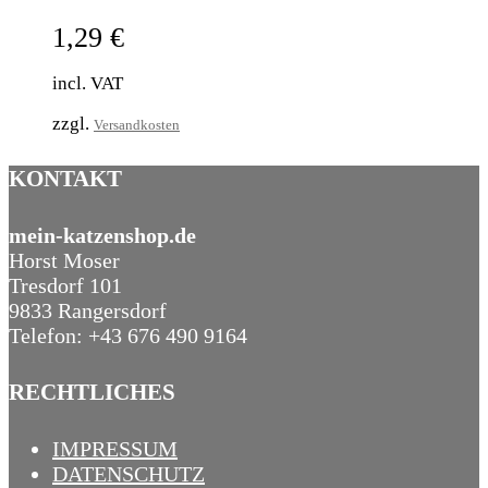
1,29
€
incl. VAT
zzgl.
Versandkosten
KONTAKT
mein-katzenshop.de
Horst Moser
Tresdorf 101
9833 Rangersdorf
Telefon: +43 676 490 9164
RECHTLICHES
IMPRESSUM
DATENSCHUTZ