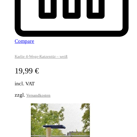
Compare
Karlie 4-Wege-Katzentür – weiß
19,99
€
incl. VAT
zzgl.
Versandkosten