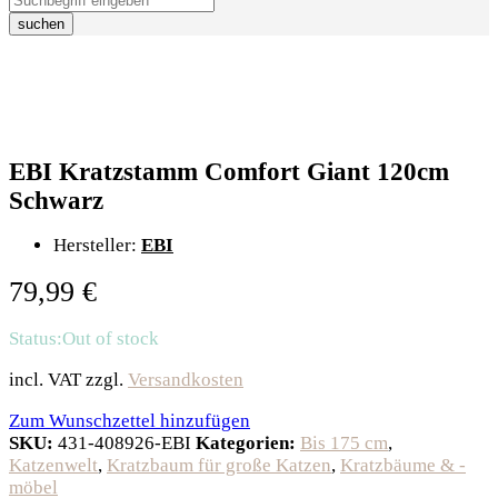
suchen
EBI Kratzstamm Comfort Giant 120cm
Schwarz
Hersteller:
EBI
79,99
€
Status:
Out of stock
incl. VAT
zzgl.
Versandkosten
Zum Wunschzettel hinzufügen
SKU:
431-408926-EBI
Kategorien:
Bis 175 cm
,
Katzenwelt
,
Kratzbaum für große Katzen
,
Kratzbäume & -
möbel