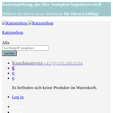
Katzenspielzeug,
das Ihre Samtpfote begeistern wird!
Stöbern Sie durch unser Sortiment
für Ihren Liebling!
Katzenshop
Alle
suchen
Kundenservice
+43 (0) 676 490 9164
0
0
0
Es befinden sich keine Produkte im Warenkorb.
Log in
Home
Futter