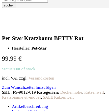
suchen
Pet-Star Kratzbaum BETTY Rot
Hersteller:
Pet-Star
99,99
€
Status:
Out of stock
incl. VAT
zzgl.
Versandkosten
Zum Wunschzettel hinzufügen
SKU:
PS-9012-019
Kategorien:
Deckenhohe
,
Katzenwelt
,
Kratzbäume & -möbel
,
SALE Katzenwelt
Artikelbeschreibung