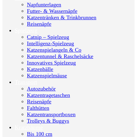
Napfunterlagen
Futter- & Wassernäpfe
Katzentränken & Trinkbrunnen
Reisenäpfe
Spielzeug
Catnip – Spielzeug
Intelligenz-Spielzeug
Katzenspielangeln & Co
Katzentunnel & Raschelsäcke
Innovatives Spielzeug
Katzenbälle
Katzenspielmäuse
Transport
Autozubehör
Katzentragetaschen
Reisenäpfe
Falthütten
Katzentransportboxen
Trolleys & Buggys
Kratzbäume
Bis 100 cm