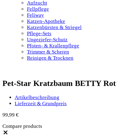
Aufzucht
Fellpflege
Feliway
Katzen-Apotheke
Katzenbürsten & Striegel
Pflege-Sets
Ungeziefer-Schutz
Pfoten- & Krallenpflege
Trimmer & Scheren
Reinigen & Trocknen
Pet-Star Kratzbaum BETTY Rot
Artikelbeschreibung
Lieferzeit & Grundpreis
99,99
€
Compare products
Close