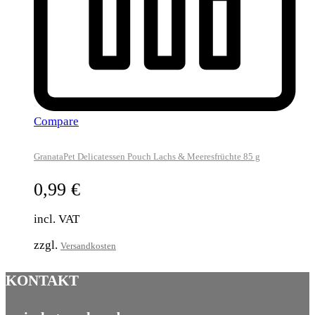
Compare
GranataPet Delicatessen Pouch Lachs & Meeresfrüchte 85 g
0,99
€
incl. VAT
zzgl.
Versandkosten
KONTAKT