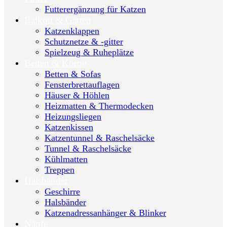
Futterergänzung für Katzen
Balkon & Garten
Katzenklappen
Schutznetze & -gitter
Spielzeug & Ruheplätze
Betten & Körbe
Betten & Sofas
Fensterbrettauflagen
Häuser & Höhlen
Heizmatten & Thermodecken
Heizungsliegen
Katzenkissen
Katzentunnel & Raschelsäcke
Tunnel & Raschelsäcke
Kühlmatten
Treppen
Halsbänder
Geschirre
Halsbänder
Katzenadressanhänger & Blinker
Näpfe