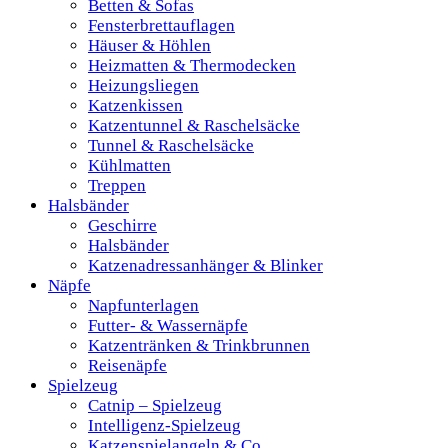
Betten & Sofas
Fensterbrettauflagen
Häuser & Höhlen
Heizmatten & Thermodecken
Heizungsliegen
Katzenkissen
Katzentunnel & Raschelsäcke
Tunnel & Raschelsäcke
Kühlmatten
Treppen
Halsbänder
Geschirre
Halsbänder
Katzenadressanhänger & Blinker
Näpfe
Napfunterlagen
Futter- & Wassernäpfe
Katzentränken & Trinkbrunnen
Reisenäpfe
Spielzeug
Catnip – Spielzeug
Intelligenz-Spielzeug
Katzenspielangeln & Co