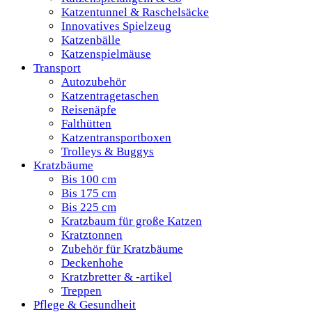
Katzentunnel & Raschelsäcke
Innovatives Spielzeug
Katzenbälle
Katzenspielmäuse
Transport
Autozubehör
Katzentragetaschen
Reisenäpfe
Falthütten
Katzentransportboxen
Trolleys & Buggys
Kratzbäume
Bis 100 cm
Bis 175 cm
Bis 225 cm
Kratzbaum für große Katzen
Kratztonnen
Zubehör für Kratzbäume
Deckenhohe
Kratzbretter & -artikel
Treppen
Pflege & Gesundheit