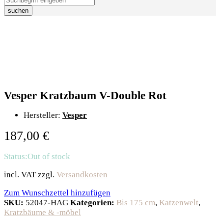
suchen
Vesper Kratzbaum V-Double Rot
Hersteller:
Vesper
187,00
€
Status:
Out of stock
incl. VAT
zzgl.
Versandkosten
Zum Wunschzettel hinzufügen
SKU:
52047-HAG
Kategorien:
Bis 175 cm
,
Katzenwelt
,
Kratzbäume & -möbel