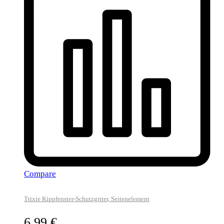
Compare
Trixie Kippfenster-Schutzgitter, Seitenelement
6,99
€