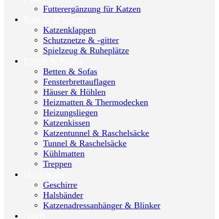
Futterergänzung für Katzen
Balkon & Garten
Katzenklappen
Schutznetze & -gitter
Spielzeug & Ruheplätze
Betten & Körbe
Betten & Sofas
Fensterbrettauflagen
Häuser & Höhlen
Heizmatten & Thermodecken
Heizungsliegen
Katzenkissen
Katzentunnel & Raschelsäcke
Tunnel & Raschelsäcke
Kühlmatten
Treppen
Halsbänder
Geschirre
Halsbänder
Katzenadressanhänger & Blinker
Näpfe