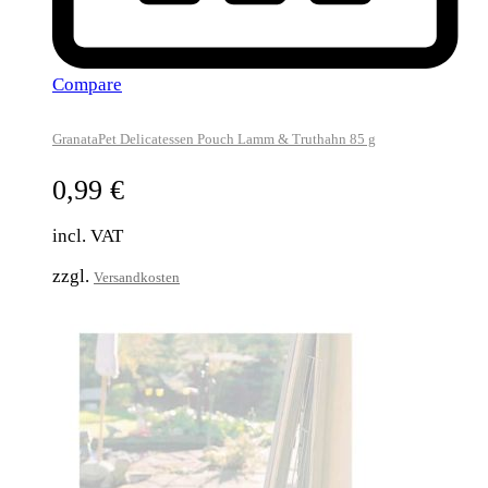
Compare
GranataPet Delicatessen Pouch Lamm & Truthahn 85 g
0,99
€
incl. VAT
zzgl.
Versandkosten