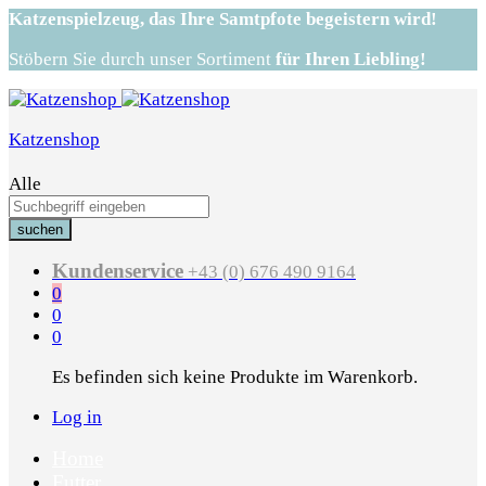
Katzenspielzeug,
das Ihre Samtpfote begeistern wird!
Stöbern Sie durch unser Sortiment
für Ihren Liebling!
Katzenshop
Alle
suchen
Kundenservice
+43 (0) 676 490 9164
0
0
0
Es befinden sich keine Produkte im Warenkorb.
Log in
Home
Futter