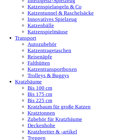
Intelligenz-Spielzeug
Katzenspielangeln & Co
Katzentunnel & Raschelsäcke
Innovatives Spielzeug
Katzenbälle
Katzenspielmäuse
Transport
Autozubehör
Katzentragetaschen
Reisenäpfe
Falthütten
Katzentransportboxen
Trolleys & Buggys
Kratzbäume
Bis 100 cm
Bis 175 cm
Bis 225 cm
Kratzbaum für große Katzen
Kratztonnen
Zubehör für Kratzbäume
Deckenhohe
Kratzbretter & -artikel
Treppen