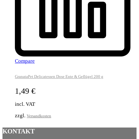
Compare
GranataPet Delicatessen Dose Ente & Geflügel 200 g
1,49
€
incl. VAT
zzgl.
Versandkosten
KONTAKT