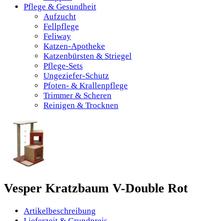
Pflege & Gesundheit
Aufzucht
Fellpflege
Feliway
Katzen-Apotheke
Katzenbürsten & Striegel
Pflege-Sets
Ungeziefer-Schutz
Pfoten- & Krallenpflege
Trimmer & Scheren
Reinigen & Trocknen
Vesper Kratzbaum V-Double Rot
Artikelbeschreibung
Lieferzeit & Grundpreis