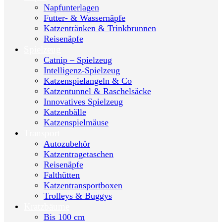
Napfunterlagen
Futter- & Wassernäpfe
Katzentränken & Trinkbrunnen
Reisenäpfe
Spielzeug
Catnip – Spielzeug
Intelligenz-Spielzeug
Katzenspielangeln & Co
Katzentunnel & Raschelsäcke
Innovatives Spielzeug
Katzenbälle
Katzenspielmäuse
Transport
Autozubehör
Katzentragetaschen
Reisenäpfe
Falthütten
Katzentransportboxen
Trolleys & Buggys
Kratzbäume
Bis 100 cm