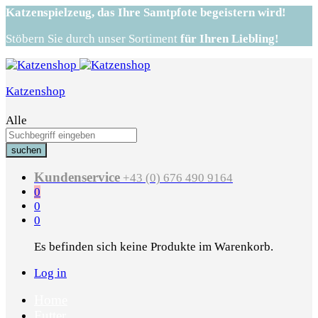
Katzenspielzeug,
das Ihre Samtpfote begeistern wird!
Stöbern Sie durch unser Sortiment
für Ihren Liebling!
Katzenshop
Alle
suchen
Kundenservice
+43 (0) 676 490 9164
0
0
0
Es befinden sich keine Produkte im Warenkorb.
Log in
Home
Futter