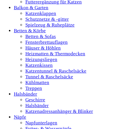
Futterergänzung für Katzen
Balkon & Garten
Katzenklappen
Schutznetze & -gitter
Spielzeug & Ruheplätze
Betten & Körbe
Betten & Sofas
Fensterbrettauflagen
Häuser & Höhlen
Heizmatten & Thermodecken
Heizungsliegen
Katzenkissen
Katzentunnel & Raschelsäcke
Tunnel & Raschelsäcke
Kühlmatten
Treppen
Halsbänder
Geschirre
Halsbänder
Katzenadressanhänger & Blinker
Näpfe
Napfunterlagen
Futter- & Wassernäpfe