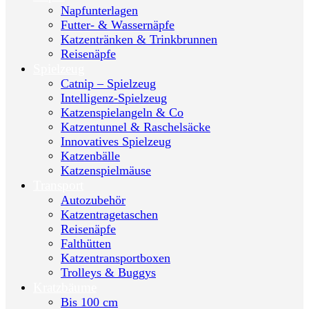
Napfunterlagen
Futter- & Wassernäpfe
Katzentränken & Trinkbrunnen
Reisenäpfe
Spielzeug
Catnip – Spielzeug
Intelligenz-Spielzeug
Katzenspielangeln & Co
Katzentunnel & Raschelsäcke
Innovatives Spielzeug
Katzenbälle
Katzenspielmäuse
Transport
Autozubehör
Katzentragetaschen
Reisenäpfe
Falthütten
Katzentransportboxen
Trolleys & Buggys
Kratzbäume
Bis 100 cm