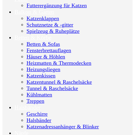
Futterergänzung für Katzen
Balkon & Garten
Katzenklappen
Schutznetze & -gitter
Spielzeug & Ruheplätze
Betten & Körbe
Betten & Sofas
Fensterbrettauflagen
Häuser & Höhlen
Heizmatten & Thermodecken
Heizungsliegen
Katzenkissen
Katzentunnel & Raschelsäcke
Tunnel & Raschelsäcke
Kühlmatten
Treppen
Halsbänder
Geschirre
Halsbänder
Katzenadressanhänger & Blinker
Näpfe