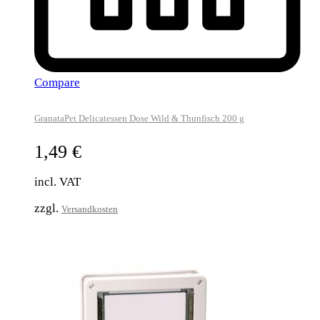
Compare
GranataPet Delicatessen Dose Wild & Thunfisch 200 g
1,49
€
incl. VAT
zzgl.
Versandkosten