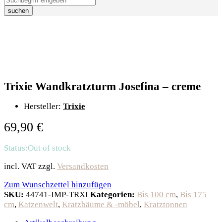
suchen
Trixie Wandkratzturm Josefina – creme
Hersteller:
Trixie
69,90
€
Status:
Out of stock
incl. VAT
zzgl.
Versandkosten
Zum Wunschzettel hinzufügen
SKU:
44741-IMP-TRXI
Kategorien:
Bis 100 cm
,
Bis 175
cm
,
Katzenwelt
,
Kratzbäume & -möbel
,
Kratztonnen