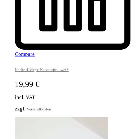
Compare
Karlie 4-Wege-Katzentür – weiß
19,99
€
incl. VAT
zzgl.
Versandkosten