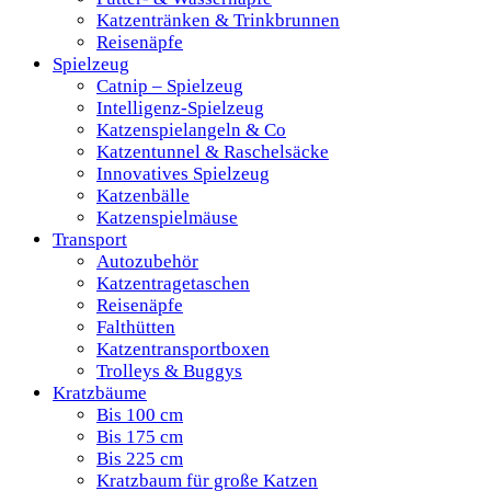
Katzentränken & Trinkbrunnen
Reisenäpfe
Spielzeug
Catnip – Spielzeug
Intelligenz-Spielzeug
Katzenspielangeln & Co
Katzentunnel & Raschelsäcke
Innovatives Spielzeug
Katzenbälle
Katzenspielmäuse
Transport
Autozubehör
Katzentragetaschen
Reisenäpfe
Falthütten
Katzentransportboxen
Trolleys & Buggys
Kratzbäume
Bis 100 cm
Bis 175 cm
Bis 225 cm
Kratzbaum für große Katzen