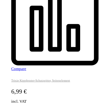
Compare
Trixie Kippfenster-Schutzgitter, Seitenelement
6,99
€
incl. VAT