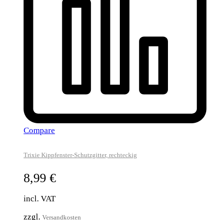
Compare
Trixie Kippfenster-Schutzgitter, rechteckig
8,99
€
incl. VAT
zzgl.
Versandkosten