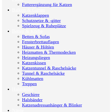
Futterergänzung für Katzen
Balkon & Garten
Katzenklappen
Schutznetze & -gitter
Spielzeug & Ruheplätze
Betten & Körbe
Betten & Sofas
Fensterbrettauflagen
Häuser & Höhlen
Heizmatten & Thermodecken
Heizungsliegen
Katzenkissen
Katzentunnel & Raschelsäcke
Tunnel & Raschelsäcke
Kühlmatten
Treppen
Halsbänder
Geschirre
Halsbänder
Katzenadressanhänger & Blinker
Näpfe