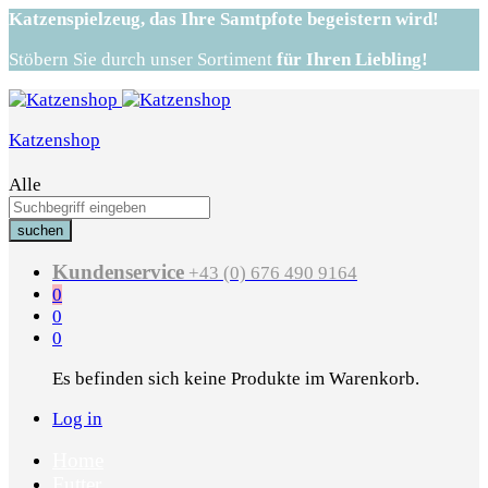
Katzenspielzeug,
das Ihre Samtpfote begeistern wird!
Stöbern Sie durch unser Sortiment
für Ihren Liebling!
Katzenshop
Alle
suchen
Kundenservice
+43 (0) 676 490 9164
0
0
0
Es befinden sich keine Produkte im Warenkorb.
Log in
Home
Futter