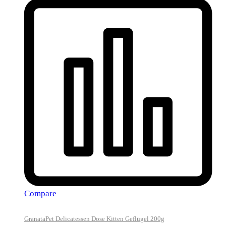
Compare
GranataPet Delicatessen Dose Kitten Geflügel 200g