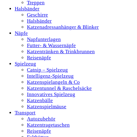
Treppen
Halsbänder
Geschirre
Halsbänder
Katzenadressanhänger & Blinker
Näpfe
Napfunterlagen
Futter- & Wassernäpfe
Katzentränken & Trinkbrunnen
Reisenäpfe
Spielzeug
Catnip – Spielzeug
Intelligenz-Spielzeug
Katzenspielangeln & Co
Katzentunnel & Raschelsäcke
Innovatives Spielzeug
Katzenbälle
Katzenspielmäuse
Transport
Autozubehör
Katzentragetaschen
Reisenäpfe