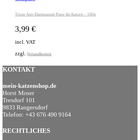
Trixie Anti-Darmparasit Paste für Katzen – 100g
3,99
€
incl. VAT
zzgl.
Versandkosten
KONTAKT
mein-katzenshop.de
Horst Moser
Tresdorf 101
9833 Rangersdorf
Telefon: +43 676 490 9164
RECHTLICHES