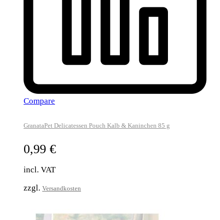
Compare
GranataPet Delicatessen Pouch Kalb & Kaninchen 85 g
0,99
€
incl. VAT
zzgl.
Versandkosten