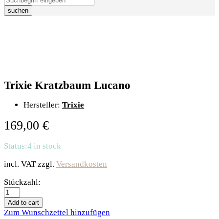
suchen
Trixie Kratzbaum Lucano
Hersteller:
Trixie
169,00
€
Status:
4 in stock
incl. VAT
zzgl.
Versandkosten
Trixie
Stückzahl:
Kratzbaum
Lucano
Add to cart
quantity
Zum Wunschzettel hinzufügen