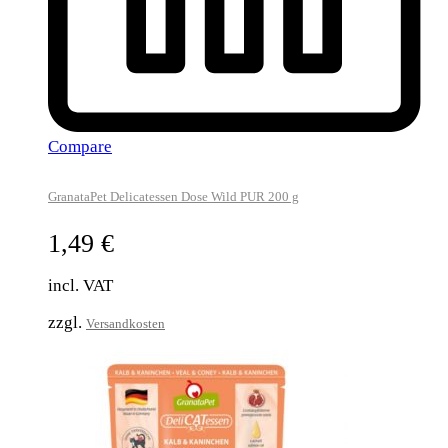
Compare
GranataPet Delicatessen Dose Wild PUR 200 g
1,49
€
incl. VAT
zzgl.
Versandkosten