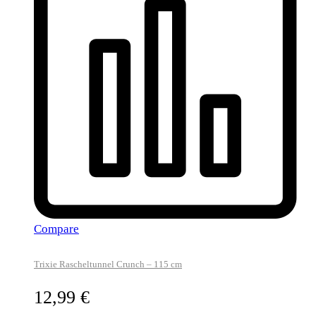
Compare
Trixie Rascheltunnel Crunch – 115 cm
12,99
€