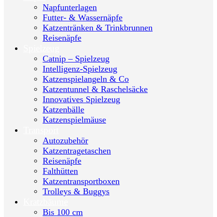
Napfunterlagen
Futter- & Wassernäpfe
Katzentränken & Trinkbrunnen
Reisenäpfe
Spielzeug
Catnip – Spielzeug
Intelligenz-Spielzeug
Katzenspielangeln & Co
Katzentunnel & Raschelsäcke
Innovatives Spielzeug
Katzenbälle
Katzenspielmäuse
Transport
Autozubehör
Katzentragetaschen
Reisenäpfe
Falthütten
Katzentransportboxen
Trolleys & Buggys
Kratzbäume
Bis 100 cm