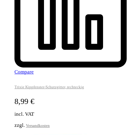
Compare
Trixie Kippfenster-Schutzgitter, rechteckig
8,99
€
incl. VAT
zzgl.
Versandkosten