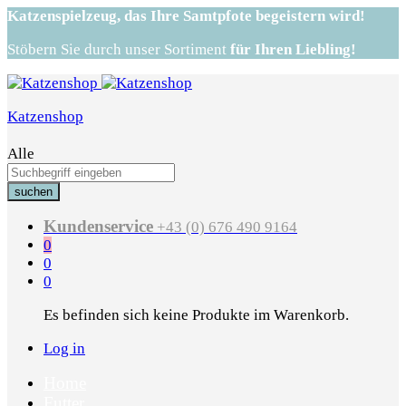
Katzenspielzeug,
das Ihre Samtpfote begeistern wird!
Stöbern Sie durch unser Sortiment
für Ihren Liebling!
Katzenshop
Alle
suchen
Kundenservice
+43 (0) 676 490 9164
0
0
0
Es befinden sich keine Produkte im Warenkorb.
Log in
Home
Futter