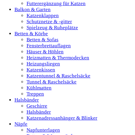
Futterergänzung für Katzen
Balkon & Garten
Katzenklappen
Schutznetze & -gitter
Spielzeug & Ruheplätze
Betten & Körbe
Betten & Sofas
Fensterbrettauflagen
Häuser & Höhlen
Heizmatten & Thermodecken
Heizungsliegen
Katzenkissen
Katzentunnel & Raschelsäcke
Tunnel & Raschelsäcke
Kühlmatten
Treppen
Halsbänder
Geschirre
Halsbänder
Katzenadressanhänger & Blinker
Näpfe
Napfunterlagen