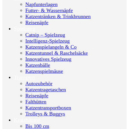
Napfunterlagen
Futter- & Wassernäpfe
Katzentränken & Trinkbrunnen
Reisenäpfe
Spielzeug
Catnip – Spielzeug
Intelligenz-Spielzeug
Katzenspielangeln & Co
Katzentunnel & Raschelsäcke
Innovatives Spielzeug
Katzenbälle
Katzenspielmäuse
Transport
Autozubehör
Katzentragetaschen
Reisenäpfe
Falthütten
Katzentransportboxen
Trolleys & Buggys
Kratzbäume
Bis 100 cm