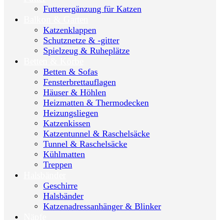
Futterergänzung für Katzen
Balkon & Garten
Katzenklappen
Schutznetze & -gitter
Spielzeug & Ruheplätze
Betten & Körbe
Betten & Sofas
Fensterbrettauflagen
Häuser & Höhlen
Heizmatten & Thermodecken
Heizungsliegen
Katzenkissen
Katzentunnel & Raschelsäcke
Tunnel & Raschelsäcke
Kühlmatten
Treppen
Halsbänder
Geschirre
Halsbänder
Katzenadressanhänger & Blinker
Näpfe