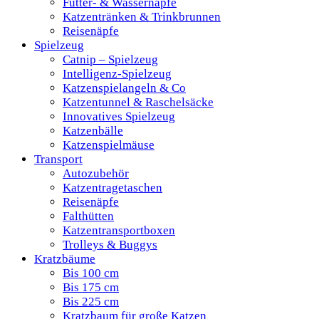
Futter- & Wassernäpfe
Katzentränken & Trinkbrunnen
Reisenäpfe
Spielzeug
Catnip – Spielzeug
Intelligenz-Spielzeug
Katzenspielangeln & Co
Katzentunnel & Raschelsäcke
Innovatives Spielzeug
Katzenbälle
Katzenspielmäuse
Transport
Autozubehör
Katzentragetaschen
Reisenäpfe
Falthütten
Katzentransportboxen
Trolleys & Buggys
Kratzbäume
Bis 100 cm
Bis 175 cm
Bis 225 cm
Kratzbaum für große Katzen