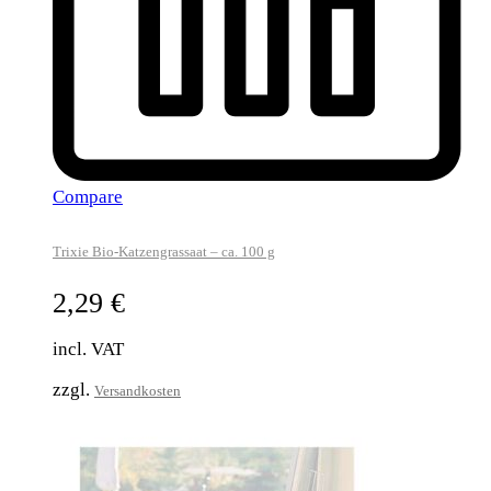
Compare
Trixie Bio-Katzengrassaat – ca. 100 g
2,29
€
incl. VAT
zzgl.
Versandkosten