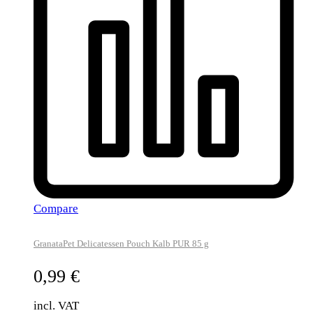
Compare
GranataPet Delicatessen Pouch Kalb PUR 85 g
0,99
€
incl. VAT