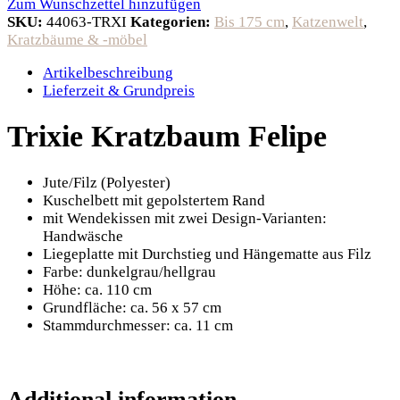
Zum Wunschzettel hinzufügen
SKU:
44063-TRXI
Kategorien:
Bis 175 cm
,
Katzenwelt
,
Kratzbäume & -möbel
Artikelbeschreibung
Lieferzeit & Grundpreis
Trixie Kratzbaum Felipe
Jute/Filz (Polyester)
Kuschelbett mit gepolstertem Rand
mit Wendekissen mit zwei Design-Varianten:
Handwäsche
Liegeplatte mit Durchstieg und Hängematte aus Filz
Farbe: dunkelgrau/hellgrau
Höhe: ca. 110 cm
Grundfläche: ca. 56 x 57 cm
Stammdurchmesser: ca. 11 cm
Additional information