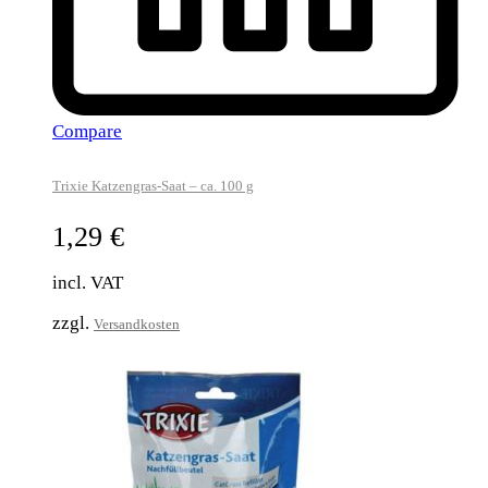
Compare
Trixie Katzengras-Saat – ca. 100 g
1,29
€
incl. VAT
zzgl.
Versandkosten