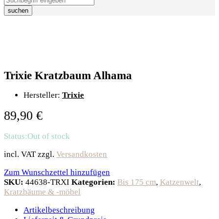
suchen
Trixie Kratzbaum Alhama
Hersteller:
Trixie
89,90
€
Status:
Out of stock
incl. VAT
zzgl.
Versandkosten
Zum Wunschzettel hinzufügen
SKU:
44638-TRXI
Kategorien:
Bis 175 cm
,
Katzenwelt
,
Kratzbäume & -möbel
Artikelbeschreibung