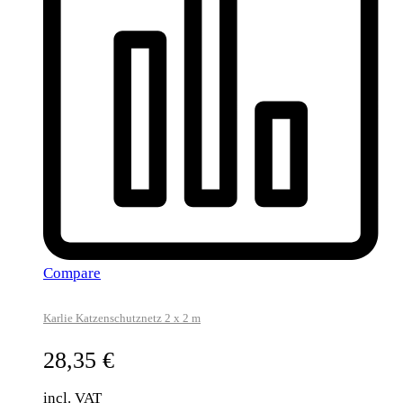
Compare
Karlie Katzenschutznetz 2 x 2 m
28,35
€
incl. VAT