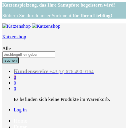
Katzenspielzeug,
das Ihre Samtpfote begeistern wird!
Stöbern Sie durch unser Sortiment
für Ihren Liebling!
Katzenshop
Alle
suchen
Kundenservice
+43 (0) 676 490 9164
0
0
0
Es befinden sich keine Produkte im Warenkorb.
Log in
Home
Futter