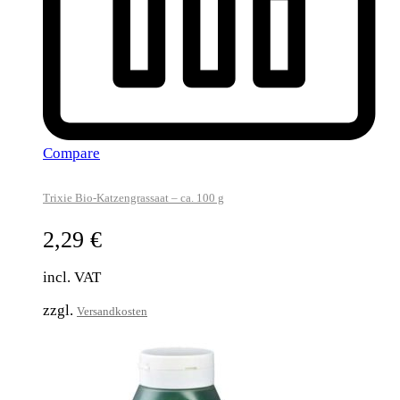
Compare
Trixie Bio-Katzengrassaat – ca. 100 g
2,29
€
incl. VAT
zzgl.
Versandkosten