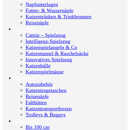
Napfunterlagen
Futter- & Wassernäpfe
Katzentränken & Trinkbrunnen
Reisenäpfe
Spielzeug
Catnip – Spielzeug
Intelligenz-Spielzeug
Katzenspielangeln & Co
Katzentunnel & Raschelsäcke
Innovatives Spielzeug
Katzenbälle
Katzenspielmäuse
Transport
Autozubehör
Katzentragetaschen
Reisenäpfe
Falthütten
Katzentransportboxen
Trolleys & Buggys
Kratzbäume
Bis 100 cm