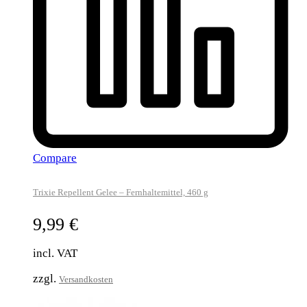
Compare
Trixie Repellent Gelee – Fernhaltemittel, 460 g
9,99
€
incl. VAT
zzgl.
Versandkosten