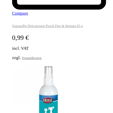
Compare
GranataPet Delicatessen Pouch Pute & Shrimps 85 g
0,99
€
incl. VAT
zzgl.
Versandkosten