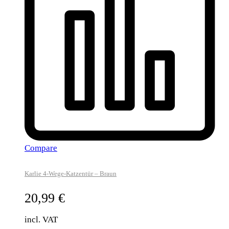
Compare
Karlie 4-Wege-Katzentür – Braun
20,99
€
incl. VAT