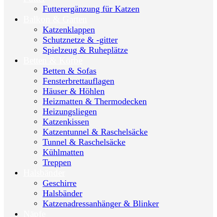
Futterergänzung für Katzen
Balkon & Garten
Katzenklappen
Schutznetze & -gitter
Spielzeug & Ruheplätze
Betten & Körbe
Betten & Sofas
Fensterbrettauflagen
Häuser & Höhlen
Heizmatten & Thermodecken
Heizungsliegen
Katzenkissen
Katzentunnel & Raschelsäcke
Tunnel & Raschelsäcke
Kühlmatten
Treppen
Halsbänder
Geschirre
Halsbänder
Katzenadressanhänger & Blinker
Näpfe