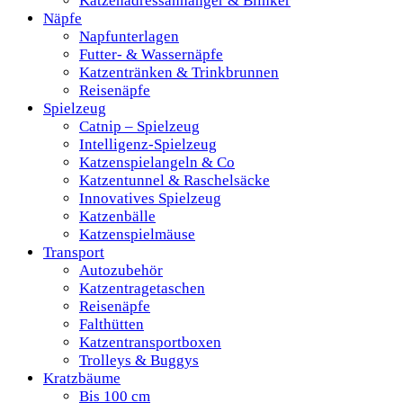
Katzenadressanhänger & Blinker
Näpfe
Napfunterlagen
Futter- & Wassernäpfe
Katzentränken & Trinkbrunnen
Reisenäpfe
Spielzeug
Catnip – Spielzeug
Intelligenz-Spielzeug
Katzenspielangeln & Co
Katzentunnel & Raschelsäcke
Innovatives Spielzeug
Katzenbälle
Katzenspielmäuse
Transport
Autozubehör
Katzentragetaschen
Reisenäpfe
Falthütten
Katzentransportboxen
Trolleys & Buggys
Kratzbäume
Bis 100 cm