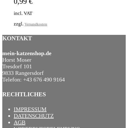
0,99
€
incl. VAT
zzgl.
Versandkosten
KONTAKT
mein-katzenshop.de
Horst Moser
Tresdorf 101
9833 Rangersdorf
Telefon: +43 676 490 9164
RECHTLICHES
IMPRESSUM
DATENSCHUTZ
AGB