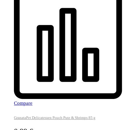
Compare
GranataPet Delicatessen Pouch Pute & Shrimps 85 g