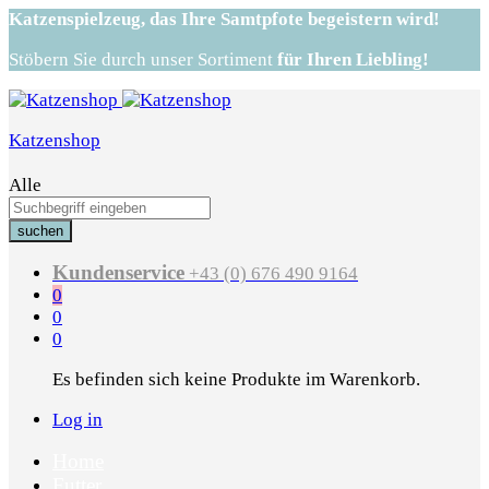
Katzenspielzeug,
das Ihre Samtpfote begeistern wird!
Stöbern Sie durch unser Sortiment
für Ihren Liebling!
Katzenshop
Alle
suchen
Kundenservice
+43 (0) 676 490 9164
0
0
0
Es befinden sich keine Produkte im Warenkorb.
Log in
Home
Futter