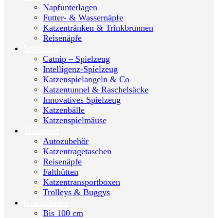
Napfunterlagen
Futter- & Wassernäpfe
Katzentränken & Trinkbrunnen
Reisenäpfe
Spielzeug
Catnip – Spielzeug
Intelligenz-Spielzeug
Katzenspielangeln & Co
Katzentunnel & Raschelsäcke
Innovatives Spielzeug
Katzenbälle
Katzenspielmäuse
Transport
Autozubehör
Katzentragetaschen
Reisenäpfe
Falthütten
Katzentransportboxen
Trolleys & Buggys
Kratzbäume
Bis 100 cm