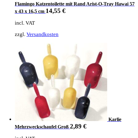
Flamingo Katzentoilette mit Rand Arist-O-Tray Hawai 57
14,55
€
x 43 x 16,5 cm
incl. VAT
zzgl.
Versandkosten
Karlie
2,89
€
Mehrzweckschaufel Groß