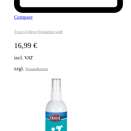
Compare
Trixie 4-Wege Freilauftür weiß
16,99
€
incl. VAT
zzgl.
Versandkosten