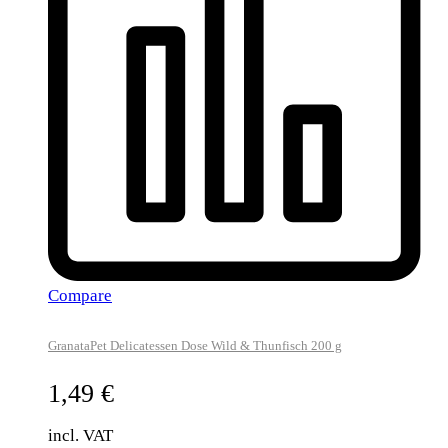
Compare
GranataPet Delicatessen Dose Wild & Thunfisch 200 g
1,49
€
incl. VAT