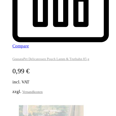
Compare
GranataPet Delicatessen Pouch Lamm & Truthahn 85 g
0,99
€
incl. VAT
zzgl.
Versandkosten