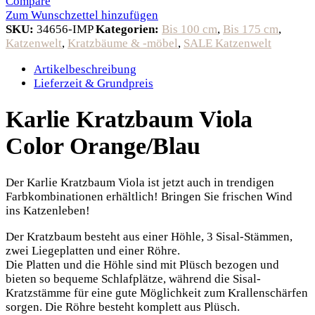
Compare
Zum Wunschzettel hinzufügen
SKU:
34656-IMP
Kategorien:
Bis 100 cm
,
Bis 175 cm
,
Katzenwelt
,
Kratzbäume & -möbel
,
SALE Katzenwelt
Artikelbeschreibung
Lieferzeit & Grundpreis
Karlie Kratzbaum Viola
Color Orange/Blau
Der Karlie Kratzbaum Viola ist jetzt auch in trendigen
Farbkombinationen erhältlich! Bringen Sie frischen Wind
ins Katzenleben!
Der Kratzbaum besteht aus einer Höhle, 3 Sisal-Stämmen,
zwei Liegeplatten und einer Röhre.
Die Platten und die Höhle sind mit Plüsch bezogen und
bieten so bequeme Schlafplätze, während die Sisal-
Kratzstämme für eine gute Möglichkeit zum Krallenschärfen
sorgen. Die Röhre besteht komplett aus Plüsch.