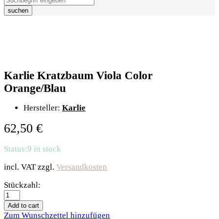
suchen
Karlie Kratzbaum Viola Color
Orange/Blau
Hersteller:
Karlie
62,50
€
Status:
9 in stock
incl. VAT
zzgl.
Versandkosten
Karlie
Stückzahl:
Kratzbaum
Viola
Add to cart
Color
Zum Wunschzettel hinzufügen