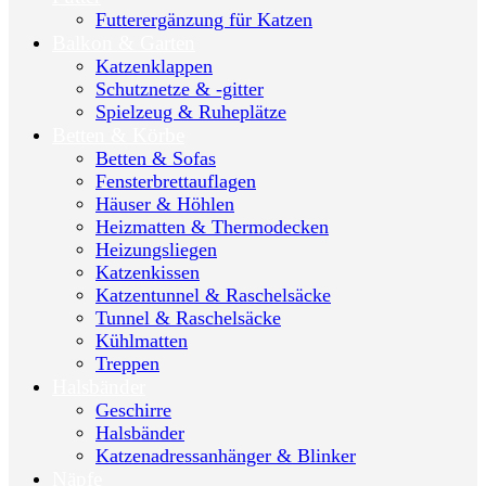
Futterergänzung für Katzen
Balkon & Garten
Katzenklappen
Schutznetze & -gitter
Spielzeug & Ruheplätze
Betten & Körbe
Betten & Sofas
Fensterbrettauflagen
Häuser & Höhlen
Heizmatten & Thermodecken
Heizungsliegen
Katzenkissen
Katzentunnel & Raschelsäcke
Tunnel & Raschelsäcke
Kühlmatten
Treppen
Halsbänder
Geschirre
Halsbänder
Katzenadressanhänger & Blinker
Näpfe