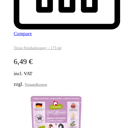
Compare
Trixie Fernhaltespray – 175 ml
6,49
€
incl. VAT
zzgl.
Versandkosten