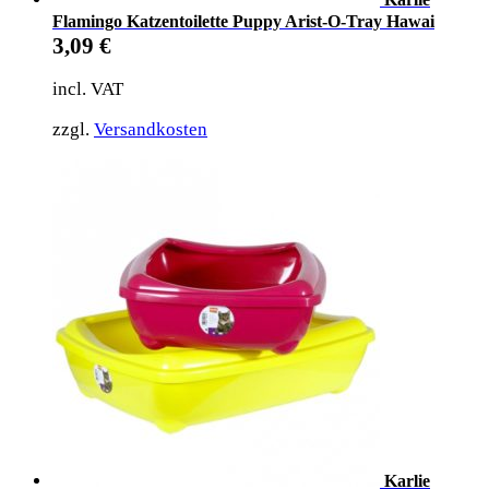
Flamingo Katzentoilette Puppy Arist-O-Tray Hawai
3,09
€
incl. VAT
zzgl.
Versandkosten
Karlie