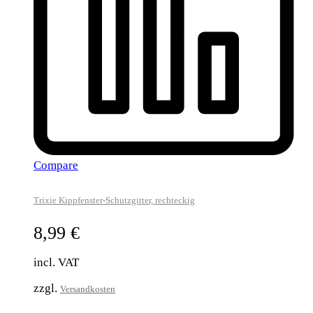
Compare
Trixie Kippfenster-Schutzgitter, rechteckig
8,99
€
incl. VAT
zzgl.
Versandkosten