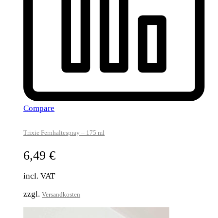
Compare
Trixie Fernhaltespray – 175 ml
6,49
€
incl. VAT
zzgl.
Versandkosten