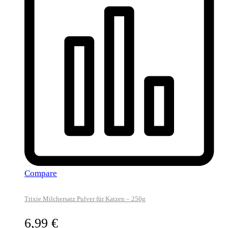
Compare
Trixie Milchersatz Pulver für Katzen – 250g
6,99
€