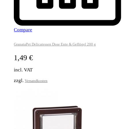
Compare
GranataPet Delicatessen Dose Ente & Geflügel 200 g
1,49
€
incl. VAT
zzgl.
Versandkosten