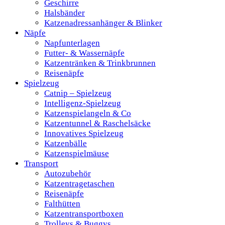
Geschirre
Halsbänder
Katzenadressanhänger & Blinker
Näpfe
Napfunterlagen
Futter- & Wassernäpfe
Katzentränken & Trinkbrunnen
Reisenäpfe
Spielzeug
Catnip – Spielzeug
Intelligenz-Spielzeug
Katzenspielangeln & Co
Katzentunnel & Raschelsäcke
Innovatives Spielzeug
Katzenbälle
Katzenspielmäuse
Transport
Autozubehör
Katzentragetaschen
Reisenäpfe
Falthütten
Katzentransportboxen
Trolleys & Buggys