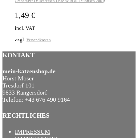
GranataPet Delicatessen Dose Wild & Thunfisch 200 g
1,49
€
incl. VAT
zzgl.
Versandkosten
KONTAKT
mein-katzenshop.de
Horst Moser
Tresdorf 101
9833 Rangersdorf
Telefon: +43 676 490 9164
RECHTLICHES
IMPRESSUM