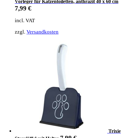
Vorleger für Katzentoiletten, anthrazit 40 x 60 cm
7,99
€
incl. VAT
zzgl.
Versandkosten
Trixie
7,99
€