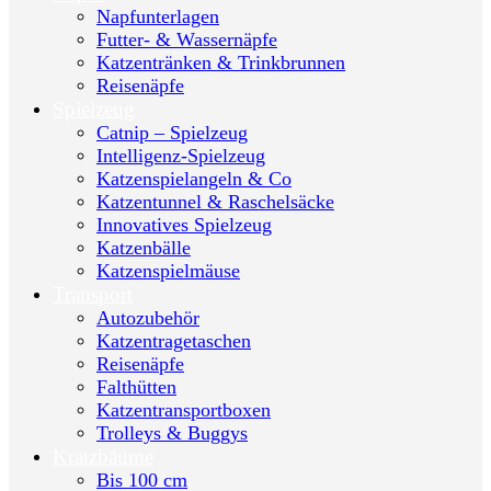
Napfunterlagen
Futter- & Wassernäpfe
Katzentränken & Trinkbrunnen
Reisenäpfe
Spielzeug
Catnip – Spielzeug
Intelligenz-Spielzeug
Katzenspielangeln & Co
Katzentunnel & Raschelsäcke
Innovatives Spielzeug
Katzenbälle
Katzenspielmäuse
Transport
Autozubehör
Katzentragetaschen
Reisenäpfe
Falthütten
Katzentransportboxen
Trolleys & Buggys
Kratzbäume
Bis 100 cm