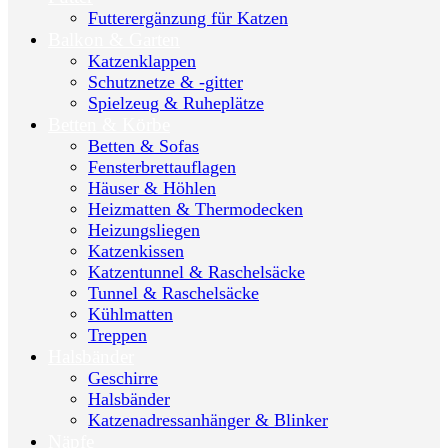
Futterergänzung für Katzen
Balkon & Garten
Katzenklappen
Schutznetze & -gitter
Spielzeug & Ruheplätze
Betten & Körbe
Betten & Sofas
Fensterbrettauflagen
Häuser & Höhlen
Heizmatten & Thermodecken
Heizungsliegen
Katzenkissen
Katzentunnel & Raschelsäcke
Tunnel & Raschelsäcke
Kühlmatten
Treppen
Halsbänder
Geschirre
Halsbänder
Katzenadressanhänger & Blinker
Näpfe