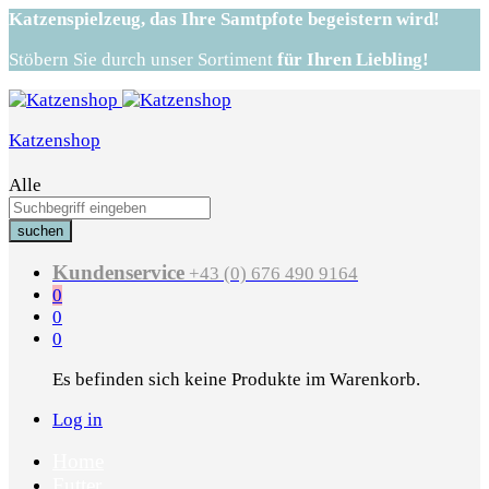
Katzenspielzeug,
das Ihre Samtpfote begeistern wird!
Stöbern Sie durch unser Sortiment
für Ihren Liebling!
Katzenshop
Alle
suchen
Kundenservice
+43 (0) 676 490 9164
0
0
0
Es befinden sich keine Produkte im Warenkorb.
Log in
Home
Futter