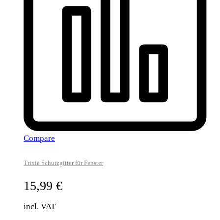
Compare
Trixie Schutzgitter für Fenster
15,99
€
incl. VAT