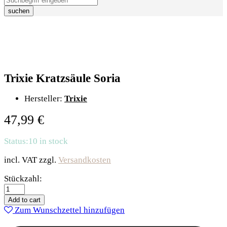
suchen
Trixie Kratzsäule Soria
Hersteller:
Trixie
47,99
€
Status:
10 in stock
incl. VAT
zzgl.
Versandkosten
Trixie
Stückzahl:
Kratzsäule
Soria
Add to cart
quantity
Zum Wunschzettel hinzufügen