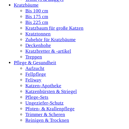
Kratzbäume
Bis 100 cm
Bis 175 cm
Bis 225 cm
Kratzbaum für große Katzen
Kratztonnen
Zubehör für Kratzbäume
Deckenhohe
Kratzbretter & -artikel
Treppen
Pflege & Gesundheit
Aufzucht
Fellpflege
Feliway
Katzen-Apotheke
Katzenbürsten & Striegel
Pflege-Sets
Ungeziefer-Schutz
Pfoten- & Krallenpflege
Trimmer & Scheren
Reinigen & Trocknen