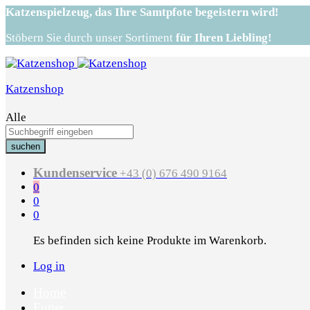
Katzenspielzeug,
das Ihre Samtpfote begeistern wird!
Stöbern Sie durch unser Sortiment
für Ihren Liebling!
Katzenshop
Alle
suchen
Kundenservice
+43 (0) 676 490 9164
0
0
0
Es befinden sich keine Produkte im Warenkorb.
Log in
Home
Futter