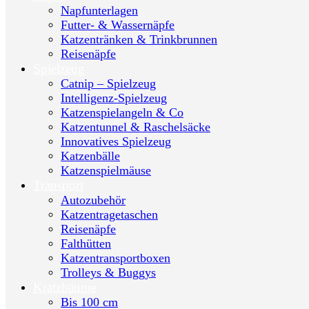
Napfunterlagen
Futter- & Wassernäpfe
Katzentränken & Trinkbrunnen
Reisenäpfe
Spielzeug
Catnip – Spielzeug
Intelligenz-Spielzeug
Katzenspielangeln & Co
Katzentunnel & Raschelsäcke
Innovatives Spielzeug
Katzenbälle
Katzenspielmäuse
Transport
Autozubehör
Katzentragetaschen
Reisenäpfe
Falthütten
Katzentransportboxen
Trolleys & Buggys
Kratzbäume
Bis 100 cm