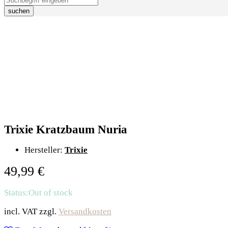
suchen
Trixie Kratzbaum Nuria
Hersteller:
Trixie
49,99
€
Status:
Out of stock
incl. VAT
zzgl.
Versandkosten