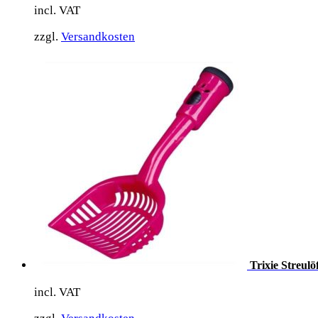
incl. VAT
zzgl.
Versandkosten
Trixie Streulö
incl. VAT