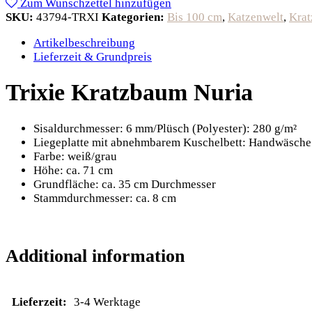
Zum Wunschzettel hinzufügen
SKU:
43794-TRXI
Kategorien:
Bis 100 cm
,
Katzenwelt
,
Kra
Artikelbeschreibung
Lieferzeit & Grundpreis
Trixie Kratzbaum Nuria
Sisaldurchmesser: 6 mm/Plüsch (Polyester): 280 g/m²
Liegeplatte mit abnehmbarem Kuschelbett: Handwäsche
Farbe: weiß/grau
Höhe: ca. 71 cm
Grundfläche: ca. 35 cm Durchmesser
Stammdurchmesser: ca. 8 cm
Additional information
Lieferzeit:
3-4 Werktage