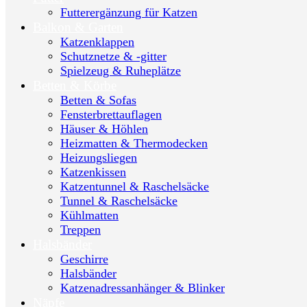
Futterergänzung für Katzen
Balkon & Garten
Katzenklappen
Schutznetze & -gitter
Spielzeug & Ruheplätze
Betten & Körbe
Betten & Sofas
Fensterbrettauflagen
Häuser & Höhlen
Heizmatten & Thermodecken
Heizungsliegen
Katzenkissen
Katzentunnel & Raschelsäcke
Tunnel & Raschelsäcke
Kühlmatten
Treppen
Halsbänder
Geschirre
Halsbänder
Katzenadressanhänger & Blinker
Näpfe