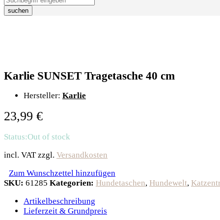
suchen
Karlie SUNSET Tragetasche 40 cm
Hersteller:
Karlie
23,99
€
Status:
Out of stock
incl. VAT
zzgl.
Versandkosten
Zum Wunschzettel hinzufügen
SKU:
61285
Kategorien:
Hundetaschen
,
Hundewelt
,
Katzent
Artikelbeschreibung
Lieferzeit & Grundpreis