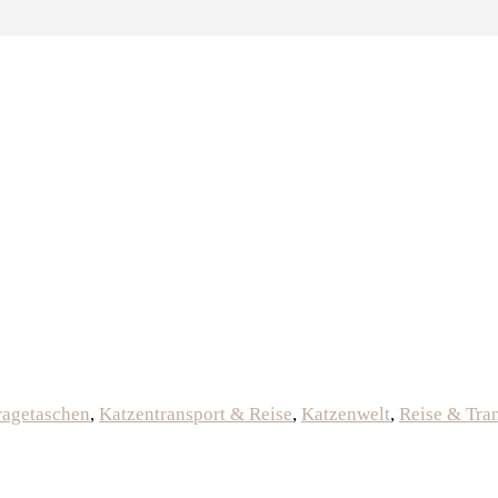
ragetaschen
,
Katzentransport & Reise
,
Katzenwelt
,
Reise & Tra