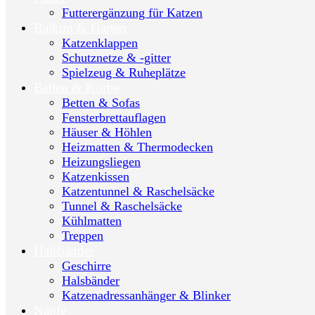
Futterergänzung für Katzen
Balkon & Garten
Katzenklappen
Schutznetze & -gitter
Spielzeug & Ruheplätze
Betten & Körbe
Betten & Sofas
Fensterbrettauflagen
Häuser & Höhlen
Heizmatten & Thermodecken
Heizungsliegen
Katzenkissen
Katzentunnel & Raschelsäcke
Tunnel & Raschelsäcke
Kühlmatten
Treppen
Halsbänder
Geschirre
Halsbänder
Katzenadressanhänger & Blinker
Näpfe