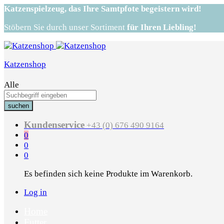
Katzenspielzeug,
das Ihre Samtpfote begeistern wird!
Stöbern Sie durch unser Sortiment
für Ihren Liebling!
Katzenshop
Alle
suchen
Kundenservice
+43 (0) 676 490 9164
0
0
0
Es befinden sich keine Produkte im Warenkorb.
Log in
Home
Futter