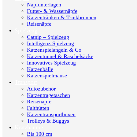
Napfunterlagen
Futter- & Wassernäpfe
Katzentränken & Trinkbrunnen
Reisenäpfe
Spielzeug
Catnip – Spielzeug
Intelligenz-Spielzeug
Katzenspielangeln & Co
Katzentunnel & Raschelsäcke
Innovatives Spielzeug
Katzenbälle
Katzenspielmäuse
Transport
Autozubehör
Katzentragetaschen
Reisenäpfe
Falthütten
Katzentransportboxen
Trolleys & Buggys
Kratzbäume
Bis 100 cm