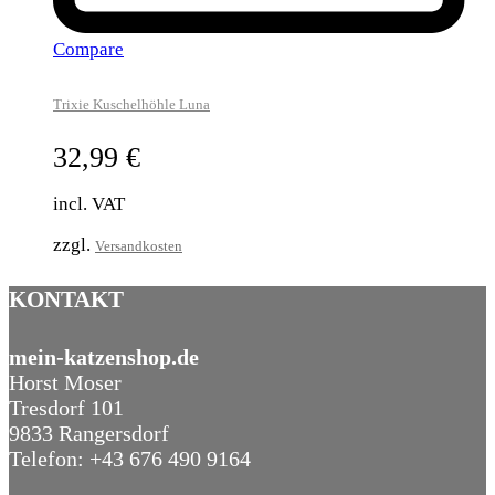
Compare
Trixie Kuschelhöhle Luna
32,99
€
incl. VAT
zzgl.
Versandkosten
KONTAKT
mein-katzenshop.de
Horst Moser
Tresdorf 101
9833 Rangersdorf
Telefon: +43 676 490 9164