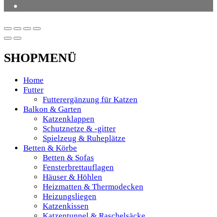
SHOPMENÜ
Home
Futter
Futterergänzung für Katzen
Balkon & Garten
Katzenklappen
Schutznetze & -gitter
Spielzeug & Ruheplätze
Betten & Körbe
Betten & Sofas
Fensterbrettauflagen
Häuser & Höhlen
Heizmatten & Thermodecken
Heizungsliegen
Katzenkissen
Katzentunnel & Raschelsäcke