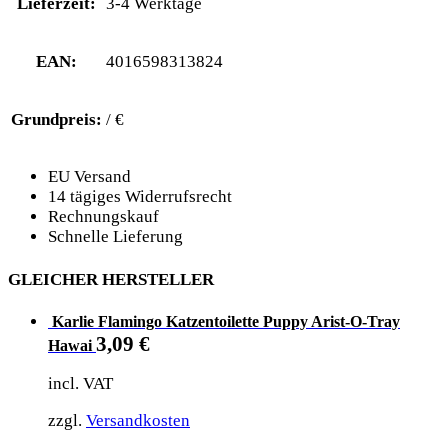
Lieferzeit:
3-4 Werktage
EAN:
4016598313824
Grundpreis:
/ €
EU Versand
14 tägiges Widerrufsrecht
Rechnungskauf
Schnelle Lieferung
GLEICHER HERSTELLER
Karlie Flamingo Katzentoilette Puppy Arist-O-Tray
3,09
€
Hawai
incl. VAT
zzgl.
Versandkosten