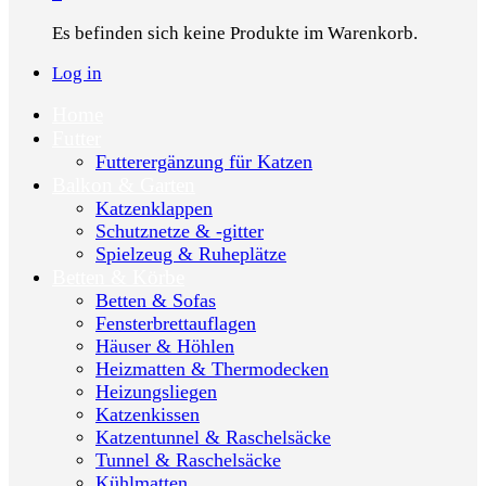
Es befinden sich keine Produkte im Warenkorb.
Log in
Home
Futter
Futterergänzung für Katzen
Balkon & Garten
Katzenklappen
Schutznetze & -gitter
Spielzeug & Ruheplätze
Betten & Körbe
Betten & Sofas
Fensterbrettauflagen
Häuser & Höhlen
Heizmatten & Thermodecken
Heizungsliegen
Katzenkissen
Katzentunnel & Raschelsäcke
Tunnel & Raschelsäcke
Kühlmatten