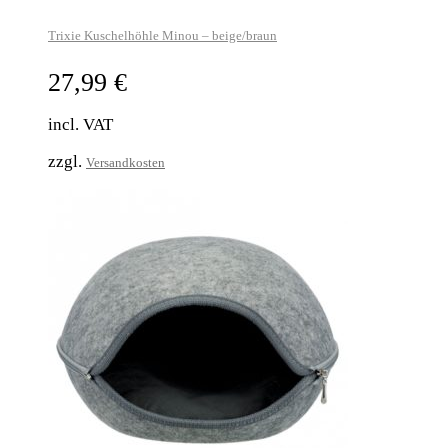
Trixie Kuschelhöhle Minou – beige/braun
27,99
€
incl. VAT
zzgl.
Versandkosten