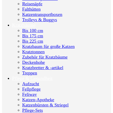
Reisenäpfe
Falthütten
Katzentransportboxen
Trolleys & Buggys
Kratzbäume
Bis 100 cm
Bis 175 cm
Bis 225 cm
Kratzbaum für große Katzen
Kratztonnen
Zubehör für Kratzbäume
Deckenhohe
Kratzbretter & -artikel
Treppen
Pflege & Gesundheit
Aufzucht
Fellpflege
Feliway
Katzen-Apotheke
Katzenbürsten & Striegel
Pflege-Sets