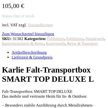
105,00
€
Status:
Out of stock
incl. VAT
zzgl.
Versandkosten
Zum Wunschzettel hinzufügen
SKU:
31382
Kategorien:
Falthütten
,
Falthütten
,
Hundewelt
,
Katzentransport & Reise
,
Katzenwelt
,
Reise & Transport
Artikelbeschreibung
Lieferzeit & Grundpreis
Karlie Falt-Transportbox
SMART TOP DELUXE L
Falt-Transportbox SMART TOP DELUXE
Das mobile und vertraute Heim für In- & Outdoor.
– Besonders stabile Ausführung durch Metallrahmen-