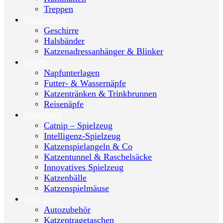
Treppen
Halsbänder
Geschirre
Halsbänder
Katzenadressanhänger & Blinker
Näpfe
Napfunterlagen
Futter- & Wassernäpfe
Katzentränken & Trinkbrunnen
Reisenäpfe
Spielzeug
Catnip – Spielzeug
Intelligenz-Spielzeug
Katzenspielangeln & Co
Katzentunnel & Raschelsäcke
Innovatives Spielzeug
Katzenbälle
Katzenspielmäuse
Transport
Autozubehör
Katzentragetaschen