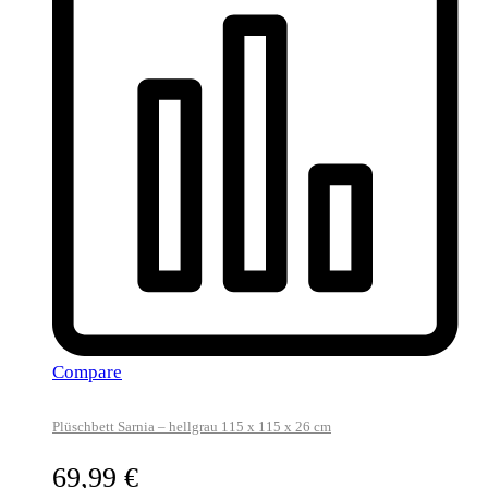
Compare
Plüschbett Sarnia – hellgrau 115 x 115 x 26 cm
69,99
€