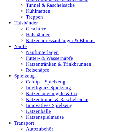
Tunnel & Raschelsäcke
Kühlmatten
Treppen
Halsbänder
Geschirre
Halsbänder
Katzenadressanhänger & Blinker
Näpfe
Napfunterlagen
Futter- & Wassernäpfe
Katzentränken & Trinkbrunnen
Reisenäpfe
Spielzeug
Catnip – Spielzeug
Intelligenz-Spielzeug
Katzenspielangeln & Co
Katzentunnel & Raschelsäcke
Innovatives Spielzeug
Katzenbälle
Katzenspielmäuse
Transport
Autozubehör