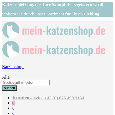
Katzenspielzeug,
das Ihre Samtpfote begeistern wird!
Stöbern Sie durch unser Sortiment
für Ihren Liebling!
Katzenshop
Alle
suchen
Kundenservice
+43 (0) 676 490 9164
0
0
0