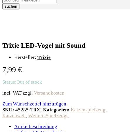
suchen
Trixie LED-Vogel mit Sound
Hersteller:
Trixie
7,99
€
Status:
Out of stock
incl. VAT
zzgl.
Versandkosten
Zum Wunschzettel hinzufügen
SKU:
45285-TRXI
Kategorien:
Katzenspielzeug
,
Katzenwelt
,
Weitere Spielzeuge
Artikelbeschreibung