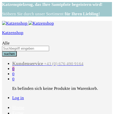
Katzenspielzeug,
das Ihre Samtpfote begeistern wird!
Stöbern Sie durch unser Sortiment
für Ihren Liebling!
Katzenshop
Alle
suchen
Kundenservice
+43 (0) 676 490 9164
0
0
0
Es befinden sich keine Produkte im Warenkorb.
Log in
Home
Futter