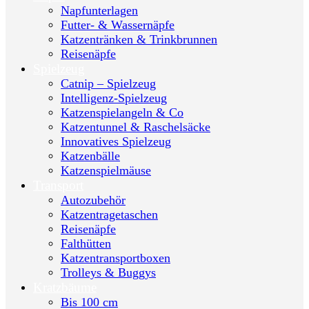
Napfunterlagen
Futter- & Wassernäpfe
Katzentränken & Trinkbrunnen
Reisenäpfe
Spielzeug
Catnip – Spielzeug
Intelligenz-Spielzeug
Katzenspielangeln & Co
Katzentunnel & Raschelsäcke
Innovatives Spielzeug
Katzenbälle
Katzenspielmäuse
Transport
Autozubehör
Katzentragetaschen
Reisenäpfe
Falthütten
Katzentransportboxen
Trolleys & Buggys
Kratzbäume
Bis 100 cm