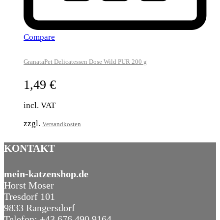
Compare
GranataPet Delicatessen Dose Wild PUR 200 g
1,49
€
incl. VAT
zzgl.
Versandkosten
KONTAKT
mein-katzenshop.de
Horst Moser
Tresdorf 101
9833 Rangersdorf
Telefon: +43 676 490 9164