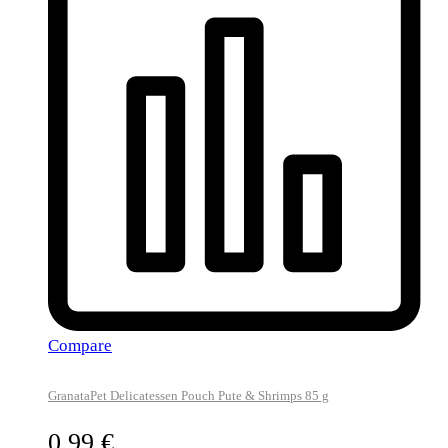
Compare
GranataPet Delicatessen Pouch Pute & Shrimps 85 g
0,99
€