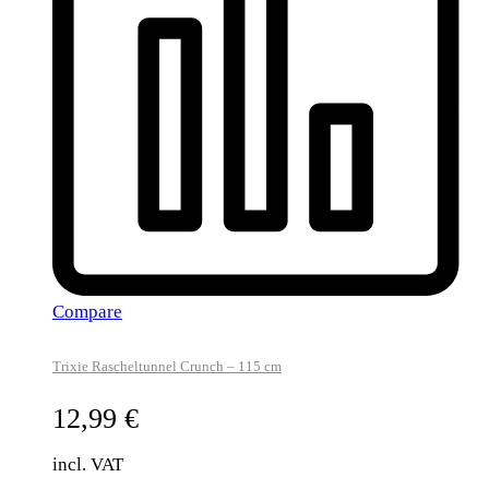
Compare
Trixie Rascheltunnel Crunch – 115 cm
12,99
€
incl. VAT