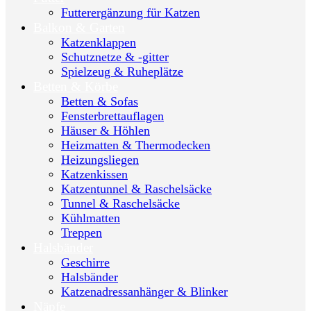
Futterergänzung für Katzen
Balkon & Garten
Katzenklappen
Schutznetze & -gitter
Spielzeug & Ruheplätze
Betten & Körbe
Betten & Sofas
Fensterbrettauflagen
Häuser & Höhlen
Heizmatten & Thermodecken
Heizungsliegen
Katzenkissen
Katzentunnel & Raschelsäcke
Tunnel & Raschelsäcke
Kühlmatten
Treppen
Halsbänder
Geschirre
Halsbänder
Katzenadressanhänger & Blinker
Näpfe